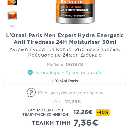
L'Oreal Paris Men Expert Hydra Energetic
Anti Tiredness 24H Moisturiser 50ml
Αντρική Ενυδατική Κρέμα κατά των Σημαδιών
Κούρασης με 24ωρη Διάρκεια
061878
Κωδικός
Σε απόθεμα - Άμεση αποστολή
L'Oréal Paris
Κάνε μία ερώτηση για το προϊόν
Π.Λ.Τ.
12,26€
ΧΑΜΗΛΟΤΕΡΗ ΤΙΜΗ
12,26€
-40%
ΤΕΛΕΥΤΑΙΩΝ 30 ΗΜΕΡΩΝ
7,36€
ΤΕΛΙΚΗ ΤΙΜΗ