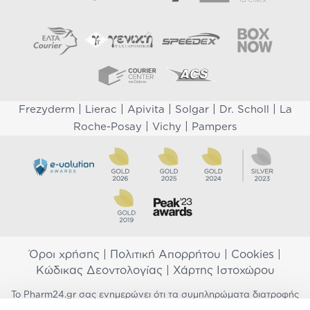
|
|
|
|
|
Frezyderm
Lierac
Apivita
Solgar
Dr. Scholl
La
|
|
Roche-Posay
Vichy
Pampers
Όροι χρήσης
|
Πολιτική Απορρήτου
|
Cookies
|
Κώδικας Δεοντολογίας
|
Χάρτης Ιστοχώρου
Το Pharm24.gr σας ενημερώνει ότι τα συμπληρώματα διατροφής
δεν αντικαθιστούν μια ισορροπημένη διατροφή και δεν