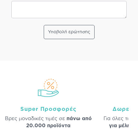
Υποβολή ερώτησης
Super Προσφορές
Δωρεάν
Βρες μοναδικές τιμές σε
πάνω από
Για όλες τις 
20.000 προϊόντα
για μέλη
σε