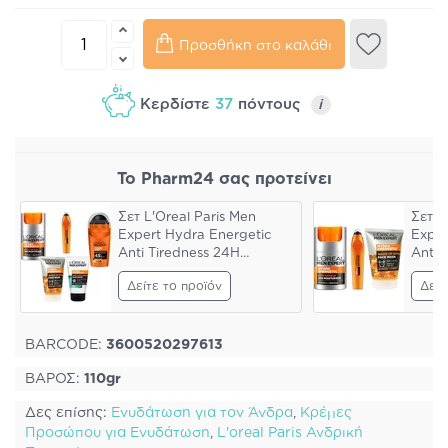
Προσθήκη στο καλάθι
Κερδίστε
37
πόντους
i
Το Pharm24 σας προτείνει
Σετ L'Oreal Paris Men
Σετ L
Expert Hydra Energetic
Exper
Anti Tiredness 24H
Anti 
Moisturiser 50ml & Wake-
Moist
Δείτε το προϊόν
Δείτ
Up Effect Face Wash
Up Ef
100ml & Face Scrub 100ml
100ml
& Eye Roll on 10ml &
Thermic Resist 48H Roll-on
BARCODE:
3600520297613
Deo 50ml
ΒΑΡΟΣ:
110gr
Δες επίσης:
Ενυδάτωση για τον Άνδρα
,
Κρέμες
Προσώπου για Ενυδάτωση
,
L'oreal Paris Ανδρική