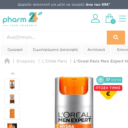
Δωρεάν αποστολή για μέλη σε αγορές
άνω των 69€*
0
Ομορφιά
Συμπληρώματα Διατροφής
Αντηλιακά
Εποχι
Εταιρείες
L'Oréal Paris
L'Oreal Paris Men Expert 
37
πόντοι
ΠΤΩΣΗ ΤΙΜΗΣ
€