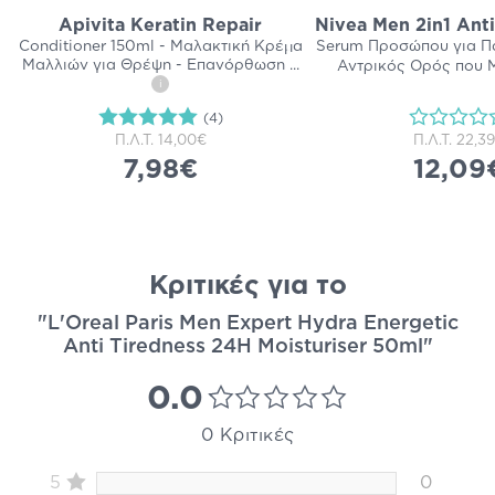
Apivita Keratin Repair
Nivea Men 2in1 Ant
Conditioner 150ml - Μαλακτική Κρέμα
Serum Προσώπου για Π
Μαλλιών για Θρέψη - Επανόρθωση
...
Αντρικός Ορός που 
i
(4)
Π.Λ.Τ.
14,00€
Π.Λ.Τ.
22,3
7,98€
12,09
Κριτικές για το
"L'Oreal Paris Men Expert Hydra Energetic
Anti Tiredness 24H Moisturiser 50ml"
0.0
0 Κριτικές
5
0