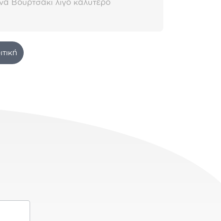
να Βουρτσακι λίγο καλύτερο
ιτική