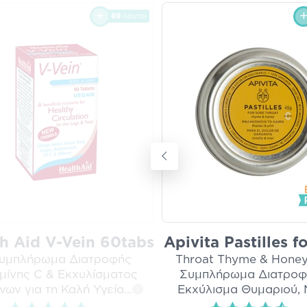
89
πόντοι
h Aid V-Vein 60tabs
Apivita Pastilles f
Συμπλήρωμα Διατροφής
Throat Thyme & Honey
αμίνης C & Εκχυλίσματος
Συμπλήρωμα Διατροφ
νων για τη Καλή Υγεία
...
Εκχύλισμα Θυμαριού,
i