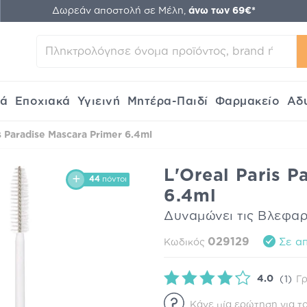
Δωρεάν αποστολή σε Μέλη,
άνω των 69€*
κά
Εποχιακά
Υγιεινή
Μητέρα-Παιδί
Φαρμακείο
Αδ
s Paradise Mascara Primer 6.4ml
L'Oreal Paris P
44
πόντοι
6.4ml
Δυναμώνει τις Βλεφαρ
029129
Σε απ
Κωδικός
4.0
(1)
Γρ
Κάνε μία ερώτηση για το