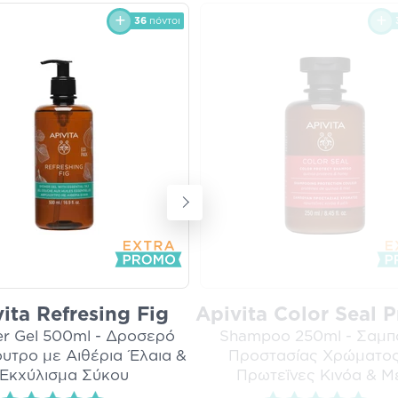
36
πόντοι
ita Refresing Fig
Apivita Color Seal P
r Gel 500ml - Δροσερό
Shampoo 250ml - Σαμπ
υτρο με Αιθέρια Έλαια &
Προστασίας Χρώματος
Εκχύλισμα Σύκου
Πρωτεΐνες Κινόα & Μ