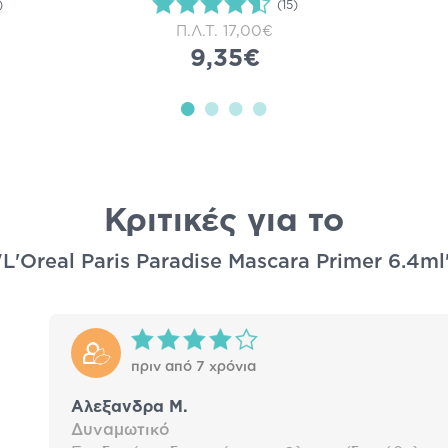
)
(15)
Π.Λ.Τ.
17,00€
9,35€
Κριτικές για το
"L'Oreal Paris Paradise Mascara Primer 6.4ml
πριν από 7 χρόνια
Aλεξανδρα Μ.
Δυναμωτικό