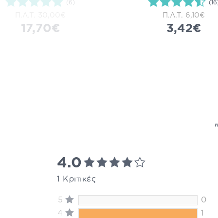
(6)
(16
Π.Λ.Τ.
30,00€
Π.Λ.Τ.
6,10€
17,70€
3,42€
4.0
1 Κριτικές
5
0
4
1