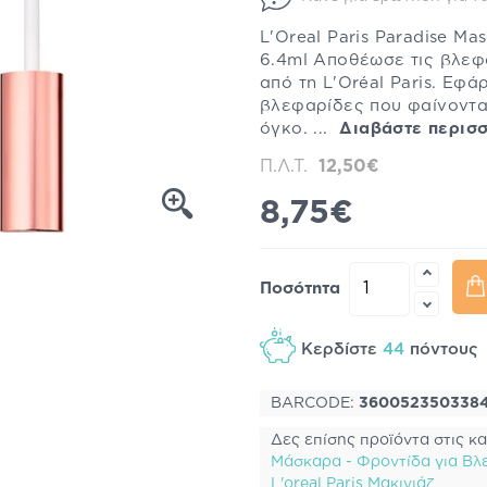
L'Oreal Paris Paradise M
6.4ml Αποθέωσε τις βλεφα
από τη L'Oréal Paris. Εφά
βλεφαρίδες που φαίνοντα
όγκο. ...
Διαβάστε περισ
Π.Λ.Τ.
12,50€
8,75€
Ποσότητα
Κερδίστε
44
πόντου
BARCODE:
360052350338
Δες επίσης προϊόντα στις κα
Μάσκαρα - Φροντίδα για Βλ
L'oreal Paris Μακιγιάζ