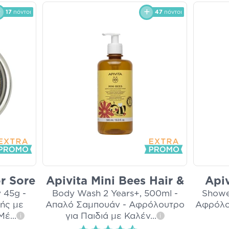
17
πόντοι
47
πόντοι
or Sore
Apivita Mini Bees Hair &
Apiv
 45g -
Body Wash 2 Years+, 500ml -
Showe
ής με
Απαλό Σαμπουάν - Αφρόλουτρο
Αφρόλο
 Μέ
...
για Παιδιά με Καλέν
...
i
i