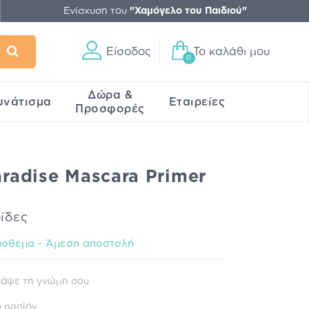
Ενίσχυση του
"Χαμόγελο του Παιδιού"
Είσοδος
Το καλάθι μου
0
Δώρα &
υνάτισμα
Εταιρείες
Προσφορές
aradise Mascara Primer
ίδες
όθεμα - Άμεση αποστολή
άψε τη γνώμη σου
 προϊόν