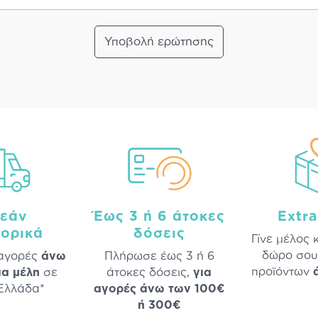
Υποβολή ερώτησης
εάν
Έως 3 ή 6 άτοκες
Extr
ορικά
δόσεις
Γίνε μέλος 
δώρο σου
 αγορές
άνω
Πλήρωσε έως 3 ή 6
προϊόντων
ια μέλη
σε
άτοκες δόσεις,
για
 Ελλάδα*
αγορές άνω των 100€
ή 300€