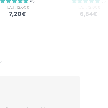
(8)
(5)
Π.Λ.Τ.
12,00€
Π.Λ.Τ.
12,00€
7,20€
6,84€
"