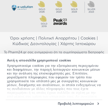
Όροι χρήσης
|
Πολιτική Απορρήτου
|
Cookies
|
Κώδικας Δεοντολογίας
|
Χάρτης Ιστοχώρου
Το Pharm24.gr σας ενημερώνει ότι τα συμπληρώματα διατροφής
δεν αντικαθιστούν μια ισορροπημένη διατροφή και δεν
Αυτή η ιστοσελίδα χρησιμοποιεί cookies
προορίζονται για την πρόληψη, αγωγή ή θεραπεία ανθρώπινης
νόσου. Συμβουλευτείτε τον γιατρό σας εάν είστε έγκυος,
Χρησιμοποιούμε cookies για την εξατομίκευση περιεχομένου
και διαφημίσεων, την παροχή λειτουργιών κοινωνικών μέσων
θηλάζετε, ακολουθείτε παράλληλα φαρμακευτική αγωγή ή
και την ανάλυση της επισκεψιμότητάς μας. Επιπλέον,
αντιμετωπίζετε προβλήματα υγείας πριν χρησιμοποιήσετε
μοιραζόμαστε πληροφορίες που αφορούν τον τρόπο που
οποιοδήποτε συμπλήρωμα διατροφής. Προσπαθούμε διαρκώς να
χρησιμοποιείτε τον ιστότοπό μας με συνεργάτες κοινωνικών
σας παρέχουμε ακριβείς και έγκυρες πληροφορίες. Σε περίπτωση
μέσων, διαφήμισης και αναλύσεων, οι οποίοι ενδεχομένως να
που έχετε κάποια ερώτηση ή παρατήρηση σχετικά με αυτές,
τις συνδυάσουν με άλλες πληροφορίες που τους έχετε
παρακαλώ
επικοινωνήστε μαζί μας
.
παραχωρήσει ή τις οποίες έχουν συλλέξει σε σχέση με την
από μέρους σας χρήση των υπηρεσιών τους. Αν συνεχίσετε
*Ισχύουν όροι & προϋποθέσεις
να χρησιμοποιείτε την ιστοσελίδα μας, συναινείτε στη χρήση
Προβολή λεπτομερειών
των cookies μας.
Copyright
©
2012-2026 - All rights Reserved •