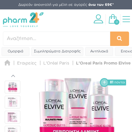
Δωρεάν αποστολή για μέλη σε αγορές
άνω των 69€*
0
Ομορφιά
Συμπληρώματα Διατροφής
Αντηλιακά
Εποχι
Εταιρείες
L'Oréal Paris
L'Oreal Paris Promo Elviv
81
πόντοι