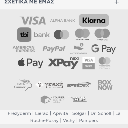
ΣΧΕΤΙΚΑ ΜΕ ΕΜΑΣ
|
|
|
|
|
Frezyderm
Lierac
Apivita
Solgar
Dr. Scholl
La
|
|
Roche-Posay
Vichy
Pampers