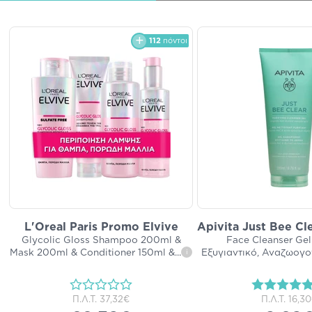
112
πόντοι
L'Oreal Paris Promo Elvive
Apivita Just Bee Cle
Glycolic Gloss Shampoo 200ml &
Face Cleanser Gel
Mask 200ml & Conditioner 150ml &
...
Εξυγιαντικό, Αναζωογο
i
Π.Λ.Τ.
37,32€
Π.Λ.Τ.
16,3