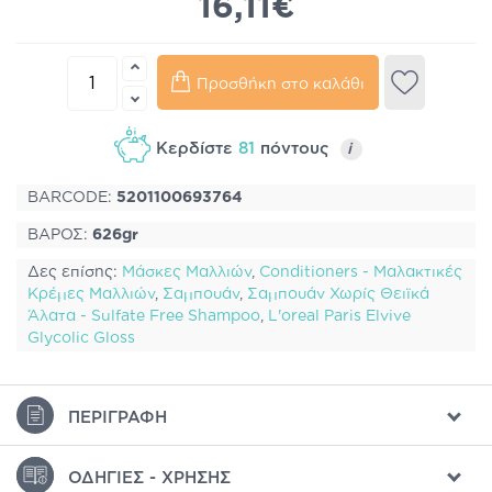
16,11€
Προσθήκη στο καλάθι
Κερδίστε
81
πόντους
i
BARCODE:
5201100693764
ΒΑΡΟΣ:
626gr
Δες επίσης:
Μάσκες Μαλλιών
,
Conditioners - Μαλακτικές
Κρέμες Μαλλιών
,
Σαμπουάν
,
Σαμπουάν Χωρίς Θειϊκά
Άλατα - Sulfate Free Shampoo
,
L'oreal Paris Elvive
Glycolic Gloss
ΠΕΡΙΓΡΑΦΉ
ΟΔΗΓΊΕΣ - ΧΡΉΣΗΣ