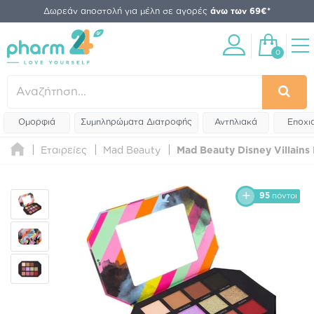
Δωρεάν αποστολή για μέλη σε αγορές
άνω των 69€*
0
Ομορφιά
Συμπληρώματα Διατροφής
Αντηλιακά
Εποχι
Εταιρείες
Mad Beauty
Mad Beauty Disney Villains
95
πόντοι