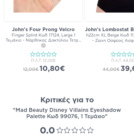
John's Four Prong Velcro
John's Lombostat B
Finger Splint Κωδ 17124, Large 1
h22cm XL Beige Κωδ 113
Τεμάχιο - Νάρθηκας Δακτύλου Τετρ
...
- Ζώνη Οσφύος Ασφ
i
Π.Λ.Τ.
12,00€
Π.Λ.Τ.
44,0
10,80€
39,
12,00€
44,00€
Κριτικές για το
"Mad Beauty Disney Villains Eyeshadow
Palette Κωδ 99076, 1 Τεμάχιο"
0.0