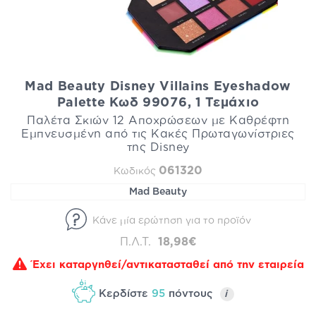
Mad Beauty Disney Villains Eyeshadow
Palette Κωδ 99076, 1 Τεμάχιο
Παλέτα Σκιών 12 Αποχρώσεων με Καθρέφτη
Εμπνευσμένη από τις Κακές Πρωταγωνίστριες
της Disney
061320
Κωδικός
Mad Beauty
Κάνε μία ερώτηση για το προϊόν
Π.Λ.Τ.
18,98€
Έχει καταργηθεί/αντικατασταθεί από την εταιρεία
Κερδίστε
95
πόντους
i