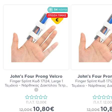
54
πόντοι
ΠΤΩΣΗ ΤΙΜΗΣ
€
John's Four Prong Velcro
John's Four Pro
Finger Splint Κωδ 17124, Large 1
Finger Splint Κωδ 171
Τεμάχιο - Νάρθηκας Δακτύλου Τετρ
...
Τεμάχιο - Νάρθηκας Δα
i
Π.Λ.Τ.
12,00€
Π.Λ.Τ.
12,0
10,80€
10,
12,00€
12,00€