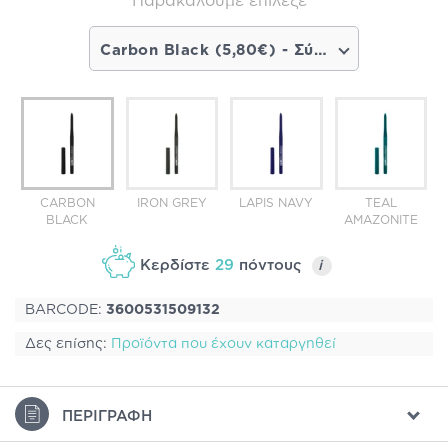
Παρακαλούμε επίλεξε
Carbon Black (5,80€) - Σύντομα διαθέσιμο
CARBON
IRON GREY
LAPIS NAVY
TEAL
BLACK
AMAZONITE
Κερδίστε
29
πόντους
i
BARCODE:
3600531509132
Δες επίσης:
Προϊόντα που έχουν καταργηθεί
ΠΕΡΙΓΡΑΦΉ