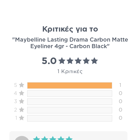
Κριτικές για το
"Maybelline Lasting Drama Carbon Matte
Eyeliner 4gr - Carbon Black"
5.0
1 Κριτικές
5
1
4
0
3
0
2
0
1
0