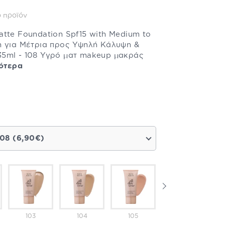
 προϊόν
tte Foundation Spf15 with Medium to
n για Μέτρια προς Υψηλή Κάλυψη &
5ml - 108 Υγρό ματ makeup μακράς
ότερα
108 (6,90€)
103
104
105
106