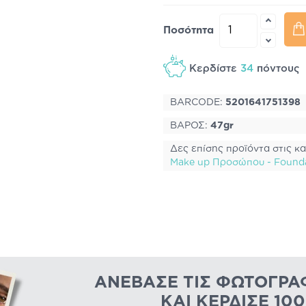
Ποσότητα
Κερδίστε
34
πόντου
BARCODE:
5201641751398
ΒΑΡΟΣ:
47gr
Δες επίσης προϊόντα στις κα
Μake up Προσώπου - Found
ΑΝΈΒΑΣΕ ΤΙΣ ΦΩΤΟΓΡΑ
ΚΑΙ ΚΈΡΔΙΣΕ 10