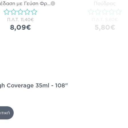
έδαση με Γεύση Φρ
...
Πούδρας
i
Π.Λ.Τ.
11,40€
Π.Λ.Τ.
5,80€
8,09€
5,80€
gh Coverage 35ml - 108"
ιτική