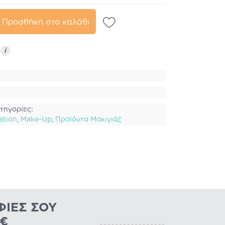
Προσθήκη στο καλάθι
ς
i
τηγορίες:
ation
,
Make-Up
,
Προϊόντα Μακιγιάζ
ΦΊΕΣ ΣΟΥ
0€