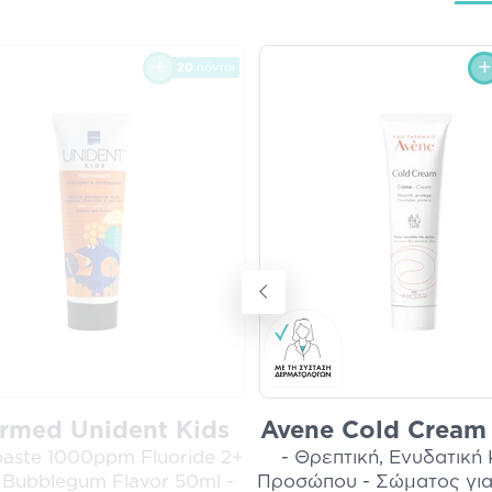
20
πόντοι
ermed Unident Kids
Avene Cold Cream
aste 1000ppm Fluoride 2+
- Θρεπτική, Ενυδατική
 Bubblegum Flavor 50ml -
Προσώπου - Σώματος για