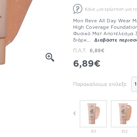
Κάνε μία ερώτηση για το
Mon Reve All Day Wear Ma
High Coverage Foundatio
Φυσικό Ματ Αποτέλεσμα 3
διάρκ...
Διαβάστε περισσ
Π.Λ.Τ.
6,89€
6,89€
Παρακαλούμε επίλεξε
06
107
108
101
102