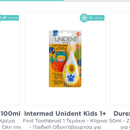
67
πόντοι
12
πόντοι
 100ml
Intermed Unident Kids 1+
Dure
 Κρέμα
First Toothbrust 1 Τεμάχιο - Κίτρινο
50ml - Ζ
 Όλη την
- Παιδική Οδοντόβουρτσα για
για