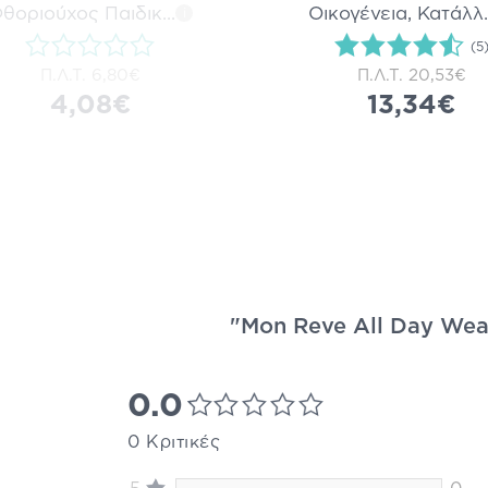
θοριούχος Παιδικ
...
Οικογένεια, Κατάλλ
.
i
(5
Π.Λ.Τ.
6,80€
Π.Λ.Τ.
20,53€
4,08€
13,34€
"Mon Reve All Day Wear
0.0
0 Κριτικές