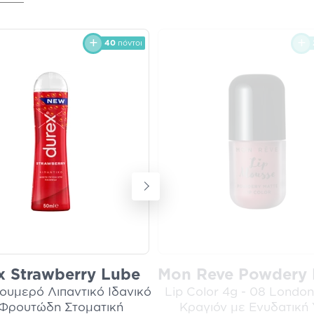
40
πόντοι
x Strawberry Lube
Mon Reve Powdery 
ουμερό Λιπαντικό Ιδανικό
Lip Color 4g - 08 London
 Φρουτώδη Στοματική
Κραγιόν με Ενυδατική