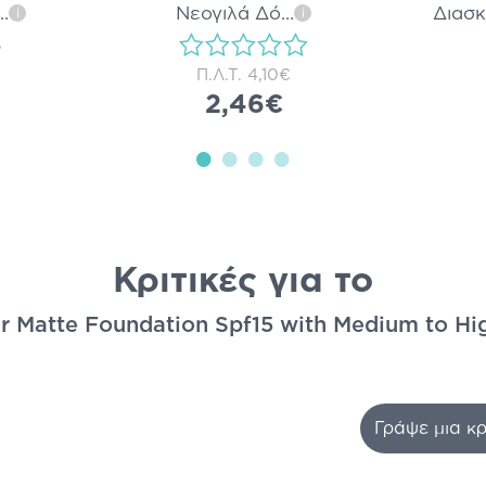
..
Νεογιλά Δό
...
Διασκ
i
i
)
Π.Λ.Τ.
4,10€
2,46€
Κριτικές για το
 Matte Foundation Spf15 with Medium to Hi
Γράψε μια κρ