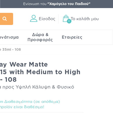
Ενίσχυση του
"Χαμόγελο του Παιδιού"
Είσοδος
Το καλάθι μου
0
Δώρα &
υνάτισμα
Εταιρείες
Προσφορές
 35ml - 108
ay Wear Matte
15 with Medium to High
- 108
ια προς Υψηλή Κάλυψη & Φυσικό
η Διαθεσιμότητα (σε απόθεμα)
προϊόν είναι διαθέσιμo!