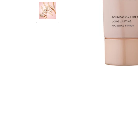
104
105
1