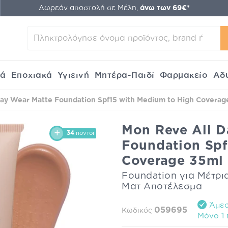
Δωρεάν αποστολή σε Μέλη,
άνω των 69€*
κά
Εποχιακά
Υγιεινή
Μητέρα-Παιδί
Φαρμακείο
Αδ
ay Wear Matte Foundation Spf15 with Medium to High Coverage
Mon Reve All D
34
πόντοι
Foundation Spf
Coverage 35ml 
Foundation για Μέτρ
Ματ Αποτέλεσμα
Άμεσ
059695
Κωδικός
Mόνο 1 