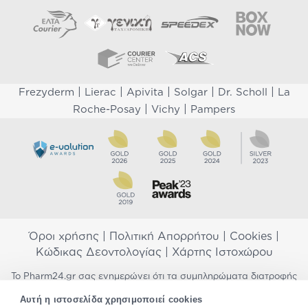
|
|
|
|
|
Frezyderm
Lierac
Apivita
Solgar
Dr. Scholl
La
|
|
Roche-Posay
Vichy
Pampers
Όροι χρήσης
|
Πολιτική Απορρήτου
|
Cookies
|
Κώδικας Δεοντολογίας
|
Χάρτης Ιστοχώρου
Το Pharm24.gr σας ενημερώνει ότι τα συμπληρώματα διατροφής
δεν αντικαθιστούν μια ισορροπημένη διατροφή και δεν
Αυτή η ιστοσελίδα χρησιμοποιεί cookies
προορίζονται για την πρόληψη, αγωγή ή θεραπεία ανθρώπινης