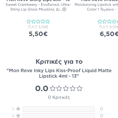
Sweet Crambeery - Ενυδατικό, Ultra-
Moisturizing Lipstick wi
Shiny Lip Gloss Μεγάλης Δι
...
Color 1 Τεμάχιο -
i
Π.Λ.Τ.
5,50€
Π.Λ.Τ.
6,50
5,50€
6,50
Κριτικές για το
"Mon Reve Inky Lips Kiss-Proof Liquid Matte
Lipstick 4ml - 13"
0.0
0 Κριτικές
5
0
4
0