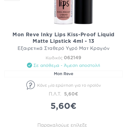
Mon Reve Inky Lips Kiss-Proof Liquid
Matte Lipstick 4ml - 13
Εξαιρετικά Σταθερό Υγρό Ματ Κραγιόν
062149
Κωδικός
Σε απόθεμα - Άμεση αποστολή
Mon Reve
Κάνε μία ερώτηση για το προϊόν
Π.Λ.Τ.
5,60€
5,60€
Παρακαλούμε επίλεξε