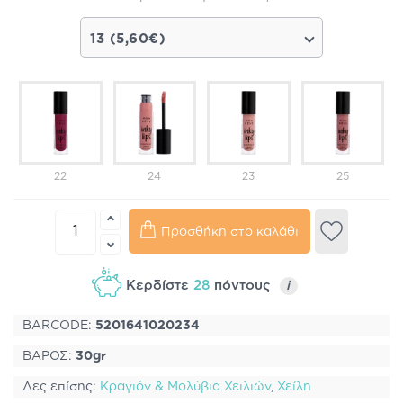
13 (5,60€)
22
24
23
25
Προσθήκη στο καλάθι
Κερδίστε
28
πόντους
i
BARCODE:
5201641020234
ΒΑΡΟΣ:
30gr
Δες επίσης:
Κραγιόν & Μολύβια Χειλιών
,
Χείλη