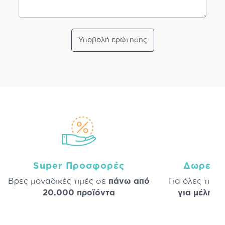
Υποβολή ερώτησης
Super Προσφορές
Δωρεάν
Βρες μοναδικές τιμές σε
πάνω από
Για όλες τις 
20.000 προϊόντα
για μέλη
σε