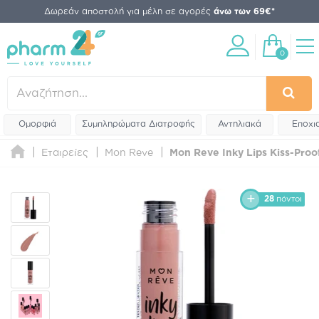
Δωρεάν αποστολή για μέλη σε αγορές
άνω των 69€*
0
Ομορφιά
Συμπληρώματα Διατροφής
Αντηλιακά
Εποχι
Εταιρείες
Mon Reve
Mon Reve Inky Lips Kiss-Proof
28
πόντοι