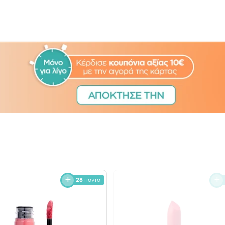
28
πόντοι