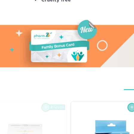
2
πόντοι