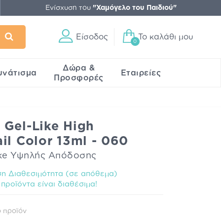
Ενίσχυση του
"Χαμόγελο του Παιδιού"
Είσοδος
Το καλάθι μου
0
Δώρα &
υνάτισμα
Εταιρείες
Προσφορές
Gel-Like High
il Color 13ml - 060
ike Υψηλής Απόδοσης
η Διαθεσιμότητα (σε απόθεμα)
προϊόντα είναι διαθέσιμα!
 προϊόν