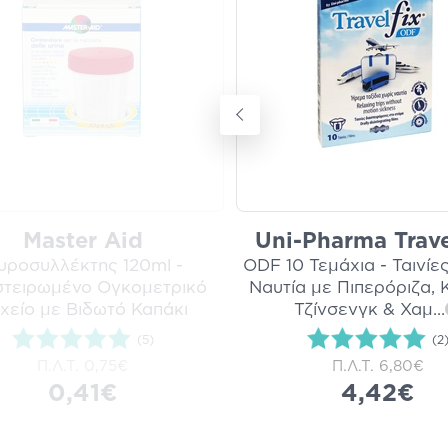
Master Aid
Uni-Pharma Trave
υροσυλλέκτης 120ml -
ODF 10 Τεμάχια - Ταινίες
τειρωμένο Ογκομετρικό
Ναυτία με Πιπερόριζα, 
χείο με Βιδωτό Καπάκι
Τζίνσενγκ & Χαμ
...
(5)
(2
Π.Λ.Τ.
0,75€
Π.Λ.Τ.
6,80€
0,41€
4,42€