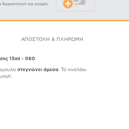
α δωροεπιταγή για αγορές
ΑΠΟΣΤΟΛΉ & ΠΛΗΡΩΜΉ
σης 13ml - 060
όρμουλα
στεγνώνει άμεσα
. Το πινελάκι
μογή.