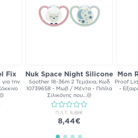
l Fix
Nuk Space Night Silicone
Mon R
 για την
Soother 18-36m 2 Τεμάχια, Κωδ
Proof Liq
Κόκκινο
10739658 - Μωβ / Μέντα - Πιπίλα
- Εξαι
Σιλικόνης που
...
i
i
)
Π.Λ.Τ.
8,88€
8,44€