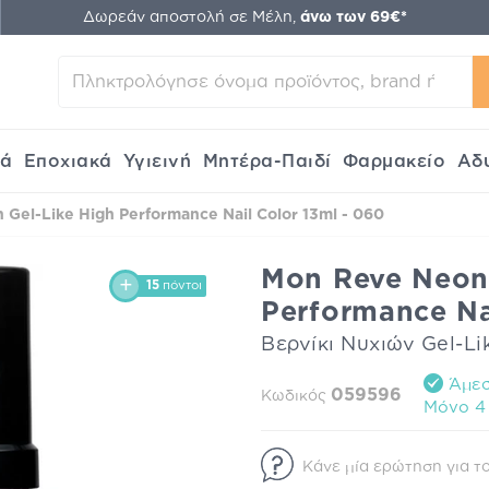
Δωρεάν αποστολή σε Μέλη,
άνω των 69€*
κά
Εποχιακά
Υγιεινή
Μητέρα-Παιδί
Φαρμακείο
Αδ
Gel-Like High Performance Nail Color 13ml - 060
Mon Reve Neon 
15
πόντοι
Performance Na
Βερνίκι Νυχιών Gel-L
Άμεσ
059596
Κωδικός
Mόνο 4 
Κάνε μία ερώτηση για το