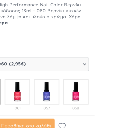
igh Performance Nail Color Βερνίκι
πόδοσης 13ml - 060 Βερνίκι νυχιών
ονη λάμψη και πλούσιο χρώμα. Χάρη
ερα
060 (2,95€)
061
057
058
Προσθήκη στο καλάθι