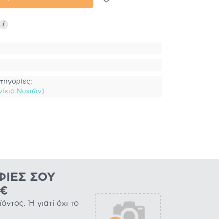
i
τηγορίες:
ίκια Νυχιών)
ΦΊΕΣ ΣΟΥ
0€
ντος. Ή γιατί όχι το