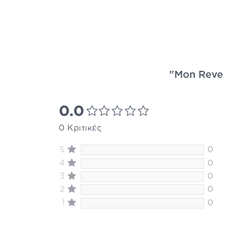
"Mon Reve 
0.0
0 Κριτικές
5
0
4
0
3
0
2
0
1
0