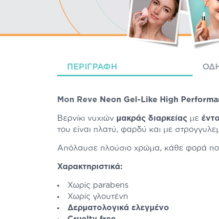
ΠΕΡΙΓΡΑΦΉ
ΟΔΗ
Mon Reve
Neon Gel-Like High Performa
Βερνίκι νυχιών
μακράς διαρκείας
με
έντ
του είναι πλατύ, φαρδύ και με στρογγυλε
Απόλαυσε πλούσιο χρώμα, κάθε φορά που
Χαρακτηριστικά:
Χωρίς parabens
Χωρίς γλουτένη
Δερματολογικά ελεγμένο
Cruelty free