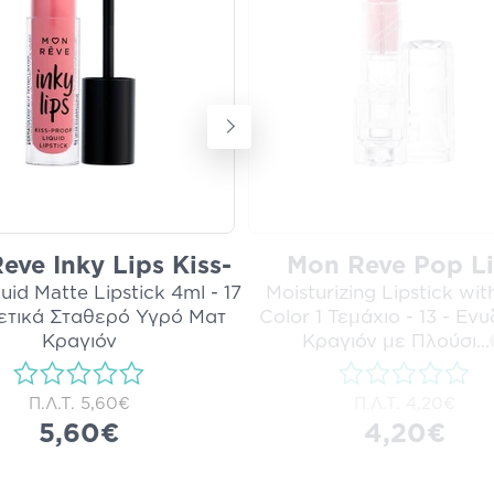
eve Inky Lips Kiss-
Mon Reve Pop L
uid Matte Lipstick 4ml - 17
Moisturizing Lipstick wit
ρετικά Σταθερό Υγρό Ματ
Color 1 Τεμάχιο - 13 - Εν
Κραγιόν
Κραγιόν με Πλούσι
...
Π.Λ.Τ.
5,60€
Π.Λ.Τ.
4,20€
5,60€
4,20€