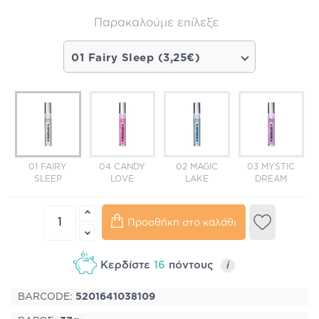
Παρακαλούμε επίλεξε
01 Fairy Sleep (3,25€)
01 FAIRY
04 CANDY
02 MAGIC
03 MYSTIC
SLEEP
LOVE
LAKE
DREAM
Προσθήκη στο καλάθι
Κερδίστε
16
πόντους
i
BARCODE:
5201641038109