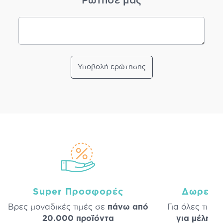
Ρώτησέ μας
Υποβολή ερώτησης
Super Προσφορές
Δωρεάν
Βρες μοναδικές τιμές σε
πάνω από
Για όλες τις 
20.000 προϊόντα
για μέλη
σε