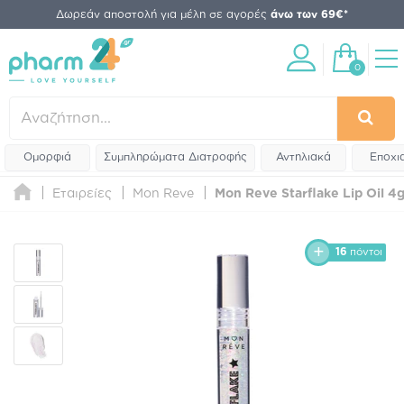
Δωρεάν αποστολή για μέλη σε αγορές
άνω των 69€*
0
Ομορφιά
Συμπληρώματα Διατροφής
Αντηλιακά
Εποχι
Εταιρείες
Mon Reve
Mon Reve Starflake Lip Oil 4g
16
πόντοι