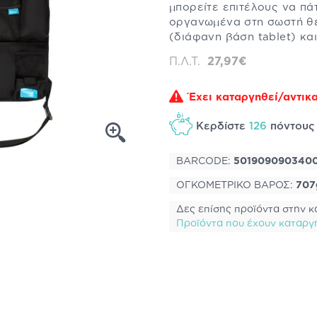
μπορείτε επιτέλους να πά
οργανωμένα στη σωστή θέ
(διάφανη βάση tablet) και
Π.Λ.Τ.
27,97€
Έχει καταργηθεί/αντικα
Κερδίστε
126
πόντου
BARCODE:
501909090340
ΟΓΚΟΜΕΤΡΙΚΟ ΒΑΡΟΣ:
707
Δες επίσης προϊόντα στην κ
Προϊόντα που έχουν καταργ