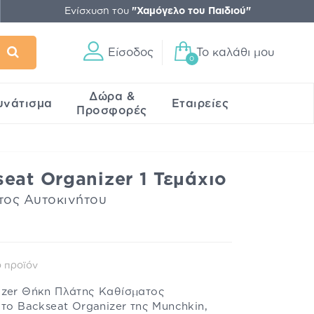
Ενίσχυση του
"Χαμόγελο του Παιδιού"
Είσοδος
Το καλάθι μου
0
Δώρα &
υνάτισμα
Εταιρείες
Προσφορές
eat Organizer 1 Τεμάχιο
τος Αυτοκινήτου
 προϊόν
izer Θήκη Πλάτης Καθίσματος
 το Backseat Organizer της Munchkin,