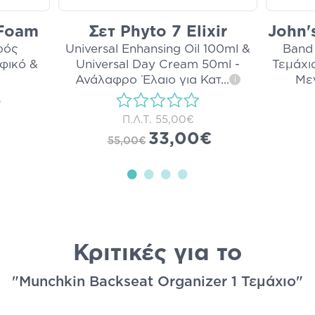
 Foam
Σετ Phyto 7 Elixir
John'
ρός
Universal Enhansing Oil 100ml &
Band 
φικό &
Universal Day Cream 50ml -
Τεμάχιο
Ανάλαφρο Έλαιο για Κατ
...
Με
i
)
Π.Λ.Τ.
55,00€
33,00€
55,00€
Κριτικές για το
"Munchkin Backseat Organizer 1 Τεμάχιο"