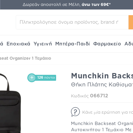
Δωρεάν αποστολή σε Μέλη,
άνω των 69€*
κά
Εποχιακά
Υγιεινή
Μητέρα-Παιδί
Φαρμακείο
Αδ
eat Organizer 1 Τεμάχιο
Munchkin Backs
126
πόντοι
Θήκη Πλάτης Καθίσμα
066712
Κωδικός
Κάνε μία ερώτηση για το
Munchkin Backseat Organ
Αυτοκινήτου 1 Τεμάχιο Με