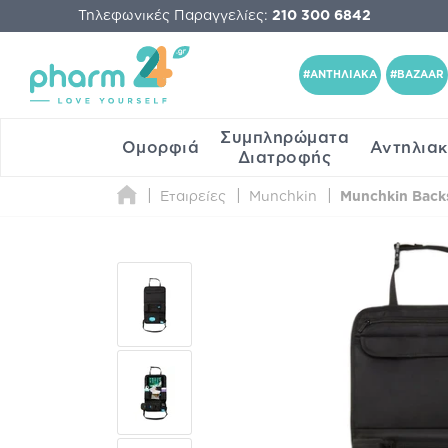
Τηλεφωνικές Παραγγελίες:
210 300 6842
#ΑΝΤΗΛΙΑΚΑ
#BAZAAR
Συμπληρώματα
Ομορφιά
Αντηλια
Διατροφής
Εταιρείες
Munchkin
Munchkin Backs