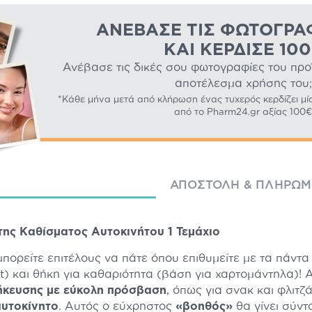
ΑΝΈΒΑΣΕ ΤΙΣ ΦΩΤΟΓΡΑ
ΚΑΙ ΚΈΡΔΙΣΕ 10
Ανέβασε τις δικές σου φωτογραφίες του προϊό
αποτέλεσμα χρήσης του;
*Κάθε μήνα μετά από κλήρωση ένας τυχερός κερδίζει μί
από το Pharm24.gr αξίας 100€
ΑΠΟΣΤΟΛΉ & ΠΛΗΡΩ
ης Καθίσματος Αυτοκινήτου 1 Τεμάχιο
 μπορείτε επιτέλους να πάτε όπου επιθυμείτε με τα πάν
) και θήκη για καθαριότητα (βάση για χαρτομάντηλα)! 
ήκευσης με εύκολη πρόσβαση
, όπως για σνακ και φλιτζ
αυτοκίνητο
. Αυτός ο εύχρηστος
«βοηθός»
θα γίνει σύν