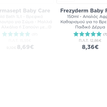
rmasept Baby Care
Frezyderm Baby
ild Bath 1Lt - Βρεφικό
150ml - Απαλός Αφ
ουτρο για Σώμα - Μαλλιά
Καθαρισμού για το Βρε
 Αλκάλια ή Σαπούνι με
...
Παιδικό Δέρμα
i
(37)
(7
Π.Λ.Τ.
15,55€
Π.Λ.Τ.
12,86€
8,69€
8,36€
9,10€