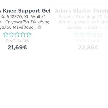
s Knee Support Gel
John's Elastic Thig
Κωδ 12370, XL White 1
Support Stockings 70 De
 - Επιγονατίδα Σιλικόνης
18mmHg Size 2 Κωδ 2145
γάλου Μεγέθους
...
Ζευγάρι - Black -
...
i
i
Π.Λ.Τ.
24,10€
Π.Λ.Τ.
25,40€
21,69€
22,86€