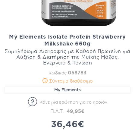
My Elements Isolate Protein Strawberry
Milkshake 660g
Συμπλήρωμα Διατροφής με Καθαρή Πρωτεΐνη για
Αύξηση & Διατήρηση της Μυϊκής Μάζας,
Ενέργεια & Τόνωση
058783
Κωδικός
Σύντομα διαθέσιμο
My Elements
Κάνε μία ερώτηση για το προϊόν
Π.Λ.Τ.
49,95€
36,46€