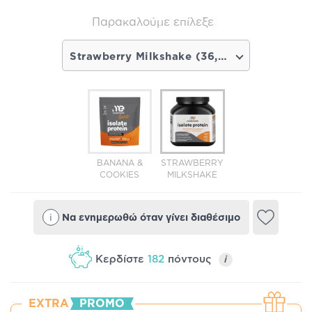
Παρακαλούμε επίλεξε
Strawberry Milkshake (36,46€) - Σύντομα διαθέσιμο
BANANA &
STRAWBERRY
COOKIES
MILKSHAKE
i
Να ενημερωθώ όταν γίνει διαθέσιμο
Κερδίστε
182
πόντους
i
EXTRA
PROMO