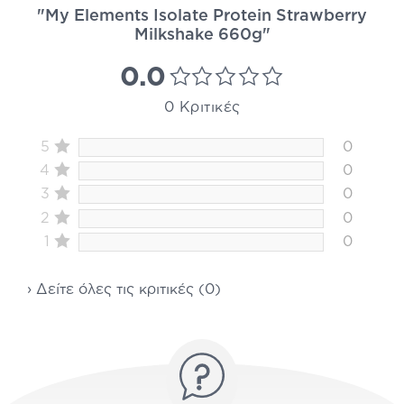
"My Elements Isolate Protein Strawberry
Milkshake 660g"
0.0
0 Κριτικές
5
0
4
0
3
0
2
0
1
0
› Δείτε όλες τις κριτικές (0)