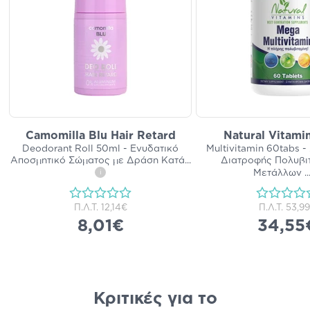
Camomilla Blu Hair Retard
Natural Vitami
Deodorant Roll 50ml - Ενυδατικό
Multivitamin 60tabs 
Αποσμητικό Σώματος με Δράση Κατά
...
Διατροφής Πολυβι
Μετάλλων
..
i
Π.Λ.Τ.
12,14€
Π.Λ.Τ.
53,9
8,01€
34,55
Κριτικές για το