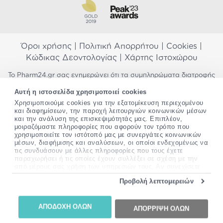
Όροι χρήσης
|
Πολιτική Απορρήτου
|
Cookies
|
Κώδικας Δεοντολογίας
|
Χάρτης Ιστοχώρου
Το Pharm24.gr σας ενημερώνει ότι τα συμπληρώματα διατροφής
δεν αντικαθιστούν μια ισορροπημένη διατροφή και δεν
Αυτή η ιστοσελίδα χρησιμοποιεί cookies
προορίζονται για την πρόληψη, αγωγή ή θεραπεία ανθρώπινης
Χρησιμοποιούμε cookies για την εξατομίκευση περιεχομένου
νόσου. Συμβουλευτείτε τον γιατρό σας εάν είστε έγκυος,
και διαφημίσεων, την παροχή λειτουργιών κοινωνικών μέσων
θηλάζετε, ακολουθείτε παράλληλα φαρμακευτική αγωγή ή
και την ανάλυση της επισκεψιμότητάς μας. Επιπλέον,
αντιμετωπίζετε προβλήματα υγείας πριν χρησιμοποιήσετε
μοιραζόμαστε πληροφορίες που αφορούν τον τρόπο που
οποιοδήποτε συμπλήρωμα διατροφής. Προσπαθούμε διαρκώς να
χρησιμοποιείτε τον ιστότοπό μας με συνεργάτες κοινωνικών
σας παρέχουμε ακριβείς και έγκυρες πληροφορίες. Σε περίπτωση
μέσων, διαφήμισης και αναλύσεων, οι οποίοι ενδεχομένως να
που έχετε κάποια ερώτηση ή παρατήρηση σχετικά με αυτές,
τις συνδυάσουν με άλλες πληροφορίες που τους έχετε
παρακαλώ
επικοινωνήστε μαζί μας
.
παραχωρήσει ή τις οποίες έχουν συλλέξει σε σχέση με την
από μέρους σας χρήση των υπηρεσιών τους. Αν συνεχίσετε
να χρησιμοποιείτε την ιστοσελίδα μας, συναινείτε στη χρήση
*Ισχύουν όροι & προϋποθέσεις
Προβολή λεπτομερειών
των cookies μας.
Copyright
©
2012-2026 - All rights Reserved •
Περισσότερες πληροφορίες σχετικά με τα cookies, μπορείτε
Website by
24lc.gr
να δείτε
εδώ
.
ΑΠΟΔΟΧΗ ΟΛΩΝ
ΑΠΟΡΡΙΨΗ ΟΛΩΝ