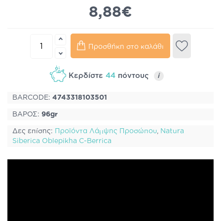
8,88€
Προσθήκη στο καλάθι
Κερδίστε
44
πόντους
i
BARCODE:
4743318103501
ΒΑΡΟΣ:
96gr
Δες επίσης:
Προϊόντα Λάμψης Προσώπου
,
Natura
Siberica Oblepikha C-Berrica