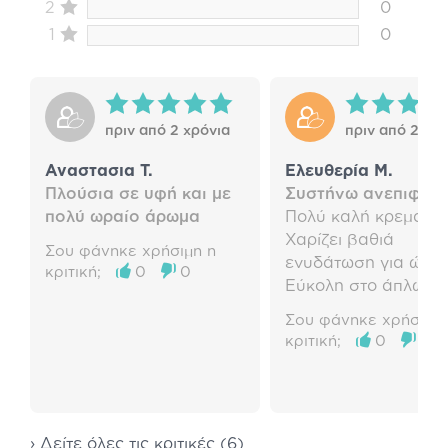
2
0
1
0
πριν από 2 χρόνια
πριν από 2 χρό
Αναστασια Τ.
Ελευθερία Μ.
Πλούσια σε υφή και με
Συστήνω ανεπιφύλα
πολύ ωραίο άρωμα
Πολύ καλή κρεμα.
Χαρίζει βαθιά
Σου φάνηκε χρήσιμη η
ενυδάτωση για ώρες
κριτική;
0
0
Εύκολη στο άπλωσα.
Σου φάνηκε χρήσιμη 
κριτική;
0
0
› Δείτε όλες τις κριτικές (6)