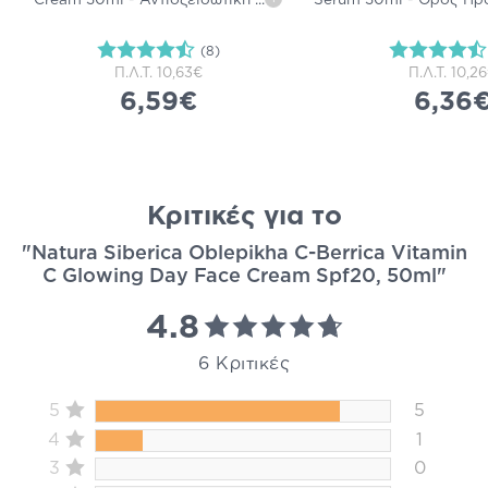
Cream 30ml - Αντιοξειδωτική
...
Serum 30ml - Ορός Πρ
(8)
Π.Λ.Τ.
10,63€
Π.Λ.Τ.
10,2
6,59€
6,36
Κριτικές για το
"Natura Siberica Oblepikha C-Berrica Vitamin
C Glowing Day Face Cream Spf20, 50ml"
4.8
6 Κριτικές
5
5
4
1
3
0