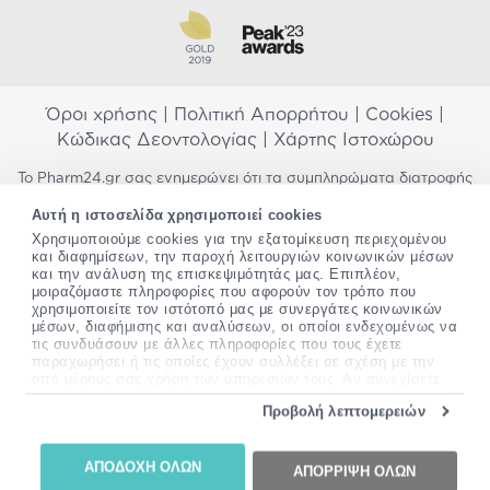
Όροι χρήσης
|
Πολιτική Απορρήτου
|
Cookies
|
Κώδικας Δεοντολογίας
|
Χάρτης Ιστοχώρου
Το Pharm24.gr σας ενημερώνει ότι τα συμπληρώματα διατροφής
δεν αντικαθιστούν μια ισορροπημένη διατροφή και δεν
Αυτή η ιστοσελίδα χρησιμοποιεί cookies
προορίζονται για την πρόληψη, αγωγή ή θεραπεία ανθρώπινης
Χρησιμοποιούμε cookies για την εξατομίκευση περιεχομένου
νόσου. Συμβουλευτείτε τον γιατρό σας εάν είστε έγκυος,
και διαφημίσεων, την παροχή λειτουργιών κοινωνικών μέσων
θηλάζετε, ακολουθείτε παράλληλα φαρμακευτική αγωγή ή
και την ανάλυση της επισκεψιμότητάς μας. Επιπλέον,
αντιμετωπίζετε προβλήματα υγείας πριν χρησιμοποιήσετε
μοιραζόμαστε πληροφορίες που αφορούν τον τρόπο που
οποιοδήποτε συμπλήρωμα διατροφής. Προσπαθούμε διαρκώς να
χρησιμοποιείτε τον ιστότοπό μας με συνεργάτες κοινωνικών
σας παρέχουμε ακριβείς και έγκυρες πληροφορίες. Σε περίπτωση
μέσων, διαφήμισης και αναλύσεων, οι οποίοι ενδεχομένως να
που έχετε κάποια ερώτηση ή παρατήρηση σχετικά με αυτές,
τις συνδυάσουν με άλλες πληροφορίες που τους έχετε
παρακαλώ
επικοινωνήστε μαζί μας
.
παραχωρήσει ή τις οποίες έχουν συλλέξει σε σχέση με την
από μέρους σας χρήση των υπηρεσιών τους. Αν συνεχίσετε
να χρησιμοποιείτε την ιστοσελίδα μας, συναινείτε στη χρήση
*Ισχύουν όροι & προϋποθέσεις
Προβολή λεπτομερειών
των cookies μας.
Copyright
©
2012-2026 - All rights Reserved •
Περισσότερες πληροφορίες σχετικά με τα cookies, μπορείτε
Website by
24lc.gr
να δείτε
εδώ
.
ΑΠΟΔΟΧΗ ΟΛΩΝ
ΑΠΟΡΡΙΨΗ ΟΛΩΝ