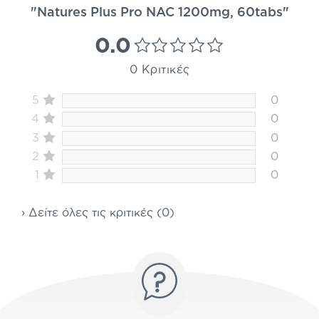
"Natures Plus Pro NAC 1200mg, 60tabs"
0.0
0 Κριτικές
5
0
4
0
3
0
2
0
1
0
› Δείτε όλες τις κριτικές (0)