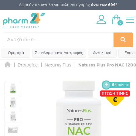
Δωρεάν αποστολή για μέλη σε αγορές
άνω των 69€*
0
Ομορφιά
Συμπληρώματα Διατροφής
Αντηλιακά
Εποχι
Εταιρείες
Natures Plus
Natures Plus Pro NAC 120
64
πόντοι
ΠΤΩΣΗ ΤΙΜΗΣ
€