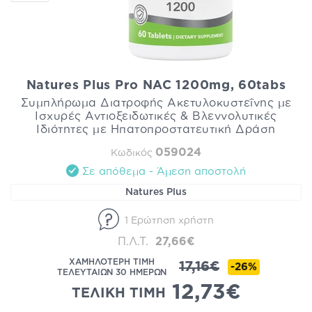
Natures Plus Pro NAC 1200mg, 60tabs
Συμπλήρωμα Διατροφής Ακετυλοκυστεΐνης με
Ισχυρές Αντιοξειδωτικές & Βλεννολυτικές
Ιδιότητες με Ηπατοπροστατευτική Δράση
059024
Κωδικός
Σε απόθεμα - Άμεση αποστολή
Natures Plus
1 Ερώτηση χρήστη
Π.Λ.Τ.
27,66€
ΧΑΜΗΛΟΤΕΡΗ ΤΙΜΗ
17,16€
-26%
ΤΕΛΕΥΤΑΙΩΝ 30 ΗΜΕΡΩΝ
12,73€
ΤΕΛΙΚΗ ΤΙΜΗ