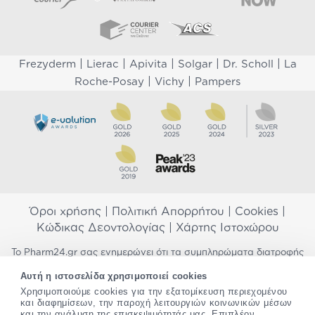
|
|
|
|
|
Frezyderm
Lierac
Apivita
Solgar
Dr. Scholl
La
|
|
Roche-Posay
Vichy
Pampers
Όροι χρήσης
|
Πολιτική Απορρήτου
|
Cookies
|
Κώδικας Δεοντολογίας
|
Χάρτης Ιστοχώρου
Το Pharm24.gr σας ενημερώνει ότι τα συμπληρώματα διατροφής
δεν αντικαθιστούν μια ισορροπημένη διατροφή και δεν
Αυτή η ιστοσελίδα χρησιμοποιεί cookies
προορίζονται για την πρόληψη, αγωγή ή θεραπεία ανθρώπινης
νόσου. Συμβουλευτείτε τον γιατρό σας εάν είστε έγκυος,
Χρησιμοποιούμε cookies για την εξατομίκευση περιεχομένου
και διαφημίσεων, την παροχή λειτουργιών κοινωνικών μέσων
θηλάζετε, ακολουθείτε παράλληλα φαρμακευτική αγωγή ή
και την ανάλυση της επισκεψιμότητάς μας. Επιπλέον,