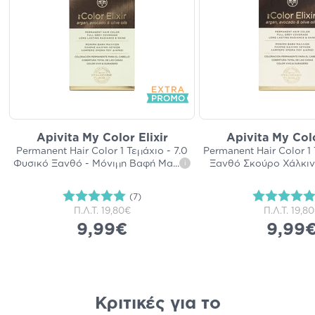
Apivita My Color Elixir
Apivita My Colo
Permanent Hair Color 1 Τεμάχιο - 7.0
Permanent Hair Color 1 
Φυσικό Ξανθό - Μόνιμη Βαφή Μα
...
Ξανθό Σκούρο Χάλκιν
i
(7)
Π.Λ.Τ.
19,80€
Π.Λ.Τ.
19,8
9,99€
9,99
Κριτικές για το