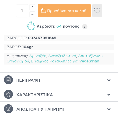
Προσθήκη στο καλάθι
Κερδίστε
64
πόντους
i
BARCODE:
097467051645
ΒΑΡΟΣ:
104gr
Δες επίσης:
Αμινοξέα
,
Αντιοξειδωτικά
,
Αποτοξίνωση
Οργανισμού
,
Βιταμίνες Κατάλληλες για Vegetarian
ΠΕΡΙΓΡΑΦΉ
ΧΑΡΑΚΤΗΡΙΣΤΙΚΆ
ΑΠΟΣΤΟΛΉ & ΠΛΗΡΩΜΉ