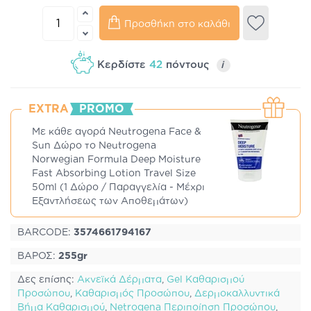
Προσθήκη στο καλάθι
Κερδίστε
42
πόντους
i
EXTRA
PROMO
Με κάθε αγορά Neutrogena Face &
Sun Δώρο το Neutrogena
Norwegian Formula Deep Moisture
Fast Absorbing Lotion Travel Size
50ml (1 Δώρο / Παραγγελία - Μέχρι
Εξαντλήσεως των Αποθεμάτων)
BARCODE:
3574661794167
ΒΑΡΟΣ:
255gr
Δες επίσης:
Ακνεϊκά Δέρματα
,
Gel Καθαρισμού
Προσώπου
,
Καθαρισμός Προσώπου
,
Δερμοκαλλυντικά
Βήμα Καθαρισμού
,
Netrogena Περιποίηση Προσώπου
,