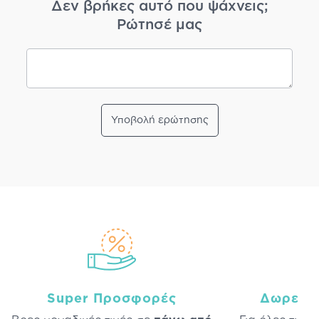
Δεν βρήκες αυτό που ψάχνεις;
Ρώτησέ μας
Υποβολή ερώτησης
Super Προσφορές
Δωρεάν