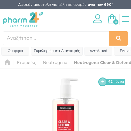
Δωρεάν αποστολή για μέλη σε αγορές
άνω των 69€*
0
Ομορφιά
Συμπληρώματα Διατροφής
Αντηλιακά
Εποχι
Εταιρείες
Neutrogena
Neutrogena Clear & Defend
42
πόντοι