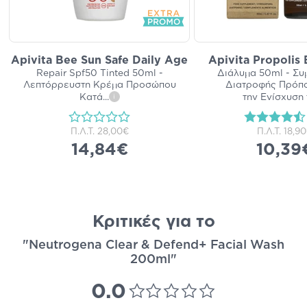
Apivita Bee Sun Safe Daily Age
Apivita Propolis
Repair Spf50 Tinted 50ml -
Διάλυμα 50ml - Σ
Λεπτόρρευστη Κρέμα Προσώπου
Διατροφής Πρόπο
Κατά
...
την Ενίσχυση 
i
Π.Λ.Τ.
28,00€
Π.Λ.Τ.
18,9
14,84€
10,39
Κριτικές για το
"Neutrogena Clear & Defend+ Facial Wash
200ml"
0.0