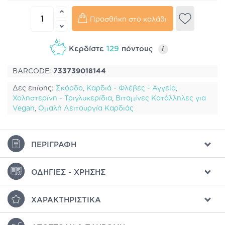
Προσθήκη στο καλάθι
Κερδίστε
129
πόντους
i
BARCODE:
733739018144
Δες επίσης:
Σκόρδο
,
Καρδιά - Φλέβες - Αγγεία
,
Χοληστερίνη - Τριγλυκερίδια
,
Βιταμίνες Κατάλληλες για
Vegan
,
Ομαλή Λειτουργία Καρδιάς
ΠΕΡΙΓΡΑΦΉ
ΟΔΗΓΊΕΣ - ΧΡΉΣΗΣ
ΧΑΡΑΚΤΗΡΙΣΤΙΚΆ