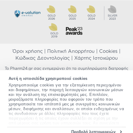
Όροι χρήσης
|
Πολιτική Απορρήτου
|
Cookies
|
Κώδικας Δεοντολογίας
|
Χάρτης Ιστοχώρου
Το Pharm24.gr σας ενημερώνει ότι τα συμπληρώματα διατροφής
δεν αντικαθιστούν μια ισορροπημένη διατροφή και δεν
Αυτή η ιστοσελίδα χρησιμοποιεί cookies
προορίζονται για την πρόληψη, αγωγή ή θεραπεία ανθρώπινης
νόσου. Συμβουλευτείτε τον γιατρό σας εάν είστε έγκυος,
Χρησιμοποιούμε cookies για την εξατομίκευση περιεχομένου
και διαφημίσεων, την παροχή λειτουργιών κοινωνικών μέσων
θηλάζετε, ακολουθείτε παράλληλα φαρμακευτική αγωγή ή
και την ανάλυση της επισκεψιμότητάς μας. Επιπλέον,
αντιμετωπίζετε προβλήματα υγείας πριν χρησιμοποιήσετε
μοιραζόμαστε πληροφορίες που αφορούν τον τρόπο που
οποιοδήποτε συμπλήρωμα διατροφής. Προσπαθούμε διαρκώς να
χρησιμοποιείτε τον ιστότοπό μας με συνεργάτες κοινωνικών
σας παρέχουμε ακριβείς και έγκυρες πληροφορίες. Σε περίπτωση
μέσων, διαφήμισης και αναλύσεων, οι οποίοι ενδεχομένως να
που έχετε κάποια ερώτηση ή παρατήρηση σχετικά με αυτές,
τις συνδυάσουν με άλλες πληροφορίες που τους έχετε
παρακαλώ
επικοινωνήστε μαζί μας
.
παραχωρήσει ή τις οποίες έχουν συλλέξει σε σχέση με την
από μέρους σας χρήση των υπηρεσιών τους. Αν συνεχίσετε
*Ισχύουν όροι & προϋποθέσεις
να χρησιμοποιείτε την ιστοσελίδα μας, συναινείτε στη χρήση
Προβολή λεπτομερειών
των cookies μας.