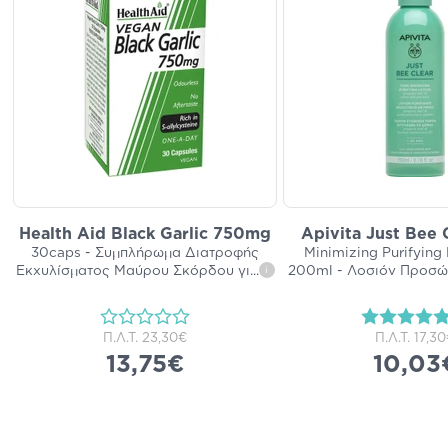
Health Aid Black Garlic 750mg
Apivita Just Bee 
30caps - Συμπλήρωμα Διατροφής
Minimizing Purifying
Εκχυλίσματος Μαύρου Σκόρδου γι
...
200ml - Λοσιόν Προσώ
i
Π.Λ.Τ.
23,30€
Π.Λ.Τ.
17,3
13,75€
10,03