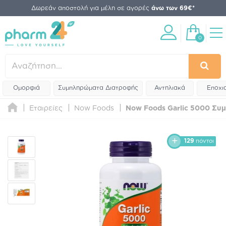
Δωρεάν αποστολή για μέλη σε αγορές
άνω των 69€*
0
Ομορφιά
Συμπληρώματα Διατροφής
Αντηλιακά
Εποχι
Εταιρείες
Now Foods
Now Foods Garlic 5000 Συ
129
πόντοι