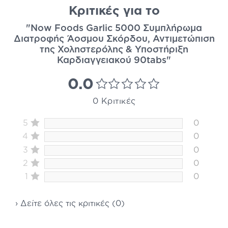
Κριτικές για το
"Now Foods Garlic 5000 Συμπλήρωμα
Διατροφής Άοσμου Σκόρδου, Αντιμετώπιση
της Χοληστερόλης & Υποστήριξη
Καρδιαγγειακού 90tabs"
0.0
0 Κριτικές
5
0
4
0
3
0
2
0
1
0
› Δείτε όλες τις κριτικές (0)