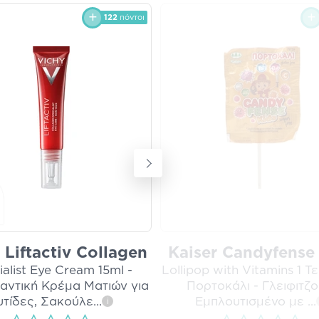
122
πόντοι
 Liftactiv Collagen
Kaiser Candyfense
alist Eye Cream 15ml -
Lollipop with Vitamins 1 Τ
αντική Κρέμα Ματιών για
Πορτοκάλι - Γλειφιτζο
υτίδες, Σακούλε
...
Εμπλουτισμένο με
...
i