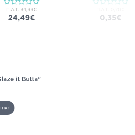
Π.Λ.Τ.
34,99€
Π.Λ.Τ.
0,70€
24,49€
0,35€
laze it Butta"
ιτική