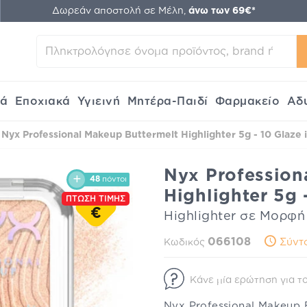
Δωρεάν αποστολή σε Μέλη,
άνω των 69€*
κά
Εποχιακά
Υγιεινή
Μητέρα-Παιδί
Φαρμακείο
Αδ
Nyx Professional Makeup Buttermelt Highlighter 5g - 10 Glaze i
Nyx Profession
48
πόντοι
Highlighter 5g 
ΠΤΩΣΗ ΤΙΜΗΣ
€
Highlighter σε Μορφ
066108
Σύντο
Κωδικός
Κάνε μία ερώτηση για το
Nyx Professional Makeup 