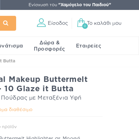
Ενίσχυση του
"Χαμόγελο του Παιδιού"
Είσοδος
Το καλάθι μου
0
Δώρα &
υνάτισμα
Εταιρείες
Προσφορές
t Butta
al Makeup Buttermelt
- 10 Glaze it Butta
ή Πούδρας με Μεταξένια Υφή
μα διαθέσιμο
 προϊόν
Buttermelt Highlighter σε Μορφή