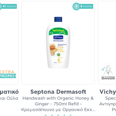
41
πόντοι
8
πόντοι
οματικό
Septona Dermasoft
Vichy
και Ούλα
Handwash with Organic Honey &
Speci
Ginger - 750ml Refill -
Αντιγηρ
Κρεμοσάπουνο με Οργανικό Εκχ
...
Ρ
i