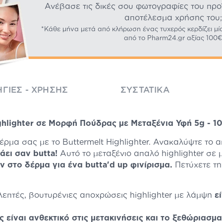
Ανέβασε τις δικές σου φωτογραφίες του προϊό
αποτέλεσμα χρήσης του;
*Κάθε μήνα μετά από κλήρωση ένας τυχερός κερδίζει μί
από το Pharm24.gr αξίας 100€
ΓΊΕΣ - ΧΡΉΣΗΣ
ΣΥΣΤΑΤΙΚΆ
hlighter σε Μορφή Πούδρας με Μεταξένια Υφή 5g - 10 
έρμα σας με το Buttermelt Highlighter. Ανακαλύψτε το 
άει σαν butta!
Αυτό το μεταξένιο απαλό highlighter σ
 στο δέρμα για ένα butta'd up φινίρισμα.
Πετύχετε τη
λεπτές, βουτυρένιες αποχρώσεις highlighter με λάμψη
ε
ς είναι ανθεκτικό στις μετακινήσεις και το ξεθώριασμα