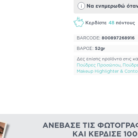
i
Να ενημερωθώ όταν 
Κερδίστε
48
πόντου
BARCODE:
800897268916
ΒΑΡΟΣ:
52gr
Δες επίσης προϊόντα στις κα
Πούδρες Προσώπου
,
Πούδρ
Makeup Highlighter & Conto
ΑΝΈΒΑΣΕ ΤΙΣ ΦΩΤΟΓΡΑ
ΚΑΙ ΚΈΡΔΙΣΕ 10