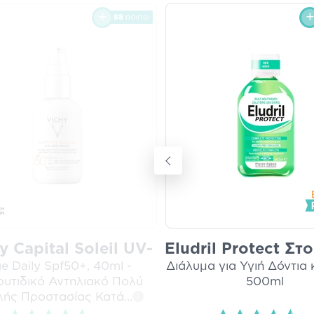
88
πόντοι
y Capital Soleil UV-
Eludril Protect Στ
e Daily Spf50+, 40ml -
Διάλυμα για Υγιή Δόντια 
ρυτιδικό Αντηλιακό Πολύ
500ml
ής Προστασίας Κατά
...
i