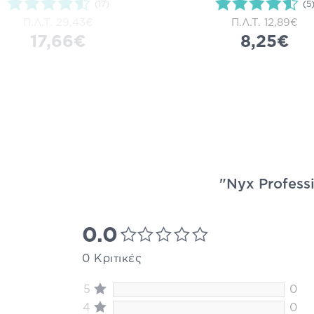
(17)
(5
Π.Λ.Τ.
29,43€
Π.Λ.Τ.
12,89€
17,66€
8,25€
"Nyx Professi
0.0
0 Κριτικές
5
0
4
0