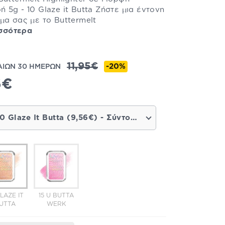
 5g - 10 Glaze it Butta Ζήστε μια έντονη
μα σας με το Buttermelt
σσότερα
11,95€
-20%
ΑΙΩΝ 30 ΗΜΕΡΩΝ
6€
10 Glaze It Butta (9,56€) - Σύντομα διαθέσιμο
GLAZE IT
15 U BUTTA
UTTA
WERK