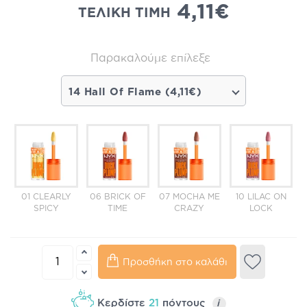
4,11€
ΤΕΛΙΚΗ ΤΙΜΗ
Παρακαλούμε επίλεξε
14 Hall Of Flame (4,11€)
01 CLEARLY
06 BRICK OF
07 MOCHA ME
10 LILAC ON
SPICY
TIME
CRAZY
LOCK
Προσθήκη στο καλάθι
Κερδίστε
21
πόντους
i