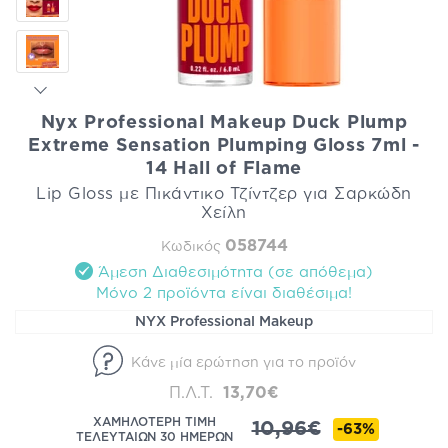
Nyx Professional Makeup Duck Plump
Extreme Sensation Plumping Gloss 7ml -
14 Hall of Flame
Lip Gloss με Πικάντικο Τζίντζερ για Σαρκώδη
Χείλη
058744
Κωδικός
Άμεση Διαθεσιμότητα (σε απόθεμα)
Mόνο 2 προϊόντα είναι διαθέσιμα!
NYX Professional Makeup
Κάνε μία ερώτηση για το προϊόν
Π.Λ.Τ.
13,70€
ΧΑΜΗΛΟΤΕΡΗ ΤΙΜΗ
10,96€
-63%
ΤΕΛΕΥΤΑΙΩΝ 30 ΗΜΕΡΩΝ