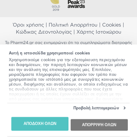
Όροι χρήσης
|
Πολιτική Απορρήτου
|
Cookies
|
Κώδικας Δεοντολογίας
|
Χάρτης Ιστοχώρου
Το Pharm24.gr σας ενημερώνει ότι τα συμπληρώματα διατροφής
δεν αντικαθιστούν μια ισορροπημένη διατροφή και δεν
Αυτή η ιστοσελίδα χρησιμοποιεί cookies
προορίζονται για την πρόληψη, αγωγή ή θεραπεία ανθρώπινης
Χρησιμοποιούμε cookies για την εξατομίκευση περιεχομένου
νόσου. Συμβουλευτείτε τον γιατρό σας εάν είστε έγκυος,
και διαφημίσεων, την παροχή λειτουργιών κοινωνικών μέσων
θηλάζετε, ακολουθείτε παράλληλα φαρμακευτική αγωγή ή
και την ανάλυση της επισκεψιμότητάς μας. Επιπλέον,
αντιμετωπίζετε προβλήματα υγείας πριν χρησιμοποιήσετε
μοιραζόμαστε πληροφορίες που αφορούν τον τρόπο που
οποιοδήποτε συμπλήρωμα διατροφής. Προσπαθούμε διαρκώς να
χρησιμοποιείτε τον ιστότοπό μας με συνεργάτες κοινωνικών
σας παρέχουμε ακριβείς και έγκυρες πληροφορίες. Σε περίπτωση
μέσων, διαφήμισης και αναλύσεων, οι οποίοι ενδεχομένως να
που έχετε κάποια ερώτηση ή παρατήρηση σχετικά με αυτές,
τις συνδυάσουν με άλλες πληροφορίες που τους έχετε
παρακαλώ
επικοινωνήστε μαζί μας
.
παραχωρήσει ή τις οποίες έχουν συλλέξει σε σχέση με την
από μέρους σας χρήση των υπηρεσιών τους. Αν συνεχίσετε
να χρησιμοποιείτε την ιστοσελίδα μας, συναινείτε στη χρήση
*Ισχύουν όροι & προϋποθέσεις
Προβολή λεπτομερειών
των cookies μας.
Copyright
©
2012-2026 - All rights Reserved •
Περισσότερες πληροφορίες σχετικά με τα cookies, μπορείτε
Website by
24lc.gr
να δείτε
εδώ
.
ΑΠΟΔΟΧΗ ΟΛΩΝ
ΑΠΟΡΡΙΨΗ ΟΛΩΝ