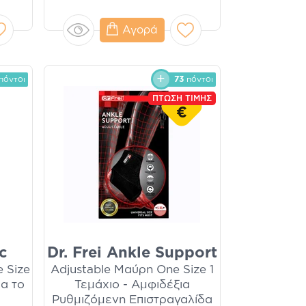
Αγορά
πόντοι
73
πόντοι
ΠΤΩΣΗ ΤΙΜΗΣ
€
c
Dr. Frei Ankle Support
 Size
Adjustable Μαύρη One Size 1
ια το
Τεμάχιο - Αμφιδέξια
Ρυθμιζόμενη Επιστραγαλίδα