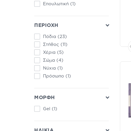
(9)
Επουλωτική
(1)
Δώρα & Προσφορές
Pharm24.gr
(7)
Δώρα & Προσφορές
(7)
ΠΕΡΙΟΧΗ
Επιθέματα
(6)
Πόδια
(23)
Νάρθηκες Γονάτου
(6)
Στήθος
(11)
Νάρθηκες Καρπού-Άκρων
Χέρια
(5)
(6)
Σώμα
(4)
Προϊόντα που έχουν
καταργηθεί
(5)
Νύχια
(1)
Νάρθηκες Αγκώνα
(4)
Πρόσωπο
(1)
Νάρθηκες Αστραγάλου
(4)
Διάφορα Αξεσουάρ
(2)
ΜΟΡΦΗ
Ελαστικοί Επίδεσμοι
(2)
Gel
(1)
Ταινίες Στερέωσης
(2)
Φουσκάλες Ποδιών
(2)
Pharm24 Bazaar
(1)
ΗΛΙΚΙΑ