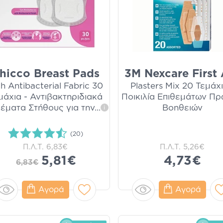
hicco Breast Pads
3M Nexcare First 
th Antibacterial Fabric 30
Plasters Mix 20 Τεμάχι
μάχια - Αντιβακτηριδιακά
Ποικιλία Επιθεμάτων Π
θέματα Στήθους για την
...
Βοηθειών
i
(20)
Π.Λ.Τ.
6,83€
Π.Λ.Τ.
5,26€
5,81€
4,73€
6,83€
Αγορά
Αγορά