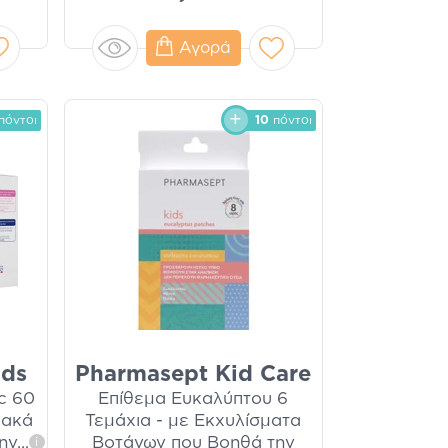
Αγορά
πόντοι
10
πόντοι
ads
Pharmasept Kid Care
ic 60
Επίθεμα Ευκαλύπτου 6
ιακά
Τεμάχια - με Εκχυλίσματα
ην
...
Βοτάνων που Βοηθά την
i