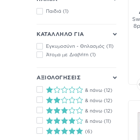
Αυτοκόλλητα Ράμματα
(1)
Παιδιά
(1)
Γάζες Αποστειρωμένες &
Sw
Μη Αποστειρωμένες
(1)
8p
Εποχιακά
(1)
ΚΑΤΑΛΛΗΛΟ ΓΙΑ
Μαραθώνιος
(1)
Μητέρα & Παιδί
(1)
Εγκυμοσύνη - Θηλασμός
(11)
Παγοκύστες /
Άτομα με Διαβήτη
(1)
Θερμοφόρες
(1)
Παιδικά Επιθέματα -
Πρώτες Bοήθειες για το
ΑΞΙΟΛΟΓΗΣΕΙΣ
Παιδί
(1)
Παιδική Ρινική
& πάνω
(12)
Αποσυμφόρηση
(1)
& πάνω
(12)
Περιποίηση Νυχιών και
Είσφρυση
(1)
& πάνω
(12)
Περιποίηση για το Παιδί
(1)
& πάνω
(11)
Ρινική Αποσυμφόρηση
(1)
(6)
Φυσιολογικός Ορός για το