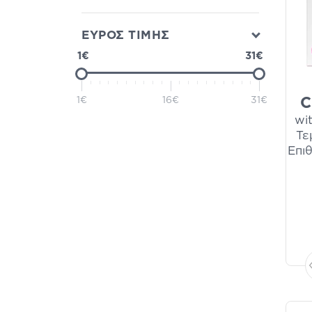
Παιδί
(1)
ΕΥΡΟΣ ΤΙΜΗΣ
1€
31€
1€
16€
31€
C
wi
Τε
Επι