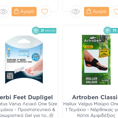
Αγορά
Αγορά
21
πόντοι
75
erbi Feet Dupligel
Artroben Classi
ntus Varus Λευκό One Size
Hallux Valgus Μαύρο One
εμάχιο - Προστατευτικό &
1 Τεμάχιο - Νάρθηκας γ
αχωριστικό Gel για το
...
Κότσι Αμφιδέξιος
i