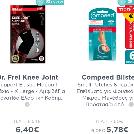
32
πόντοι
29
ΠΤΩΣΗ 
€
r. Frei Knee Joint
Compeed Bliste
upport Elastic Μαύρο 1
Small Patches 6 Τεμάχ
άχιο - X Large - Αμφιδέξια
Επιθέματα για Φουσκά
γονατίδα Ελαστική Καθημ
...
Μικρού Μεγέθους γι
Προστασία από
...
i
i
Π.Λ.Τ.
8,54€
Π.Λ.Τ.
7,60€
6,40€
5,78€
6,08€