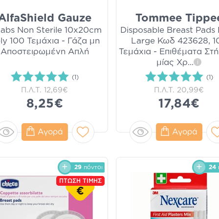
AlfaShield Gauze
Tommee Tippe
abs Non Sterile 10x20cm
Disposable Breast Pads 
ly 100 Τεμάχια - Γάζα μη
Large Κωδ 423628, 1
Αποστειρωμένη Απλή
Τεμάχια - Επιθέματα Στ
μίας Χρ
...
i
(1)
(1)
Π.Λ.Τ.
12,69€
Π.Λ.Τ.
20,99€
8,25€
17,84€
Αγορά
Αγορά
29
πόντοι
24
ΠΤΩΣΗ ΤΙΜΗΣ
€