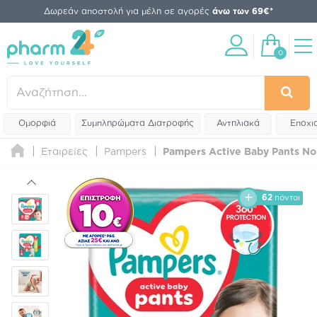
Δωρεάν αποστολή για μέλη σε αγορές
άνω των 69€*
0
Ομορφιά
Συμπληρώματα Διατροφής
Αντηλιακά
Εποχι
Εταιρείες
Pampers
Pampers Active Baby Pants Νο
62
πόντοι