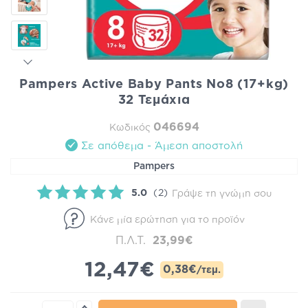
Pampers Active Baby Pants Νο8 (17+kg)
32 Τεμάχια
046694
Κωδικός
Σε απόθεμα - Άμεση αποστολή
Pampers
5.0
(2)
Γράψε τη γνώμη σου
Κάνε μία ερώτηση για το προϊόν
Π.Λ.Τ.
23,99€
12,47€
0,38€
/τεμ.