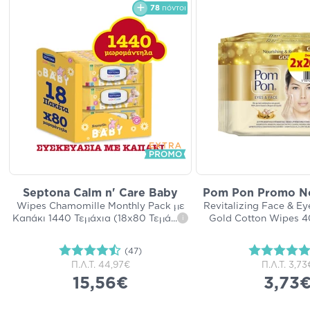
78
πόντοι
Septona Calm n' Care Baby
Pom Pon Promo No
Wipes Chamomille Monthly Pack με
Revitalizing Face & Ey
Καπάκι 1440 Τεμάχια (18x80 Τεμά
...
Gold Cotton Wipes 4
i
(47)
Π.Λ.Τ.
44,97€
Π.Λ.Τ.
3,73
15,56€
3,73