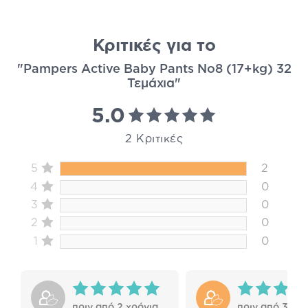
Κριτικές για το
"Pampers Active Baby Pants Νο8 (17+kg) 32
Τεμάχια"
5.0
2 Κριτικές
5
2
4
0
3
0
2
0
1
0
πριν από 2 χρόνια
πριν από 3 χρό