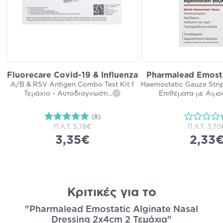
Fluorecare Covid-19 & Influenza
Pharmalead Emosta
A/B & RSV Antigen Combo Test Kit 1
Haemostatic Gauze Strip
Τεμάχιο - Αυτοδιαγνωστι
...
Επιθέματα με Αιμο
i
(8)
Π.Λ.Τ.
5,78€
Π.Λ.Τ.
3,70
3,35€
2,33
Κριτικές για το
"Pharmalead Emostatic Alginate Nasal
Dressing 2x4cm 2 Τεμάχια"