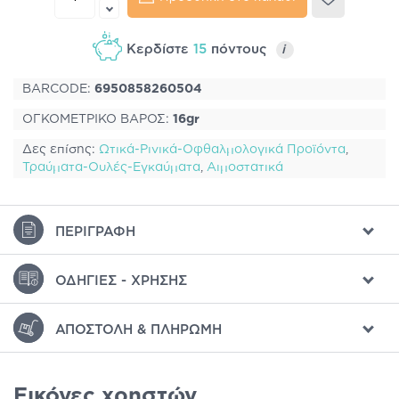
Κερδίστε
15
πόντους
i
BARCODE:
6950858260504
ΟΓΚΟΜΕΤΡΙΚΟ ΒΑΡΟΣ:
16gr
Δες επίσης:
Ωτικά-Ρινικά-Οφθαλμολογικά Προϊόντα
,
Τραύματα-Ουλές-Εγκαύματα
,
Aιμοστατικά
ΠΕΡΙΓΡΑΦΉ
ΟΔΗΓΊΕΣ - ΧΡΉΣΗΣ
ΑΠΟΣΤΟΛΉ & ΠΛΗΡΩΜΉ
Εικόνες χρηστών