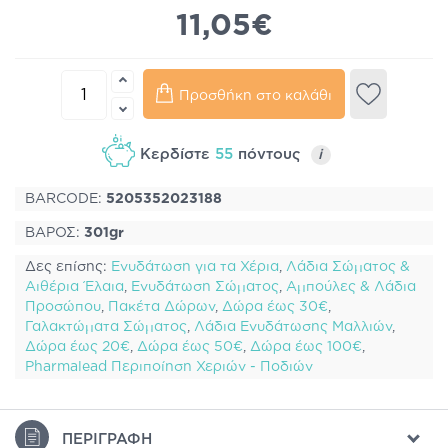
11,05€
Προσθήκη στο καλάθι
Κερδίστε
55
πόντους
i
BARCODE:
5205352023188
ΒΑΡΟΣ:
301gr
Δες επίσης:
Ενυδάτωση για τα Χέρια
,
Λάδια Σώματος &
Αιθέρια Έλαια
,
Ενυδάτωση Σώματος
,
Αμπούλες & Λάδια
Προσώπου
,
Πακέτα Δώρων
,
Δώρα έως 30€
,
Γαλακτώματα Σώματος
,
Λάδια Ενυδάτωσης Μαλλιών
,
Δώρα έως 20€
,
Δώρα έως 50€
,
Δώρα έως 100€
,
Pharmalead Περιποίηση Χεριών - Ποδιών
ΠΕΡΙΓΡΑΦΉ