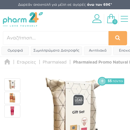
Δωρεάν αποστολή για μέλη σε αγορές
άνω των 69€*
0
Ομορφιά
Συμπληρώματα Διατροφής
Αντηλιακά
Εποχι
Εταιρείες
Pharmalead
Pharmalead Promo Natural 
55
πόντοι