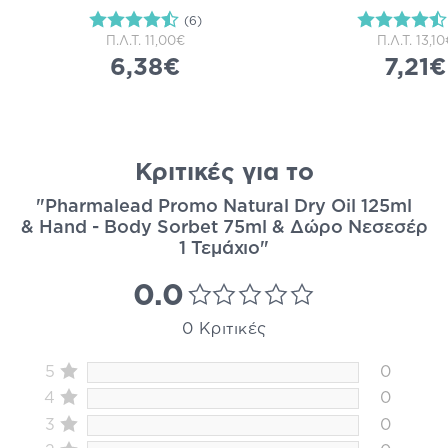
(6)
Π.Λ.Τ.
11,00€
Π.Λ.Τ.
13,10
6,38€
7,21€
Κριτικές για το
"Pharmalead Promo Natural Dry Oil 125ml
& Hand - Body Sorbet 75ml & Δώρο Νεσεσέρ
1 Τεμάχιο"
0.0
0 Κριτικές
5
0
4
0
3
0