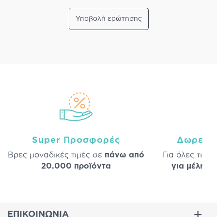
Υποβολή ερώτησης
Super Προσφορές
Δωρεάν
Βρες μοναδικές τιμές σε
πάνω από
Για όλες τις 
20.000 προϊόντα
για μέλη
σε
ΕΠΙΚΟΙΝΩΝΙΑ