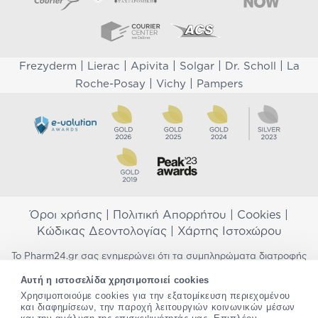
|
|
|
|
|
Frezyderm
Lierac
Apivita
Solgar
Dr. Scholl
La
|
|
Roche-Posay
Vichy
Pampers
Όροι χρήσης
|
Πολιτική Απορρήτου
|
Cookies
|
Κώδικας Δεοντολογίας
|
Χάρτης Ιστοχώρου
Το Pharm24.gr σας ενημερώνει ότι τα συμπληρώματα διατροφής
δεν αντικαθιστούν μια ισορροπημένη διατροφή και δεν
Αυτή η ιστοσελίδα χρησιμοποιεί cookies
προορίζονται για την πρόληψη, αγωγή ή θεραπεία ανθρώπινης
νόσου. Συμβουλευτείτε τον γιατρό σας εάν είστε έγκυος,
Χρησιμοποιούμε cookies για την εξατομίκευση περιεχομένου
και διαφημίσεων, την παροχή λειτουργιών κοινωνικών μέσων
θηλάζετε, ακολουθείτε παράλληλα φαρμακευτική αγωγή ή