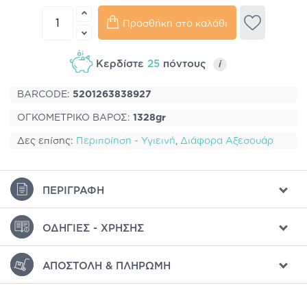
Προσθήκη στο καλάθι
Κερδίστε
25
πόντους
i
BARCODE:
5201263838927
ΟΓΚΟΜΕΤΡΙΚΟ ΒΑΡΟΣ:
1328gr
Δες επίσης:
Περιποίηση - Υγιεινή
,
Διάφορα Αξεσουάρ
ΠΕΡΙΓΡΑΦΉ
ΟΔΗΓΊΕΣ - ΧΡΉΣΗΣ
ΑΠΟΣΤΟΛΉ & ΠΛΗΡΩΜΉ