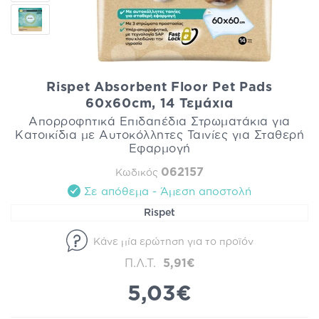
Rispet Absorbent Floor Pet Pads
60x60cm, 14 Τεμάχια
Απορροφητικά Επιδαπέδια Στρωματάκια για
Κατοικίδια με Αυτοκόλλητες Ταινίες για Σταθερή
Εφαρμογή
062157
Κωδικός
Σε απόθεμα - Άμεση αποστολή
Rispet
Κάνε μία ερώτηση για το προϊόν
Π.Λ.Τ.
5,91€
5,03€