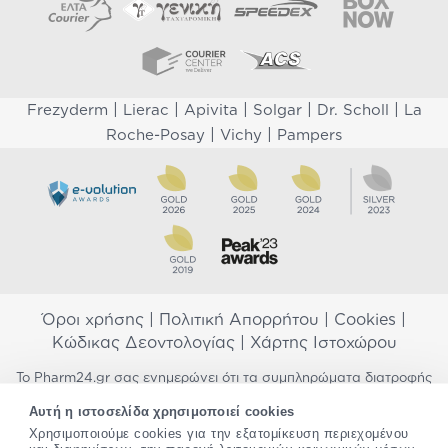
|
|
|
|
|
Frezyderm
Lierac
Apivita
Solgar
Dr. Scholl
La
|
|
Roche-Posay
Vichy
Pampers
Όροι χρήσης
|
Πολιτική Απορρήτου
|
Cookies
|
Κώδικας Δεοντολογίας
|
Χάρτης Ιστοχώρου
Το Pharm24.gr σας ενημερώνει ότι τα συμπληρώματα διατροφής
δεν αντικαθιστούν μια ισορροπημένη διατροφή και δεν
Αυτή η ιστοσελίδα χρησιμοποιεί cookies
προορίζονται για την πρόληψη, αγωγή ή θεραπεία ανθρώπινης
νόσου. Συμβουλευτείτε τον γιατρό σας εάν είστε έγκυος,
Χρησιμοποιούμε cookies για την εξατομίκευση περιεχομένου