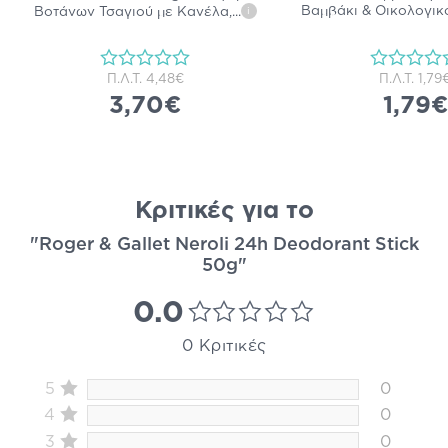
Βαμβάκι & Οικολογικ
Βοτάνων Τσαγιού με Κανέλα,
...
i
Π.Λ.Τ.
4,48€
Π.Λ.Τ.
1,79
3,70€
1,79€
Κριτικές για το
"Roger & Gallet Neroli 24h Deodorant Stick
50g"
0.0
0 Κριτικές
5
0
4
0
3
0