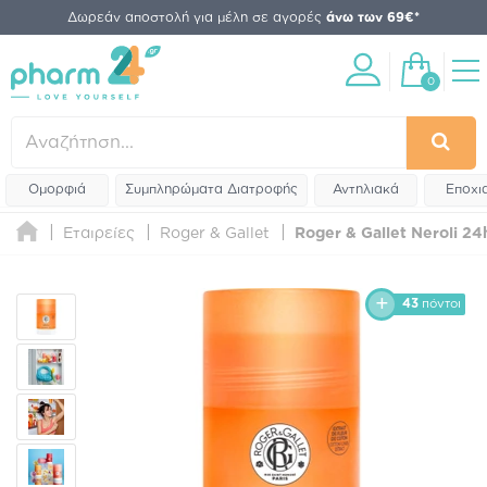
Δωρεάν αποστολή για μέλη σε αγορές
άνω των 69€*
0
Ομορφιά
Συμπληρώματα Διατροφής
Αντηλιακά
Εποχι
Εταιρείες
Roger & Gallet
Roger & Gallet Neroli 2
43
πόντοι