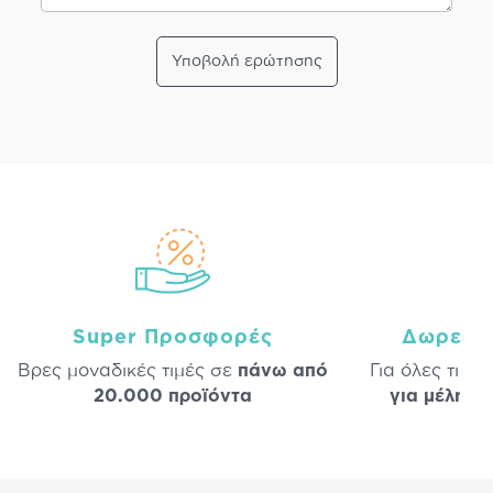
Υποβολή ερώτησης
Super Προσφορές
Δωρεάν
Βρες μοναδικές τιμές σε
πάνω από
Για όλες τις 
20.000 προϊόντα
για μέλη
σε