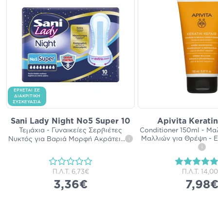
ΕΡΧΕΤΑΙ ΣΕ
ΔΙΑΚΡΙΤΙΚΗ
ΣΥΣΚΕΥΑΣΙΑ
Sani Lady Night No5 Super 10
Apivita Kerati
Τεμάχια - Γυναικείες Σερβιέτες
Conditioner 150ml - Μ
Μαλλιών για Θρέψη -
Νυκτός για Βαριά Μορφή Ακράτει
...
i
i
Π.Λ.Τ.
6,73€
Π.Λ.Τ.
14,0
3,36€
7,98