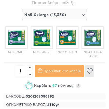
Παρακαλούμε επίλεξε
No5 Xxlarge (13,33€)
NO1 SMALL
NO3 LARGE
NO2 MEDIUM
NO4 EXTRA
LARGE
Προσθήκη στο καλάθι
Κερδίστε
67
πόντους
i
BARCODE:
5201263086892
ΟΓΚΟΜΕΤΡΙΚΟ ΒΑΡΟΣ:
2310gr