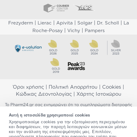
|
|
|
|
|
Frezyderm
Lierac
Apivita
Solgar
Dr. Scholl
La
|
|
Roche-Posay
Vichy
Pampers
Όροι χρήσης
|
Πολιτική Απορρήτου
|
Cookies
|
Κώδικας Δεοντολογίας
|
Χάρτης Ιστοχώρου
Το Pharm24.gr σας ενημερώνει ότι τα συμπληρώματα διατροφής
δεν αντικαθιστούν μια ισορροπημένη διατροφή και δεν
Αυτή η ιστοσελίδα χρησιμοποιεί cookies
προορίζονται για την πρόληψη, αγωγή ή θεραπεία ανθρώπινης
νόσου. Συμβουλευτείτε τον γιατρό σας εάν είστε έγκυος,
Χρησιμοποιούμε cookies για την εξατομίκευση περιεχομένου
και διαφημίσεων, την παροχή λειτουργιών κοινωνικών μέσων
θηλάζετε, ακολουθείτε παράλληλα φαρμακευτική αγωγή ή
και την ανάλυση της επισκεψιμότητάς μας. Επιπλέον,
αντιμετωπίζετε προβλήματα υγείας πριν χρησιμοποιήσετε
μοιραζόμαστε πληροφορίες που αφορούν τον τρόπο που