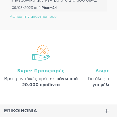
τηλεφωνικό μας κέντρο στο 210 300 6842.
09/05/2023
από
Pharm24
Άφησε την απάντησή σου
Super Προσφορές
Δωρεάν
Βρες μοναδικές τιμές σε
πάνω από
Για όλες τις 
20.000 προϊόντα
για μέλη
σε
ΕΠΙΚΟΙΝΩΝΙΑ