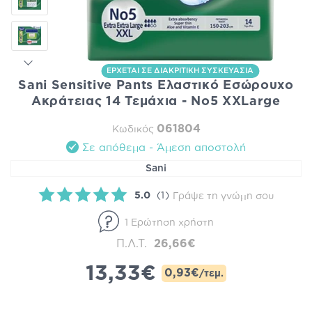
ΕΡΧΕΤΑΙ ΣΕ ΔΙΑΚΡΙΤΙΚΗ ΣΥΣΚΕΥΑΣΙΑ
Sani Sensitive Pants Ελαστικό Εσώρουχο
Ακράτειας 14 Τεμάχια - No5 XXLarge
061804
Κωδικός
Σε απόθεμα - Άμεση αποστολή
Sani
5.0
(1)
Γράψε τη γνώμη σου
1 Ερώτηση χρήστη
Π.Λ.Τ.
26,66€
13,33€
0,93€
/τεμ.