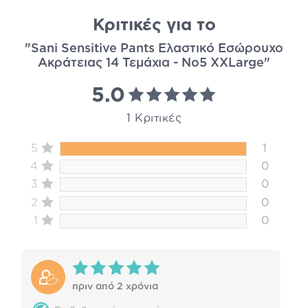
Κριτικές για το
"Sani Sensitive Pants Ελαστικό Εσώρουχο
Ακράτειας 14 Τεμάχια - No5 XXLarge"
5.0
1 Κριτικές
5
1
4
0
3
0
2
0
1
0
πριν από 2 χρόνια