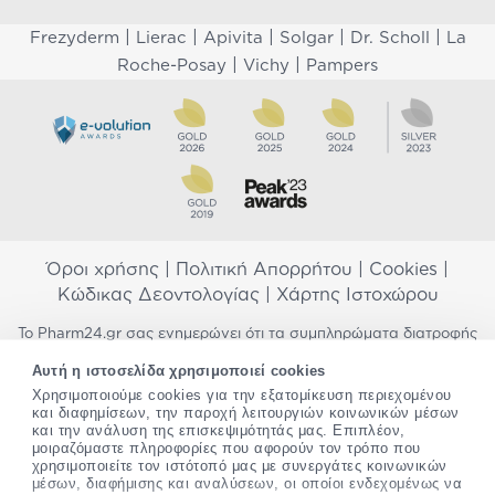
|
|
|
|
|
Frezyderm
Lierac
Apivita
Solgar
Dr. Scholl
La
|
|
Roche-Posay
Vichy
Pampers
Όροι χρήσης
|
Πολιτική Απορρήτου
|
Cookies
|
Κώδικας Δεοντολογίας
|
Χάρτης Ιστοχώρου
Το Pharm24.gr σας ενημερώνει ότι τα συμπληρώματα διατροφής
δεν αντικαθιστούν μια ισορροπημένη διατροφή και δεν
Αυτή η ιστοσελίδα χρησιμοποιεί cookies
προορίζονται για την πρόληψη, αγωγή ή θεραπεία ανθρώπινης
Χρησιμοποιούμε cookies για την εξατομίκευση περιεχομένου
νόσου. Συμβουλευτείτε τον γιατρό σας εάν είστε έγκυος,
και διαφημίσεων, την παροχή λειτουργιών κοινωνικών μέσων
θηλάζετε, ακολουθείτε παράλληλα φαρμακευτική αγωγή ή
και την ανάλυση της επισκεψιμότητάς μας. Επιπλέον,
αντιμετωπίζετε προβλήματα υγείας πριν χρησιμοποιήσετε
μοιραζόμαστε πληροφορίες που αφορούν τον τρόπο που
οποιοδήποτε συμπλήρωμα διατροφής. Προσπαθούμε διαρκώς να
χρησιμοποιείτε τον ιστότοπό μας με συνεργάτες κοινωνικών
σας παρέχουμε ακριβείς και έγκυρες πληροφορίες. Σε περίπτωση
μέσων, διαφήμισης και αναλύσεων, οι οποίοι ενδεχομένως να
που έχετε κάποια ερώτηση ή παρατήρηση σχετικά με αυτές,