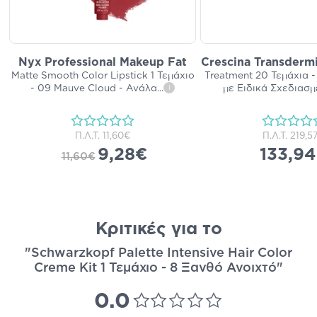
Nyx Professional Makeup Fat
Crescina Transderm
Matte Smooth Color Lipstick 1 Τεμάχιο
Treatment 20 Τεμάχια -
- 09 Mauve Cloud - Ανάλα
...
με Ειδικά Σχεδιασμ
i
Π.Λ.Τ.
11,60€
Π.Λ.Τ.
219,5
9,28€
133,9
11,60€
Κριτικές για το
"Schwarzkopf Palette Intensive Hair Color
Creme Kit 1 Τεμάχιο - 8 Ξανθό Ανοιχτό"
0.0