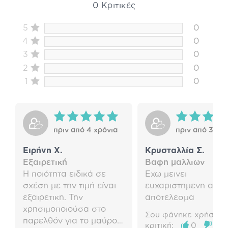
0 Κριτικές
5
0
4
0
3
0
2
0
1
0
πριν από 4 χρόνια
πριν από 3 χρό
Ειρήνη Χ.
Κρυσταλλία Σ.
Εξαιρετική
Βαφη μαλλιων
Η ποιότητα ειδικά σε
Εχω μεινει
σχέση με την τιμή είναι
ευχαριστημενη απο 
εξαιρετικη. Την
αποτελεσμα
χρησιμοποιούσα στο
Σου φάνηκε χρήσιμη 
παρελθόν για το μαύρο
κριτική;
0
0