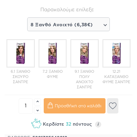
Παρακαλούμε επίλεξε
8 Ξανθό Ανοιχτό (6,38€)
6.1 ΞΑΝΘΌ
7.2 ΞΑΝΘΌ
9.1 ΞΑΝΘΌ
12.21
ΣΚΟΎΡΟ
ΦΥΜΈ
ΠΟΛΎ
ΚΑΤΆΞΑΝΘΟ
ΣΑΝΤΡΈ
ΑΝΟΙΧΤΌ
ΦΥΜΈ ΣΑΝΤΡΈ
ΣΑΝΤΡΈ
Προσθήκη στο καλάθι
Κερδίστε
32
πόντους
i