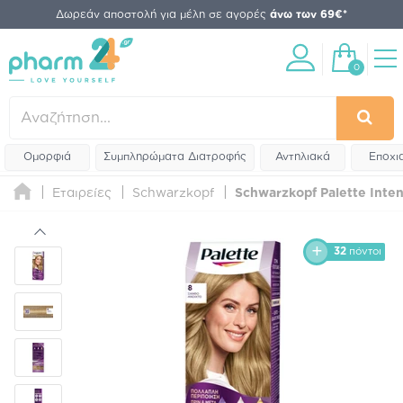
Δωρεάν αποστολή για μέλη σε αγορές
άνω των 69€*
0
Ομορφιά
Συμπληρώματα Διατροφής
Αντηλιακά
Εποχι
Εταιρείες
Schwarzkopf
Schwarzkopf Palette Inten
32
πόντοι