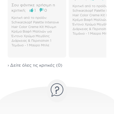
της το χρώμα κι είχα το
Σου φάνηκε χρήσιμη η
Κριτική από το προϊόν:
αποτέλεσμα που ήθελα.
κριτική;
1
0
Schwarzkopf Palette Inten
Πρόσφατα πήρα πάλι
Hair Color Creme Kit Μόνι
Κριτική από το προϊόν:
από την ίδια εταιρία το
Κρέμα Βαφή Μαλλιών για
Schwarzkopf Palette Intensive
Έντονο Χρώμα Μεγάλης
κάστανο έντονο κόκκινο
Hair Color Creme Kit Μόνιμη
Διάρκειας & Περιποίηση 1
κι είμαι εξίσου
Κρέμα Βαφή Μαλλιών για
Τεμάχιο - 1 Μαύρο Μπλε
Έντονο Χρώμα Μεγάλης
ικανοποιημένη.
Διάρκειας & Περιποίηση 1
Τεμάχιο - 1 Μαύρο Μπλε
› Δείτε όλες τις κριτικές (0)