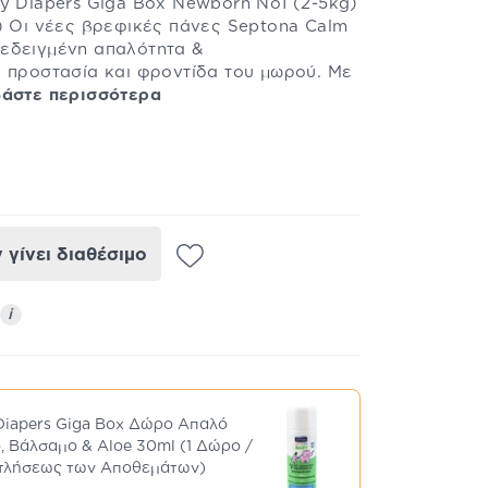
y Diapers Giga Box Newborn No1 (2-5kg)
) Οι νέες βρεφικές πάνες Septona Calm
εδειγμένη απαλότητα &
ν προστασία και φροντίδα του μωρού. Με
άστε περισσότερα
γίνει διαθέσιμο
i
Diapers Giga Box Δώρο Απαλό
 Βάλσαμο & Aloe 30ml (1 Δώρο /
ντλήσεως των Αποθεμάτων)