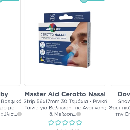
aby
Master Aid Cerotto Nasal
Dov
 Βρεφικό
Strip 56x17mm 30 Τεμάχια - Ρινική
Show
ρο με
Ταινία για Βελτίωση της Αναπνοής
Θρεπτικ
χύλισ
...
& Μείωση
...
την Ε
i
i
)