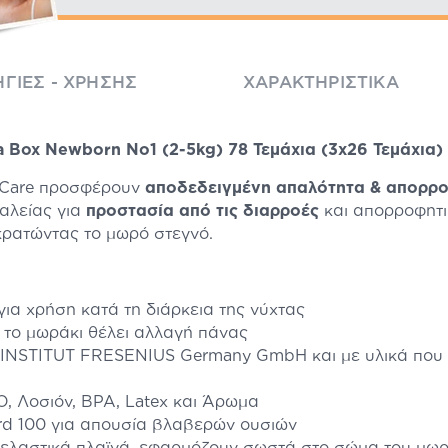
ΓΊΕΣ - ΧΡΉΣΗΣ
ΧΑΡΑΚΤΗΡΙΣΤΙΚΆ
a Box Newborn No1 (2-5kg) 78 Τεμάχια (3x26 Τεμάχια)
' Care προσφέρουν
αποδεδειγμένη απαλότητα & απορρο
αλείας για
προστασία από τις διαρροές
και απορροφητι
κρατώντας το μωρό στεγνό.
ια χρήση κατά τη διάρκεια της νύχτας
ε το μωράκι θέλει αλλαγή πάνας
 INSTITUT FRESENIUS Germany GmbH και με υλικά που 
, Λοσιόν, BPA, Latex και Άρωμα
rd 100 για απουσία βλαβερών ουσιών
αι ελαστικά πλαϊνά, εφαρμόζουν σωστά στο σώμα του μ