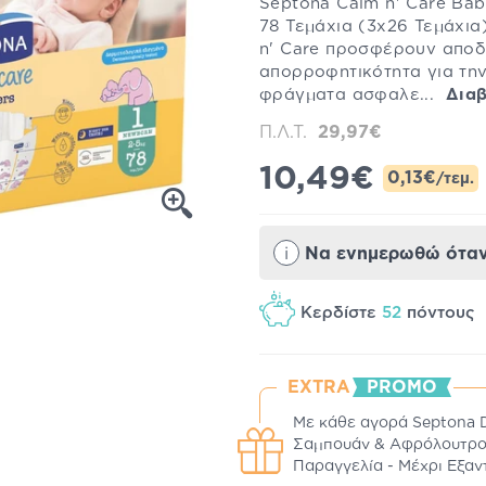
Septona Calm n' Care Bab
78 Τεμάχια (3x26 Τεμάχια
n' Care προσφέρουν αποδ
απορροφητικότητα για τη
φράγματα ασφαλε...
Διαβ
Π.Λ.Τ.
29,97€
10,49€
0,13€
/τεμ.
i
Να ενημερωθώ όταν 
Κερδίστε
52
πόντους
EXTRA
PROMO
Με κάθε αγορά Septona 
Σαμπουάν & Αφρόλουτρο,
Παραγγελία - Μέχρι Εξα