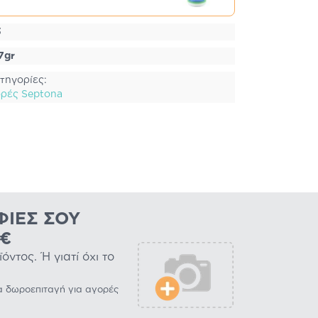
3
7gr
τηγορίες:
ρές Septona
ΦΊΕΣ ΣΟΥ
0€
ντος. Ή γιατί όχι το
α δωροεπιταγή για αγορές