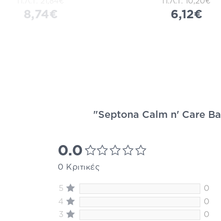
Π.Λ.Τ.
21,84€
Π.Λ.Τ.
10,20€
8,74€
6,12€
"Septona Calm n' Care Ba
0.0
0 Κριτικές
5
0
4
0
3
0