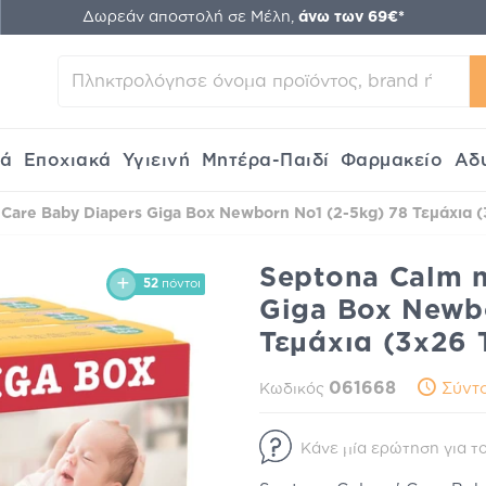
Δωρεάν αποστολή σε Μέλη,
άνω των 69€*
κά
Εποχιακά
Υγιεινή
Μητέρα-Παιδί
Φαρμακείο
Αδ
 Care Baby Diapers Giga Box Newborn No1 (2-5kg) 78 Τεμάχια (
Septona Calm n
52
πόντοι
Giga Box Newbo
Τεμάχια (3x26 
061668
Σύντο
Κωδικός
Κάνε μία ερώτηση για το