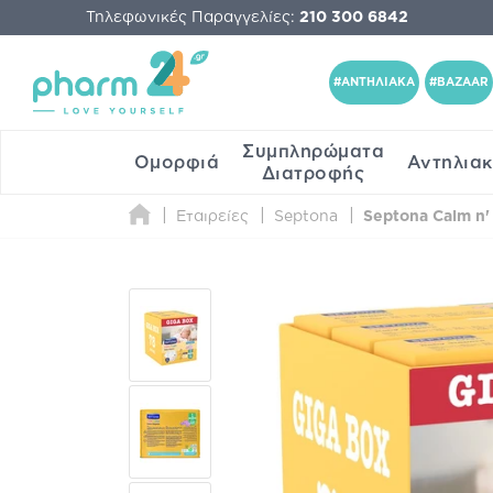
Τηλεφωνικές Παραγγελίες:
210 300 6842
#ΑΝΤΗΛΙΑΚΑ
#BAZAAR
Συμπληρώματα
Ομορφιά
Αντηλια
Διατροφής
Εταιρείες
Septona
Septona Calm n'