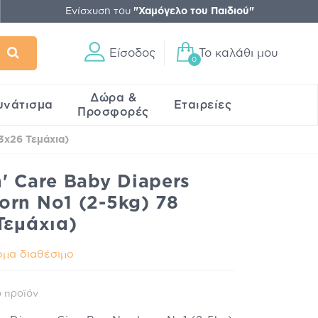
Ενίσχυση του
"Χαμόγελο του Παιδιού"
Είσοδος
Το καλάθι μου
0
Δώρα &
υνάτισμα
Εταιρείες
Προσφορές
3x26 Τεμάχια)
' Care Baby Diapers
rn No1 (2-5kg) 78
Τεμάχια)
μα διαθέσιμο
 προϊόν