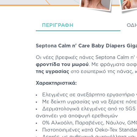
ΠΕΡΙΓΡΑΦΉ
ΟΔΗ
Septona
Calm n' Care Baby Diapers Gig
Οι νέες βρεφικές πάνες Septona Calm n
φροντίδα του μωρού
. Με φράγματα ασφ
της υγρασίας
στο εσωτερικό της πάνας, 
Χαρακτηριστικά:
Ελεγμένες σε ανεξάρτητο εργαστήριο γ
Με δείκτη υγρασίας για να ξέρετε πότ
Δερματολογικά ελεγμένες από το SGS
αναπνέει για αποφυγή ερεθισμών
0% Aλκοόλη, Пαραβένες, Νάυλον, GMO
Πιστοποιημένες κατά Oeko-Tex Standa
Λεπτές, με ανθεκτικά αυτοκόλλητα κ