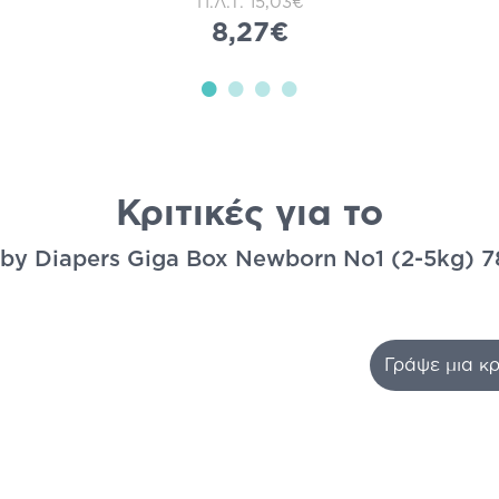
Π.Λ.Τ.
15,03€
8,27€
Κριτικές για το
by Diapers Giga Box Newborn No1 (2-5kg) 7
Γράψε μια κρ