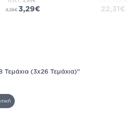
Π.Λ.Τ.
5,99€
Π.Λ.Τ.
71,97€
3,29€
22,31€
4,19€
8 Τεμάχια (3x26 Τεμάχια)"
ιτική