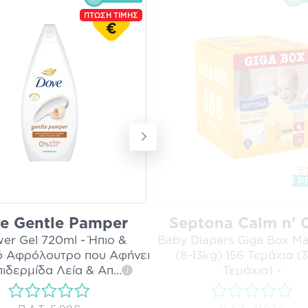
ΠΤΩΣΗ ΤΙΜΗΣ
€
e Gentle Pamper
Septona Calm n' 
er Gel 720ml - Ήπιο &
Baby Diapers Giga Box M
ό Αφρόλουτρο που Αφήνει
(8-13kg) 156 Τεμάχια (
πιδερμίδα Λεία & Απ
...
Τεμάχια) -
i