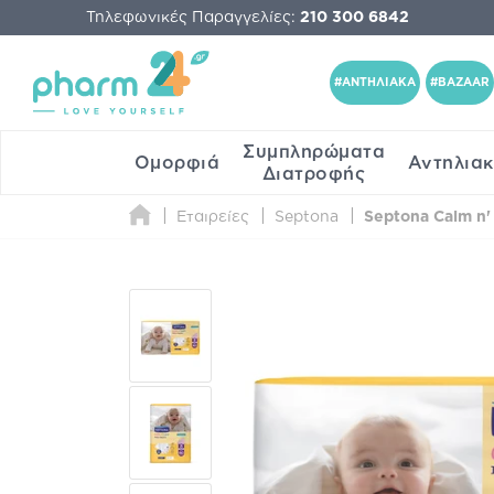
Τηλεφωνικές Παραγγελίες:
210 300 6842
#ΑΝΤΗΛΙΑΚΑ
#BAZAAR
Συμπληρώματα
Ομορφιά
Αντηλια
Διατροφής
Εταιρείες
Septona
Septona Calm n'