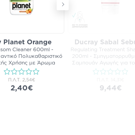
 Planet Orange
Ducray Sabal Se
ssom Cleaner 600ml -
Regulating Treatment S
αντικό Πολυκαθαριστικό
200ml - Σμηγματορρυθμι
κής Χρήσης με Άρωμα
Σαμπουάν Αγωγής για το
Άνθους
...
i
Π.Λ.Τ.
2,54€
Π.Λ.Τ.
14,31€
2,40€
9,44€