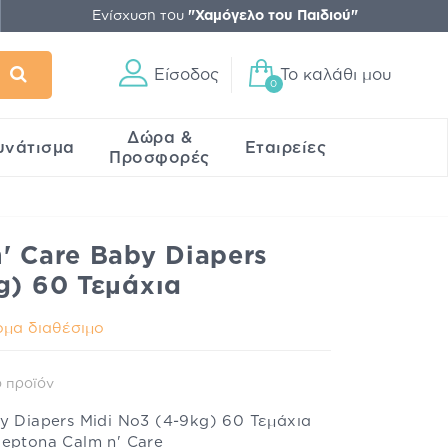
Ενίσχυση του
"Χαμόγελο του Παιδιού"
Είσοδος
Το καλάθι μου
0
Δώρα &
υνάτισμα
Εταιρείες
Προσφορές
' Care Baby Diapers
g) 60 Τεμάχια
μα διαθέσιμο
 προϊόν
y Diapers Midi No3 (4-9kg) 60 Τεμάχια
eptona Calm n' Care