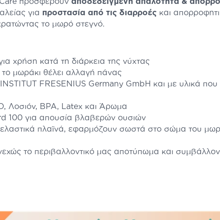
' Care προσφέρουν
αποδεδειγμένη απαλότητα & απορρο
αλείας για
προστασία από τις διαρροές
και απορροφητι
κρατώντας το μωρό στεγνό.
ια χρήση κατά τη διάρκεια της νύχτας
ε το μωράκι θέλει αλλαγή πάνας
 INSTITUT FRESENIUS Germany GmbH και με υλικά που 
, Λοσιόν, BPA, Latex και Άρωμα
rd 100 για απουσία βλαβερών ουσιών
αι ελαστικά πλαϊνά, εφαρμόζουν σωστά στο σώμα του μ
νεχώς το περιβαλλοντικό μας αποτύπωμα και συμβάλλοντ