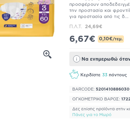
προσφέρουν αποδεδειγμέ
την προστασία και φροντ
για προστασία από τις δ..
Π.Λ.Τ.
24,69€
6,67€
0,10€
/τεμ.
i
Να ενημερωθώ όταν 
Κερδίστε
33
πόντους
BARCODE:
5201410886030
ΟΓΚΟΜΕΤΡΙΚΟ ΒΑΡΟΣ:
172
Δες επίσης προϊόντα στην κ
Πάνες για το Μωρό