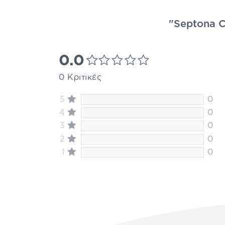
"Septona C
0.0
0 Κριτικές
5
0
4
0
3
0
2
0
1
0