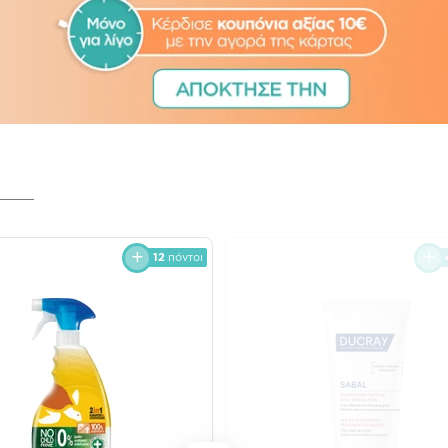
12
πόντοι