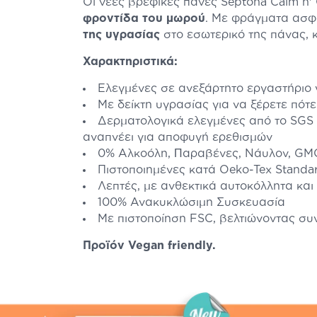
Οι νέες βρεφικές πάνες Septona Calm n
φροντίδα του μωρού
. Με φράγματα ασφ
της υγρασίας
στο εσωτερικό της πάνας, 
Χαρακτηριστικά:
Ελεγμένες σε ανεξάρτητο εργαστήριο γ
Με δείκτη υγρασίας για να ξέρετε πότ
Δερματολογικά ελεγμένες από το SGS
αναπνέει για αποφυγή ερεθισμών
0% Aλκοόλη, Пαραβένες, Νάυλον, GMO
Πιστοποιημένες κατά Oeko-Tex Standa
Λεπτές, με ανθεκτικά αυτοκόλλητα κ
100% Ανακυκλώσιμη Συσκευασία
Με πιστοποίηση FSC, βελτιώνοντας συ
Προϊόν Vegan friendly.