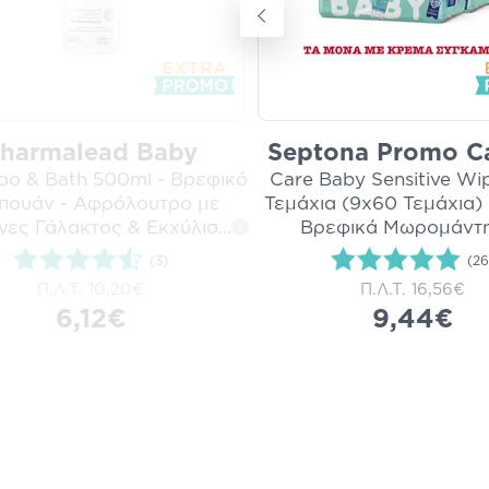
harmalead Baby
Septona Promo Ca
o & Bath 500ml - Βρεφικό
Care Baby Sensitive Wi
πουάν - Αφρόλουτρο με
Τεμάχια (9x60 Τεμάχια)
νες Γάλακτος & Εκχύλισ
...
Βρεφικά Μωρομάντ
i
(3)
(26
Π.Λ.Τ.
10,20€
Π.Λ.Τ.
16,56€
6,12€
9,44€