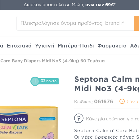
Δωρεάν αποστολή σε Μέλη,
άνω των 69€*
κά
Εποχιακά
Υγιεινή
Μητέρα-Παιδί
Φαρμακείο
Αδ
 Care Baby Diapers Midi No3 (4-9kg) 60 Τεμάχια
Septona Calm n
33
πόντοι
Midi No3 (4-9k
061676
Σύντο
Κωδικός
Κάνε μία ερώτηση για το
Septona Calm n' Care Bab
Οι νέες βρεφικές πάνες S