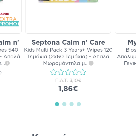
lm n'
Septona Calm n' Care
My
pes 540
Kids Multi Pack 3 Years+ Wipes 120
Blo
 - Απαλά
Τεμάχια (2x60 Τεμάχια) - Απαλά
Απολυμ
η
...
Μωρομάντηλα μ
...
Γενι
i
i
)
Π.Λ.Τ.
3,10€
1,86€