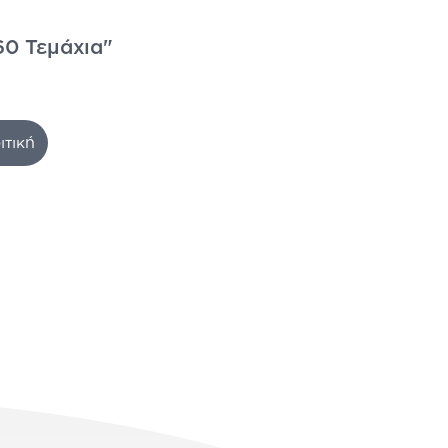
60 Τεμάχια"
ιτική