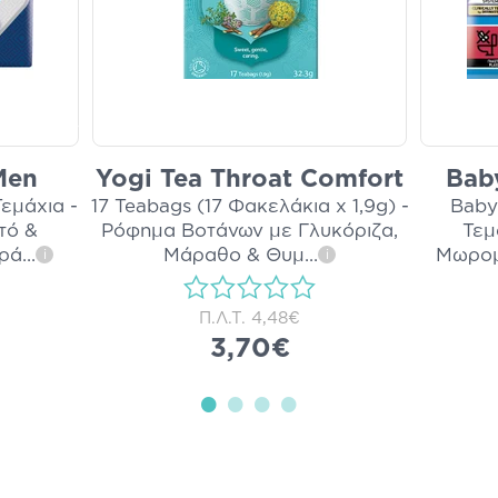
ΡΙΤΙΚΗ ΣΥΣΚΕΥΑΣΙΑ
Men
Yogi Tea Throat Comfort
Bab
εμάχια -
17 Teabags (17 Φακελάκια x 1,9g) -
Baby
τό &
Ρόφημα Βοτάνων με Γλυκόριζα,
Τεμ
κρά
...
Μάραθο & Θυμ
...
Μωρομ
i
i
Π.Λ.Τ.
4,48€
3,70€