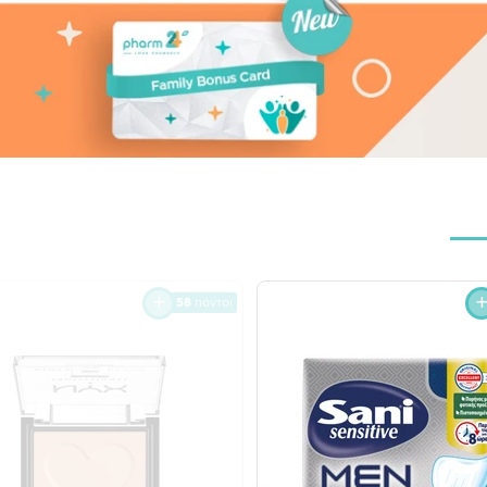
58
πόντοι