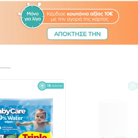
15
πόντοι