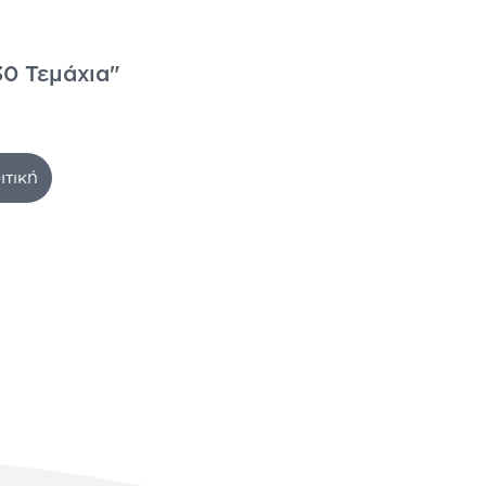
30 Τεμάχια"
ιτική