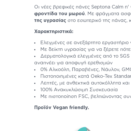
Οι νέες βρεφικές πάνες Septona Calm n
φροντίδα του μωρού
. Με φράγματα ασφ
της υγρασίας
στο εσωτερικό της πάνας, 
Χαρακτηριστικά:
Ελεγμένες σε ανεξάρτητο εργαστήριο γ
Με δείκτη υγρασίας για να ξέρετε πότ
Δερματολογικά ελεγμένες από το SGS
αναπνέει για αποφυγή ερεθισμών
0% Aλκοόλη, Пαραβένες, Νάυλον, GMO
Πιστοποιημένες κατά Oeko-Tex Standa
Λεπτές, με ανθεκτικά αυτοκόλλητα κ
100% Ανακυκλώσιμη Συσκευασία
Με πιστοποίηση FSC, βελτιώνοντας συ
Προϊόν Vegan friendly.