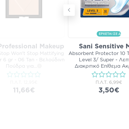
ΕΡΧΕΤΑΙ ΣΕ ΔΙΑΚ
Professional Makeup
Sani Sensitive 
Stop Won't Stop Mattifying
Absorbent Protector 10 Τ
 6 gr - 06 Tan - Βελούδινη
Level 3/ Super - Λεπ
Πούδρα για
...
Διακριτικό Επίθεμα Α
i
Π.Λ.Τ.
12,95€
Π.Λ.Τ.
6,99€
11,66€
3,50€