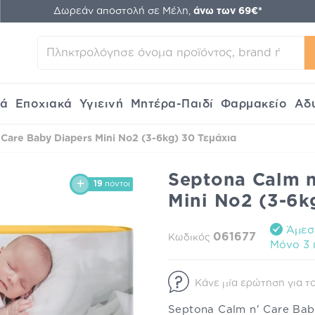
Δωρεάν αποστολή σε Μέλη,
άνω των 69€*
κά
Εποχιακά
Υγιεινή
Μητέρα-Παιδί
Φαρμακείο
Αδ
 Care Baby Diapers Mini No2 (3-6kg) 30 Τεμάχια
Septona Calm n
19
πόντοι
Mini No2 (3-6k
Άμεση
061677
Κωδικός
Mόνο 3 π
Κάνε μία ερώτηση για το
Septona Calm n' Care Bab