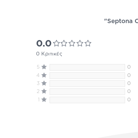
"Septona C
0.0
0 Κριτικές
5
0
4
0
3
0
2
0
1
0