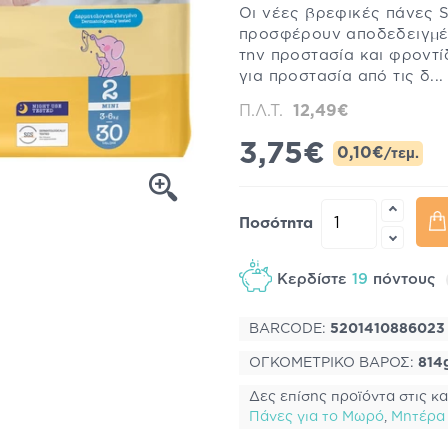
Οι νέες βρεφικές πάνες S
προσφέρουν αποδεδειγμέ
την προστασία και φροντ
για προστασία από τις δ..
Π.Λ.Τ.
12,49€
3,75€
0,10€
/τεμ.
Ποσότητα
Κερδίστε
19
πόντους
BARCODE:
5201410886023
ΟΓΚΟΜΕΤΡΙΚΟ ΒΑΡΟΣ:
814
Δες επίσης προϊόντα στις κα
Πάνες για το Μωρό
,
Μητέρα 