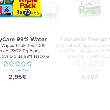
yCare 99% Water
Macrovita Energy 
 Wipes Triple Pack 216
Olive Oil & Ginger Deodora
άχια (3x72 Τεμάχια) -
on 50ml - Αποσμητικό Ro
άντηλα με 99% Νερό &
24ωρης Προστασί
...
Βιο
...
i
Π.Λ.Τ.
4,23€
Π.Λ.Τ.
9,80€
2,96€
5,59€