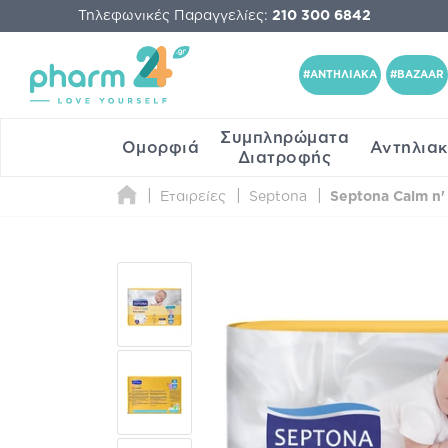
Τηλεφωνικές Παραγγελίες:
210 300 6842
#ΑΝΤΗΛΙΑΚΑ
#BAZAAR
Συμπληρώματα
Ομορφιά
Αντηλια
Διατροφής
Εταιρείες
Septona
Septona Calm n'