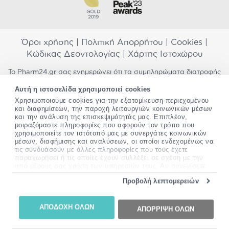
Όροι χρήσης
|
Πολιτική Απορρήτου
|
Cookies
|
Κώδικας Δεοντολογίας
|
Χάρτης Ιστοχώρου
Το Pharm24.gr σας ενημερώνει ότι τα συμπληρώματα διατροφής
δεν αντικαθιστούν μια ισορροπημένη διατροφή και δεν
Αυτή η ιστοσελίδα χρησιμοποιεί cookies
προορίζονται για την πρόληψη, αγωγή ή θεραπεία ανθρώπινης
νόσου. Συμβουλευτείτε τον γιατρό σας εάν είστε έγκυος,
Χρησιμοποιούμε cookies για την εξατομίκευση περιεχομένου
και διαφημίσεων, την παροχή λειτουργιών κοινωνικών μέσων
θηλάζετε, ακολουθείτε παράλληλα φαρμακευτική αγωγή ή
και την ανάλυση της επισκεψιμότητάς μας. Επιπλέον,
αντιμετωπίζετε προβλήματα υγείας πριν χρησιμοποιήσετε
μοιραζόμαστε πληροφορίες που αφορούν τον τρόπο που
οποιοδήποτε συμπλήρωμα διατροφής. Προσπαθούμε διαρκώς να
χρησιμοποιείτε τον ιστότοπό μας με συνεργάτες κοινωνικών
σας παρέχουμε ακριβείς και έγκυρες πληροφορίες. Σε περίπτωση
μέσων, διαφήμισης και αναλύσεων, οι οποίοι ενδεχομένως να
που έχετε κάποια ερώτηση ή παρατήρηση σχετικά με αυτές,
τις συνδυάσουν με άλλες πληροφορίες που τους έχετε
παρακαλώ
επικοινωνήστε μαζί μας
.
παραχωρήσει ή τις οποίες έχουν συλλέξει σε σχέση με την
από μέρους σας χρήση των υπηρεσιών τους. Αν συνεχίσετε
*Ισχύουν όροι & προϋποθέσεις
να χρησιμοποιείτε την ιστοσελίδα μας, συναινείτε στη χρήση
Προβολή λεπτομερειών
των cookies μας.
Copyright
©
2012-2026 - All rights Reserved •
Περισσότερες πληροφορίες σχετικά με τα cookies, μπορείτε
Website by
24lc.gr
να δείτε
εδώ
.
ΑΠΟΔΟΧΗ ΟΛΩΝ
ΑΠΟΡΡΙΨΗ ΟΛΩΝ