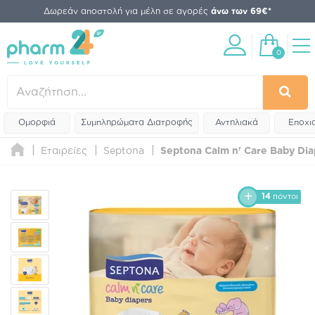
Δωρεάν αποστολή για μέλη σε αγορές
άνω των 69€*
0
Ομορφιά
Συμπληρώματα Διατροφής
Αντηλιακά
Εποχι
Εταιρείες
Septona
Septona Calm n' Care Baby Di
14
πόντοι