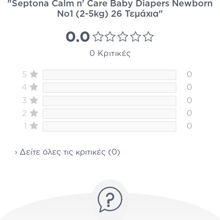
"Septona Calm n' Care Baby Diapers Newborn
No1 (2-5kg) 26 Τεμάχια"
0.0
0 Κριτικές
5
0
4
0
3
0
2
0
1
0
› Δείτε όλες τις κριτικές (0)