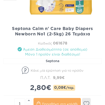
Septona Calm n' Care Baby Diapers
Newborn No1 (2-5kg) 26 Τεμάχια
061678
Κωδικός
Άμεση Διαθεσιμότητα (σε απόθεμα)
Mόνο 1 προϊόν είναι διαθέσιμo!
Septona
Κάνε μία ερώτηση για το προϊόν
Π.Λ.Τ.
9,99€
2,80€
0,08€
/τεμ.
Προσθήκη στο καλάθι