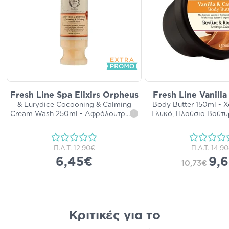
Fresh Line Spa Elixirs Orpheus
Fresh Line Vanill
& Eurydice Cocooning & Calming
Body Butter 150ml - 
Cream Wash 250ml - Αφρόλουτρ
...
Γλυκό, Πλούσιο Βούτ
i
Π.Λ.Τ.
12,90€
Π.Λ.Τ.
14,9
6,45€
9,
10,73€
Κριτικές για το