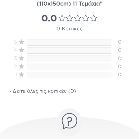
(110x150cm) 11 Τεμάχια"
0.0
0 Κριτικές
5
0
4
0
3
0
2
0
1
0
› Δείτε όλες τις κριτικές (0)