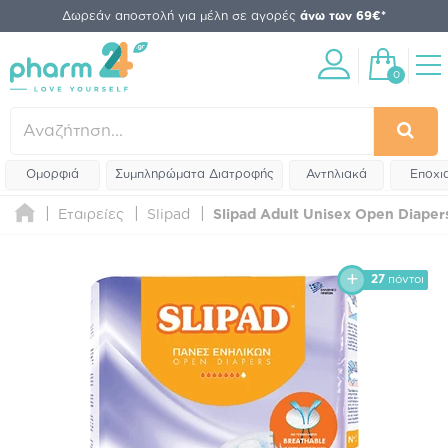
Δωρεάν αποστολή για μέλη σε αγορές
άνω των 69€*
0
Ομορφιά
Συμπληρώματα Διατροφής
Αντηλιακά
Εποχι
Εταιρείες
Slipad
Slipad Adult Unisex Open Diaper
27
πόντοι