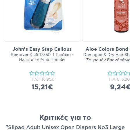
John's Easy Step Callous
Aloe Colors Bond 
Remover Κωδ 17350, 1 Τεμάχιο -
Damaged & Dry Hair S
Ηλεκτρική Λίμα Ποδιών
- Σαμπουάν Επανόρθωσ
Π.Λ.Τ.
16,90€
Π.Λ.Τ.
13,2
15,21€
9,24
Κριτικές για το
"Slipad Adult Unisex Open Diapers No3 Large