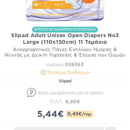
ΕΡΧΕΤΑΙ ΣΕ ΔΙΑΚΡΙΤΙΚΗ ΣΥΣΚΕΥΑΣΙΑ
Slipad Adult Unisex Open Diapers No3
Large (110x150cm) 11 Τεμάχια
Απορροφητικές Πάνες Ενηλίκων Ημέρας &
Νύχτας με Δείκτη Υγρασίας & Έλεγχο των Οσμών
059363
Κωδικός
Σύντομα διαθέσιμο
Slipad
Κάνε μία ερώτηση για το προϊόν
Π.Λ.Τ.
6,80€
5,44€
0,45€
/τεμ.