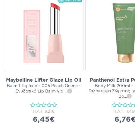
Maybelline Lifter Glaze Lip Oil
Panthenol Extra P
Balm 1 Τεμάχιο - 005 Peach Quenc -
Body Milk 200ml -
Γαλάκτωμα Σώματος μ
Ενυδατικό Lip Balm για
...
i
Βο
...
i
Π.Λ.Τ.
9,21€
Π.Λ.Τ.
11,46
6,45€
6,76