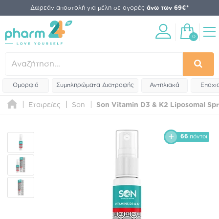
Δωρεάν αποστολή για μέλη σε αγορές
άνω των 69€*
0
Ομορφιά
Συμπληρώματα Διατροφής
Αντηλιακά
Εποχι
Εταιρείες
Son
Son Vitamin D3 & K2 Liposomal Sp
66
πόντοι