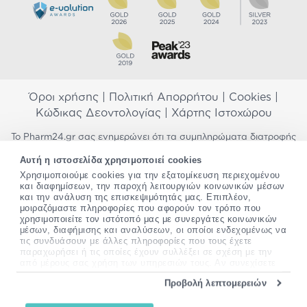
Όροι χρήσης
|
Πολιτική Απορρήτου
|
Cookies
|
Κώδικας Δεοντολογίας
|
Χάρτης Ιστοχώρου
Το Pharm24.gr σας ενημερώνει ότι τα συμπληρώματα διατροφής
δεν αντικαθιστούν μια ισορροπημένη διατροφή και δεν
Αυτή η ιστοσελίδα χρησιμοποιεί cookies
προορίζονται για την πρόληψη, αγωγή ή θεραπεία ανθρώπινης
νόσου. Συμβουλευτείτε τον γιατρό σας εάν είστε έγκυος,
Χρησιμοποιούμε cookies για την εξατομίκευση περιεχομένου
και διαφημίσεων, την παροχή λειτουργιών κοινωνικών μέσων
θηλάζετε, ακολουθείτε παράλληλα φαρμακευτική αγωγή ή
και την ανάλυση της επισκεψιμότητάς μας. Επιπλέον,
αντιμετωπίζετε προβλήματα υγείας πριν χρησιμοποιήσετε
μοιραζόμαστε πληροφορίες που αφορούν τον τρόπο που
οποιοδήποτε συμπλήρωμα διατροφής. Προσπαθούμε διαρκώς να
χρησιμοποιείτε τον ιστότοπό μας με συνεργάτες κοινωνικών
σας παρέχουμε ακριβείς και έγκυρες πληροφορίες. Σε περίπτωση
μέσων, διαφήμισης και αναλύσεων, οι οποίοι ενδεχομένως να
που έχετε κάποια ερώτηση ή παρατήρηση σχετικά με αυτές,
τις συνδυάσουν με άλλες πληροφορίες που τους έχετε
παρακαλώ
επικοινωνήστε μαζί μας
.
παραχωρήσει ή τις οποίες έχουν συλλέξει σε σχέση με την
από μέρους σας χρήση των υπηρεσιών τους. Αν συνεχίσετε
*Ισχύουν όροι & προϋποθέσεις
να χρησιμοποιείτε την ιστοσελίδα μας, συναινείτε στη χρήση
Προβολή λεπτομερειών
των cookies μας.
Copyright
©
2012-2026 - All rights Reserved •
Περισσότερες πληροφορίες σχετικά με τα cookies, μπορείτε
Website by
24lc.gr
να δείτε
εδώ
.