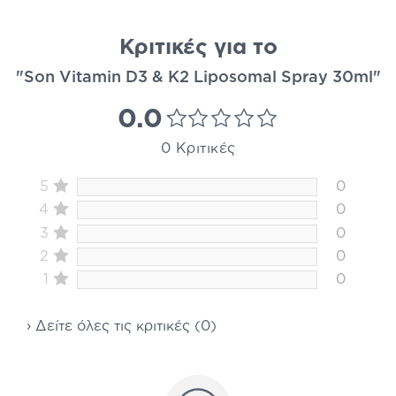
Κριτικές για το
"Son Vitamin D3 & K2 Liposomal Spray 30ml"
0.0
0 Κριτικές
5
0
4
0
3
0
2
0
1
0
› Δείτε όλες τις κριτικές (0)