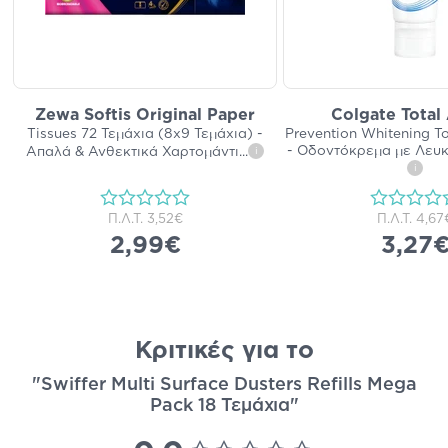
Zewa Softis Original Paper
Colgate Total
Tissues 72 Τεμάχια (8x9 Τεμάχια) -
Prevention Whitening T
- Οδοντόκρεμα με Λευ
Απαλά & Ανθεκτικά Χαρτομάντι
...
i
i
Π.Λ.Τ.
3,52€
Π.Λ.Τ.
4,67
2,99€
3,27
Κριτικές για το
"Swiffer Multi Surface Dusters Refills Mega
Pack 18 Τεμάχια"