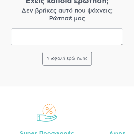
Έχεις κάποια ερώτηση;
Δεν βρήκες αυτό που ψάχνεις;
Ρώτησέ μας
Υποβολή ερώτησης
Super Προσφορές
Δωρεάν