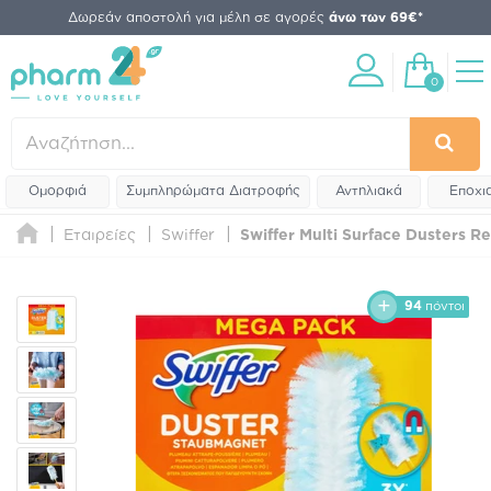
Δωρεάν αποστολή για μέλη σε αγορές
άνω των 69€*
0
Ομορφιά
Συμπληρώματα Διατροφής
Αντηλιακά
Εποχι
Εταιρείες
Swiffer
Swiffer Multi Surface Dusters Re
94
πόντοι