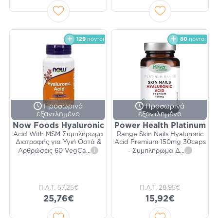
129
πόντοι
80
πόντοι
Προσωρινά
Προσωρινά
εξαντλημένο
εξαντλημένο
Now Foods Hyaluronic
Power Health Platinum
Acid With MSM Συμπλήρωμα
Range Skin Nails Hyaluronic
Διατροφής για Υγιή Οστά &
Acid Premium 150mg 30caps
Αρθρώσεις 60 VegCa
...
i
- Συμπλήρωμα Δ
...
i
Π.Λ.Τ.
57,25€
Π.Λ.Τ.
28,95€
25,76€
15,92€