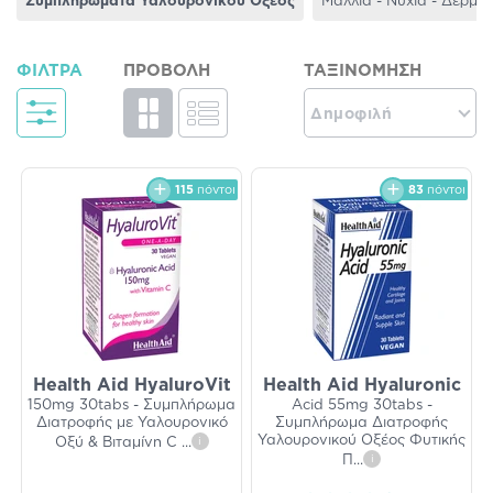
Συμπληρώματα Υαλουρονικού Οξέος
Μαλλιά - Νύχια - Δέρμα
ΦΊΛΤΡΑ
ΠΡΟΒΟΛΉ
ΤΑΞΙΝΌΜΗΣΗ
Δημοφιλή
115
πόντοι
83
πόντοι
Health Aid HyaluroVit
Health Aid Hyaluronic
150mg 30tabs - Συμπλήρωμα
Acid 55mg 30tabs -
Διατροφής με Υαλουρονικό
Συμπλήρωμα Διατροφής
Υαλουρονικού Οξέος Φυτικής
Οξύ & Βιταμίνη C
...
i
Π
...
i