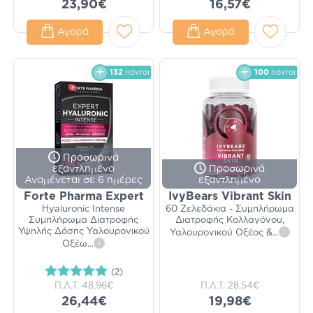
23,90€
16,57€
Αγορά
Αγορά
132
πόντοι
100
πόντοι
Προσωρινά
εξαντλημένο
Προσωρινά
Αναμένεται σε 6 ημέρες
εξαντλημένο
Forte Pharma Expert
IvyBears Vibrant Skin
Hyaluronic Intense
60 Ζελεδάκια - Συμπλήρωμα
Συμπλήρωμα Διατροφής
Διατροφής Κολλαγόνου,
Υψηλής Δόσης Υαλουρονικού
Υαλουρονικού Οξέος &
...
i
Οξέω
...
i
(2)
Π.Λ.Τ.
48,96€
Π.Λ.Τ.
28,54€
26,44€
19,98€