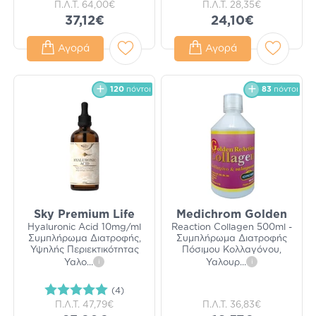
Π.Λ.Τ.
64,00€
Π.Λ.Τ.
28,35€
37,12€
24,10€
Αγορά
Αγορά
120
πόντοι
83
πόντοι
Sky Premium Life
Medichrom Golden
Hyaluronic Acid 10mg/ml
Reaction Collagen 500ml -
Συμπλήρωμα Διατροφής,
Συμπλήρωμα Διατροφής
Υψηλής Περιεκτικότητας
Πόσιμου Κολλαγόνου,
Υαλο
...
i
Υαλουρ
...
i
(4)
Π.Λ.Τ.
47,79€
Π.Λ.Τ.
36,83€