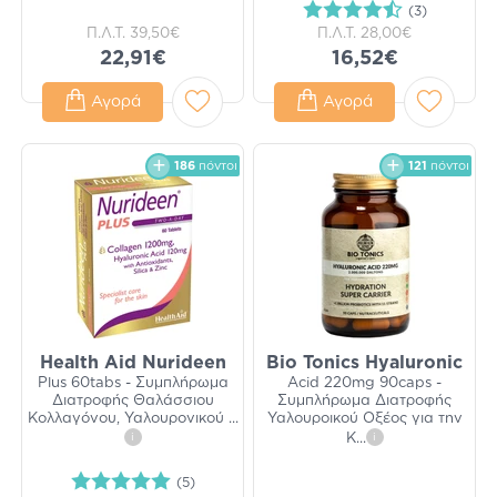
(3)
Π.Λ.Τ.
39,50€
Π.Λ.Τ.
28,00€
22,91€
16,52€
Αγορά
Αγορά
186
πόντοι
121
πόντοι
Health Aid Nurideen
Bio Tonics Hyaluronic
Plus 60tabs - Συμπλήρωμα
Acid 220mg 90caps -
Διατροφής Θαλάσσιου
Συμπλήρωμα Διατροφής
Κολλαγόνου, Υαλουρονικού
...
Υαλουροικού Οξέος για την
i
Κ
...
i
(5)