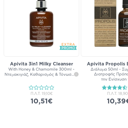
Apivita 3in1 Milky Cleanser
Apivita Propolis
With Honey & Chamomile 300ml -
Διάλυμα 50ml - Σ
Διατροφής Πρόπο
Ντεμακιγιάζ, Καθαρισμός & Τόνωσ
...
i
την Ενίσχυση 
Π.Λ.Τ.
19,10€
Π.Λ.Τ.
18,9
10,51€
10,39