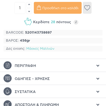
Προσθήκη στο καλάθι
Κερδίστε
28
πόντους
i
BARCODE:
5201143758697
ΒΑΡΟΣ:
456gr
Δες επίσης:
Μάσκες Μαλλιών
ΠΕΡΙΓΡΑΦΉ
ΟΔΗΓΊΕΣ - ΧΡΉΣΗΣ
ΣΥΣΤΑΤΙΚΆ
ΑΠΟΣΤΟΛΉ & ΠΛΗΡΩΜΉ