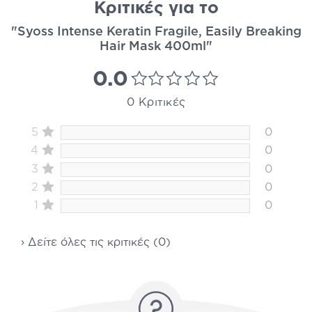
Κριτικές για το
"Syoss Intense Keratin Fragile, Easily Breaking
Hair Mask 400ml"
0.0
0 Κριτικές
5
0
4
0
3
0
2
0
1
0
› Δείτε όλες τις κριτικές (0)