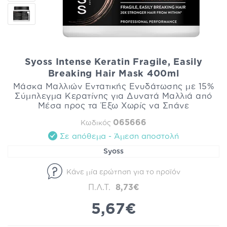
Syoss Intense Keratin Fragile, Easily
Breaking Hair Mask 400ml
Μάσκα Μαλλιών Εντατικής Ενυδάτωσης με 15%
Σύμπλεγμα Κερατίνης για Δυνατά Μαλλιά από
Μέσα προς τα Έξω Χωρίς να Σπάνε
065666
Κωδικός
Σε απόθεμα - Άμεση αποστολή
Syoss
Κάνε μία ερώτηση για το προϊόν
Π.Λ.Τ.
8,73€
5,67€