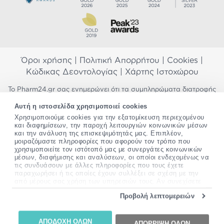
Όροι χρήσης
|
Πολιτική Απορρήτου
|
Cookies
|
Κώδικας Δεοντολογίας
|
Χάρτης Ιστοχώρου
Το Pharm24.gr σας ενημερώνει ότι τα συμπληρώματα διατροφής
δεν αντικαθιστούν μια ισορροπημένη διατροφή και δεν
Αυτή η ιστοσελίδα χρησιμοποιεί cookies
προορίζονται για την πρόληψη, αγωγή ή θεραπεία ανθρώπινης
νόσου. Συμβουλευτείτε τον γιατρό σας εάν είστε έγκυος,
Χρησιμοποιούμε cookies για την εξατομίκευση περιεχομένου
και διαφημίσεων, την παροχή λειτουργιών κοινωνικών μέσων
θηλάζετε, ακολουθείτε παράλληλα φαρμακευτική αγωγή ή
και την ανάλυση της επισκεψιμότητάς μας. Επιπλέον,
αντιμετωπίζετε προβλήματα υγείας πριν χρησιμοποιήσετε
μοιραζόμαστε πληροφορίες που αφορούν τον τρόπο που
οποιοδήποτε συμπλήρωμα διατροφής. Προσπαθούμε διαρκώς να
χρησιμοποιείτε τον ιστότοπό μας με συνεργάτες κοινωνικών
σας παρέχουμε ακριβείς και έγκυρες πληροφορίες. Σε περίπτωση
μέσων, διαφήμισης και αναλύσεων, οι οποίοι ενδεχομένως να
που έχετε κάποια ερώτηση ή παρατήρηση σχετικά με αυτές,
τις συνδυάσουν με άλλες πληροφορίες που τους έχετε
παρακαλώ
επικοινωνήστε μαζί μας
.
παραχωρήσει ή τις οποίες έχουν συλλέξει σε σχέση με την
από μέρους σας χρήση των υπηρεσιών τους. Αν συνεχίσετε
*Ισχύουν όροι & προϋποθέσεις
να χρησιμοποιείτε την ιστοσελίδα μας, συναινείτε στη χρήση
Προβολή λεπτομερειών
των cookies μας.
Copyright
©
2012-2026 - All rights Reserved •
Περισσότερες πληροφορίες σχετικά με τα cookies, μπορείτε
Website by
24lc.gr
να δείτε
εδώ
.
ΑΠΟΔΟΧΗ ΟΛΩΝ
ΑΠΟΡΡΙΨΗ ΟΛΩΝ