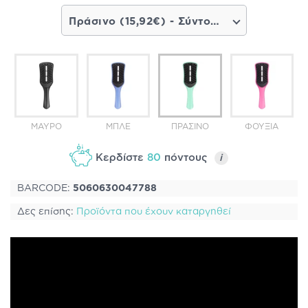
Πράσινο (15,92€) - Σύντομα διαθέσιμο
MΑΎΡΟ
ΜΠΛΕ
ΠΡΆΣΙΝΟ
ΦΟΎΞΙΑ
Κερδίστε
80
πόντους
i
BARCODE:
5060630047788
Δες επίσης:
Προϊόντα που έχουν καταργηθεί