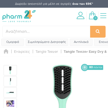
Δωρεάν αποστολή για μέλη σε αγορές
άνω των 69€*
0
Ομορφιά
Συμπληρώματα Διατροφής
Αντηλιακά
Εποχι
Εταιρείες
Tangle Teezer
Tangle Teezer Easy Dry & 
80
πόντοι