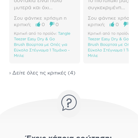
δοντάκια είναι πολύ
το πιστολάκι μαζί με
μυτερά και όχι
συγκεκριμένη
ευχάριστα.
μπλέκονται πολύ εύ
Σου φάνηκε χρήσιμη η
Σου φάνηκε χρήσιμη 
τα μαλλιά μου... Δεν
κριτική;
0
0
κριτική;
0
1
την ξανά επέλεγα...
Κριτική από το προϊόν:
Tangle
Κριτική από το προϊόν:
Tan
Teezer Easy Dry & Go
Teezer Easy Dry & Go
Brush Βούρτσα με Οπές για
Brush Βούρτσα με Οπές γ
Εύκολο Στέγνωμα 1 Τεμάχιο -
Εύκολο Στέγνωμα 1 Τεμάχι
Μπλε
Μπλε
› Δείτε όλες τις κριτικές (4)