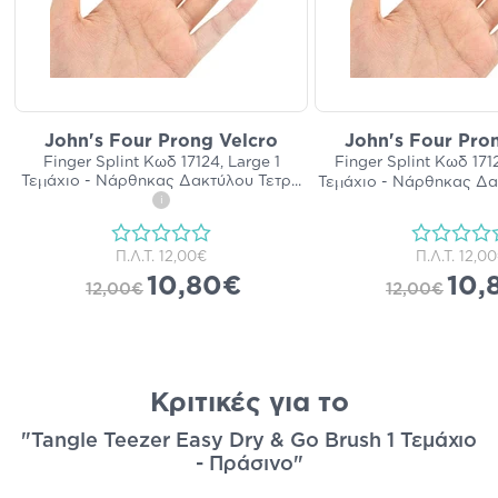
John's Four Prong Velcro
John's Four Pro
Finger Splint Κωδ 17124, Large 1
Finger Splint Κωδ 171
Τεμάχιο - Νάρθηκας Δακτύλου Τετρ
...
Τεμάχιο - Νάρθηκας Δα
i
Π.Λ.Τ.
12,00€
Π.Λ.Τ.
12,0
10,80€
10,
12,00€
12,00€
Κριτικές για το
"Tangle Teezer Easy Dry & Go Brush 1 Τεμάχιο
- Πράσινο"