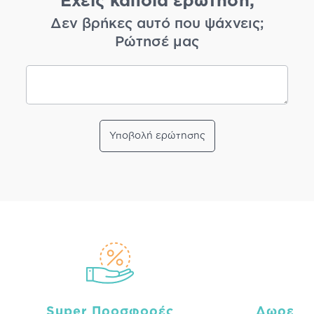
Έχεις κάποια ερώτηση;
Δεν βρήκες αυτό που ψάχνεις;
Ρώτησέ μας
Υποβολή ερώτησης
Super Προσφορές
Δωρεάν