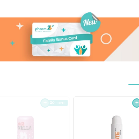
30
πόντοι