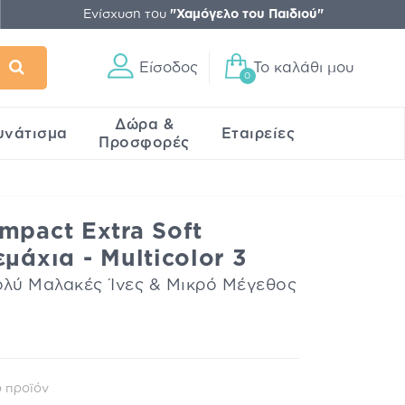
Ενίσχυση του
"Χαμόγελο του Παιδιού"
Είσοδος
Το καλάθι μου
0
Δώρα &
υνάτισμα
Εταιρείες
Προσφορές
mpact Extra Soft
μάχια - Multicolor 3
λύ Μαλακές Ίνες & Μικρό Μέγεθος
 προϊόν