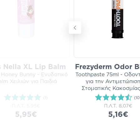
s Nella XL Lip Balm
Frezyderm Odor B
- Honey Bunny - Ενυδατικό
Toothpaste 75ml - Οδο
alm Χειλιών για Παιδιά
για την Αντιμετώπιση
Στοματικής Κακοσμίας
(1)
(10
Π.Λ.Τ.
5,95€
Π.Λ.Τ.
8,07€
5,95€
5,16€