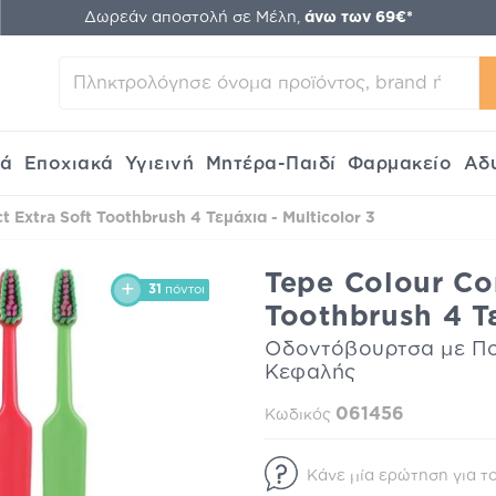
Δωρεάν αποστολή σε Μέλη,
άνω των 69€*
κά
Εποχιακά
Υγιεινή
Μητέρα-Παιδί
Φαρμακείο
Αδ
 Extra Soft Toothbrush 4 Τεμάχια - Multicolor 3
Tepe Colour Co
31
πόντοι
Toothbrush 4 Τε
Οδοντόβουρτσα με Πο
Κεφαλής
061456
Κωδικός
Κάνε μία ερώτηση για το