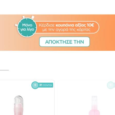
31
πόντοι