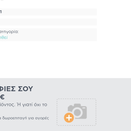
1
ατηγορία:
ηθεί
ΦΊΕΣ ΣΟΥ
0€
ντος. Ή γιατί όχι το
α δωροεπιταγή για αγορές