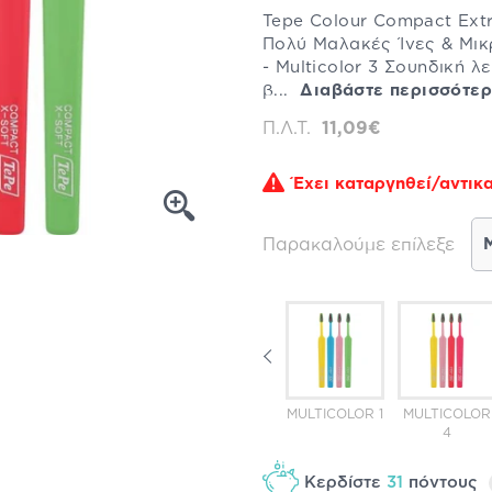
Tepe Colour Compact Ext
Πολύ Μαλακές Ίνες & Μι
- Multicolor 3 Σουηδική λ
β...
Διαβάστε περισσότε
Π.Λ.Τ.
11,09€
Έχει καταργηθεί/αντικα
Παρακαλούμε επίλεξε
COLOR
MULTICOLOR
MULTICOLOR
MULTICOLOR 1
MULTICOLOR
3
5
12
4
Κερδίστε
31
πόντους