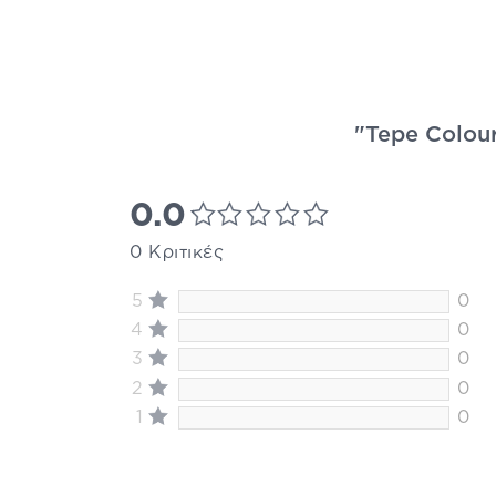
"Tepe Colour
0.0
0 Κριτικές
5
0
4
0
3
0
2
0
1
0