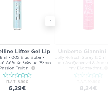
line Lifter Gel Lip
Umberto Giannini 
66ml - 002 Blue Boba -
Jelly Refresh Spray 150ml 
κό Λάδι Χειλιών με Έλαιο
που Αναζωογονεί & Αποκ
Passion Fruit π
...
την Ελαστικότητ
...
i
i
Π.Λ.Τ.
8,99€
Π.Λ.Τ.
10,99€
6,29€
8,24€