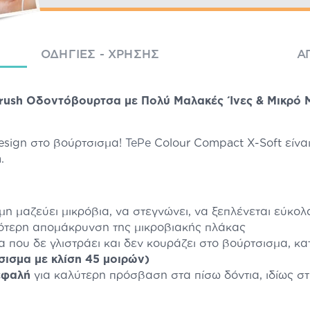
ΟΔΗΓΊΕΣ - ΧΡΉΣΗΣ
Α
rush Οδοντόβουρτσα με Πολύ Μαλακές Ίνες & Μικρό Μ
design στο βούρτσισμα!
TePe
Colour Compact X-Soft είναι
ή
.
 μη μαζεύει μικρόβια, να στεγνώνει, να ξεπλένεται εύκο
ότερη απομάκρυνση της μικροβιακής πλάκας
 που δε γλιστράει και δεν κουράζει στο βούρτσισμα, κατ
σισμα με κλίση 45 μοιρών)
εφαλή
για καλύτερη πρόσβαση στα πίσω δόντια, ιδίως στ