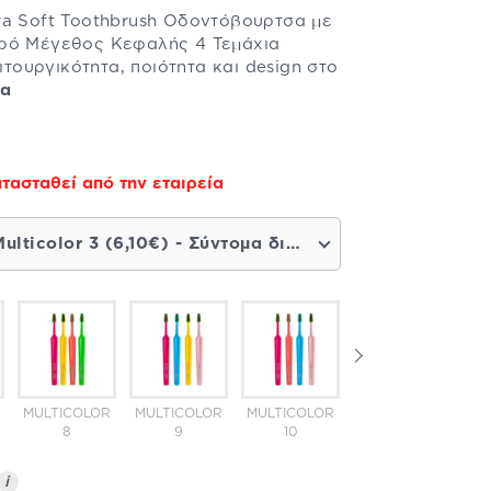
ra Soft Toothbrush Οδοντόβουρτσα με
κρό Μέγεθος Κεφαλής 4 Τεμάχια
ειτουργικότητα, ποιότητα και design στο
ρα
τασταθεί από την εταιρεία
Multicolor 3 (6,10€) - Σύντομα διαθέσιμο
MULTICOLOR
MULTICOLOR
MULTICOLOR
MULTICOLOR
MU
8
9
10
11
i