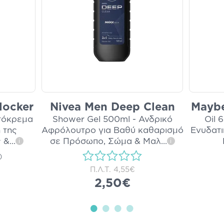
locker
Nivea Men Deep Clean
Maybel
ντόκρεμα
Shower Gel 500ml - Ανδρικό
Oil 
 της
Αφρόλουτρο για Βαθύ καθαρισμό
Ενυδατι
 &
...
σε Πρόσωπο, Σώμα & Μαλ
...
i
i
)
Π.Λ.Τ.
4,55€
2,50€