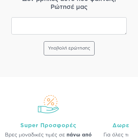
Ρώτησέ μας
Υποβολή ερώτησης
Super Προσφορές
Δωρεάν
Βρες μοναδικές τιμές σε
πάνω από
Για όλες τις 