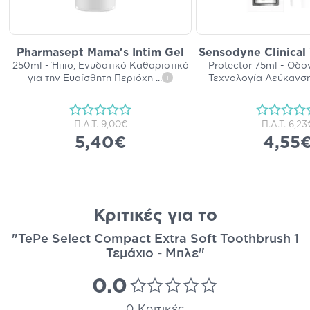
Pharmasept Mama's Intim Gel
Sensodyne Clinical
250ml - Ήπιο, Ενυδατικό Καθαριστικό
Protector 75ml - Οδ
για την Ευαίσθητη Περιόχη
...
Τεχνολογία Λεύκανση
i
Π.Λ.Τ.
9,00€
Π.Λ.Τ.
6,23
5,40€
4,55
Κριτικές για το
"TePe Select Compact Extra Soft Toothbrush 1
Τεμάχιο - Μπλε"
0.0
0 Κριτικές