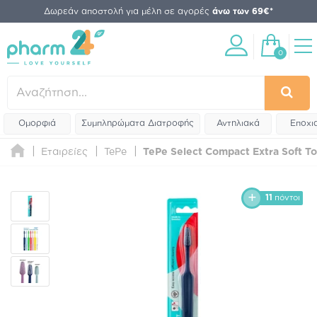
Δωρεάν αποστολή για μέλη σε αγορές
άνω των 69€*
0
Ομορφιά
Συμπληρώματα Διατροφής
Αντηλιακά
Εποχι
Εταιρείες
TePe
TePe Select Compact Extra Soft To
11
πόντοι