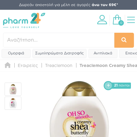
Δωρεάν αποστολή για μέλη σε αγορές
άνω των 69€*
0
Ομορφιά
Συμπληρώματα Διατροφής
Αντηλιακά
Εποχι
Εταιρείες
Treaclemoon
Treaclemoon Creamy Shea 
21
πόντοι