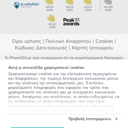
Όροι χρήσης
|
Πολιτική Απορρήτου
|
Cookies
|
Κώδικας Δεοντολογίας
|
Χάρτης Ιστοχώρου
Το Pharm24.gr σας ενημερώνει ότι τα συμπληρώματα διατροφής
δεν αντικαθιστούν μια ισορροπημένη διατροφή και δεν
Αυτή η ιστοσελίδα χρησιμοποιεί cookies
προορίζονται για την πρόληψη, αγωγή ή θεραπεία ανθρώπινης
νόσου. Συμβουλευτείτε τον γιατρό σας εάν είστε έγκυος,
Χρησιμοποιούμε cookies για την εξατομίκευση περιεχομένου
και διαφημίσεων, την παροχή λειτουργιών κοινωνικών μέσων
θηλάζετε, ακολουθείτε παράλληλα φαρμακευτική αγωγή ή
και την ανάλυση της επισκεψιμότητάς μας. Επιπλέον,
αντιμετωπίζετε προβλήματα υγείας πριν χρησιμοποιήσετε
μοιραζόμαστε πληροφορίες που αφορούν τον τρόπο που
οποιοδήποτε συμπλήρωμα διατροφής. Προσπαθούμε διαρκώς να
χρησιμοποιείτε τον ιστότοπό μας με συνεργάτες κοινωνικών
σας παρέχουμε ακριβείς και έγκυρες πληροφορίες. Σε περίπτωση
μέσων, διαφήμισης και αναλύσεων, οι οποίοι ενδεχομένως να
που έχετε κάποια ερώτηση ή παρατήρηση σχετικά με αυτές,
τις συνδυάσουν με άλλες πληροφορίες που τους έχετε
παρακαλώ
επικοινωνήστε μαζί μας
.
παραχωρήσει ή τις οποίες έχουν συλλέξει σε σχέση με την
από μέρους σας χρήση των υπηρεσιών τους. Αν συνεχίσετε
*Ισχύουν όροι & προϋποθέσεις
να χρησιμοποιείτε την ιστοσελίδα μας, συναινείτε στη χρήση
Προβολή λεπτομερειών
των cookies μας.
Copyright
©
2012-2026 - All rights Reserved •
Περισσότερες πληροφορίες σχετικά με τα cookies, μπορείτε
Website by
24lc.gr