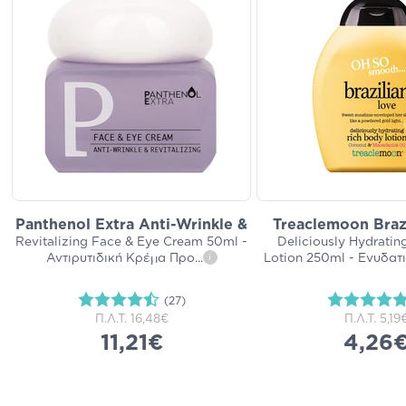
Panthenol Extra Anti-Wrinkle &
Treaclemoon Braz
Revitalizing Face & Eye Cream 50ml -
Deliciously Hydratin
Αντιρυτιδική Κρέμα Προ
...
Lotion 250ml - Ενυδατ
i
(27)
Π.Λ.Τ.
16,48€
Π.Λ.Τ.
5,19
11,21€
4,26