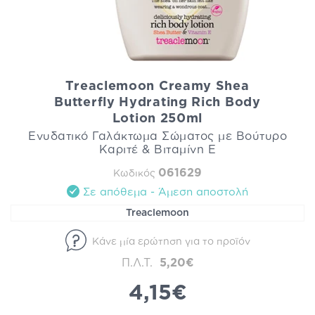
Treaclemoon Creamy Shea
Butterfly Hydrating Rich Body
Lotion 250ml
Ενυδατικό Γαλάκτωμα Σώματος με Βούτυρο
Καριτέ & Βιταμίνη Ε
061629
Κωδικός
Σε απόθεμα - Άμεση αποστολή
Treaclemoon
Κάνε μία ερώτηση για το προϊόν
Π.Λ.Τ.
5,20€
4,15€