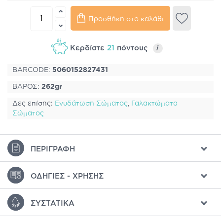
Προσθήκη στο καλάθι
Κερδίστε
21
πόντους
i
BARCODE:
5060152827431
ΒΑΡΟΣ:
262gr
Δες επίσης:
Ενυδάτωση Σώματος
,
Γαλακτώματα
Σώματος
ΠΕΡΙΓΡΑΦΉ
ΟΔΗΓΊΕΣ - ΧΡΉΣΗΣ
ΣΥΣΤΑΤΙΚΆ