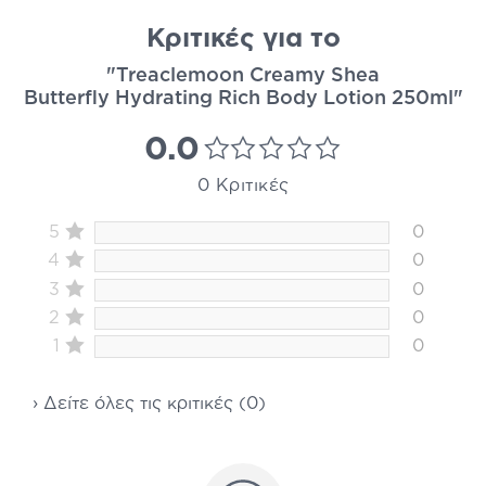
Κριτικές για το
"Treaclemoon Creamy Shea
Butterfly Hydrating Rich Body Lotion 250ml"
0.0
0 Κριτικές
5
0
4
0
3
0
2
0
1
0
› Δείτε όλες τις κριτικές (0)