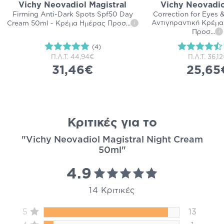
Vichy Neovadiol Magistral
Vichy Neovadio
Firming Anti-Dark Spots Spf50 Day
Correction for Eyes &
Αντιγηραντική Κρέμ
Cream 50ml - Κρέμα Ημέρας Προσ
...
i
Προσ
...
i
(4)
Π.Λ.Τ.
44,94€
Π.Λ.Τ.
36,12
31,46€
25,65
Κριτικές για το
"Vichy Neovadiol Magistral Night Cream​​​​​​​
50ml"
4.9
14 Κριτικές
5
13