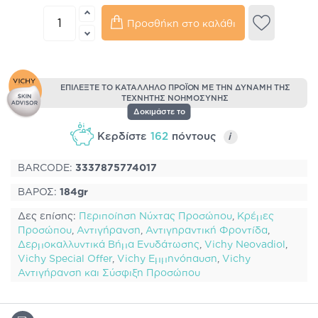
Προσθήκη στο καλάθι
ΕΠΙΛΕΞΤΕ ΤΟ ΚΑΤΑΛΛΗΛΟ ΠΡΟΪΟΝ ΜΕ ΤΗΝ ΔΥΝΑΜΗ ΤΗΣ
ΤΕΧΝΗΤΗΣ ΝΟΗΜΟΣΥΝΗΣ
Δοκιμάστε το
Κερδίστε
162
πόντους
i
BARCODE:
3337875774017
ΒΑΡΟΣ:
184gr
Δες επίσης:
Περιποίηση Νύχτας Προσώπου
,
Κρέμες
Προσώπου
,
Αντιγήρανση
,
Αντιγηραντική Φροντίδα
,
Δερμοκαλλυντικά Βήμα Ενυδάτωσης
,
Vichy Neovadiol
,
Vichy Special Offer
,
Vichy Εμμηνόπαυση
,
Vichy
Αντιγήρανση και Σύσφιξη Προσώπου