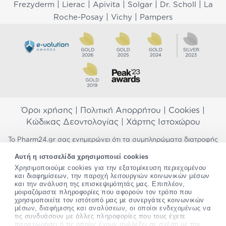
|
|
|
|
|
Frezyderm
Lierac
Apivita
Solgar
Dr. Scholl
La
|
|
Roche-Posay
Vichy
Pampers
Όροι χρήσης
|
Πολιτική Απορρήτου
|
Cookies
|
Κώδικας Δεοντολογίας
|
Χάρτης Ιστοχώρου
Το Pharm24.gr σας ενημερώνει ότι τα συμπληρώματα διατροφής
δεν αντικαθιστούν μια ισορροπημένη διατροφή και δεν
Αυτή η ιστοσελίδα χρησιμοποιεί cookies
προορίζονται για την πρόληψη, αγωγή ή θεραπεία ανθρώπινης
Χρησιμοποιούμε cookies για την εξατομίκευση περιεχομένου
νόσου. Συμβουλευτείτε τον γιατρό σας εάν είστε έγκυος,
και διαφημίσεων, την παροχή λειτουργιών κοινωνικών μέσων
θηλάζετε, ακολουθείτε παράλληλα φαρμακευτική αγωγή ή
και την ανάλυση της επισκεψιμότητάς μας. Επιπλέον,
αντιμετωπίζετε προβλήματα υγείας πριν χρησιμοποιήσετε
μοιραζόμαστε πληροφορίες που αφορούν τον τρόπο που
οποιοδήποτε συμπλήρωμα διατροφής. Προσπαθούμε διαρκώς να
χρησιμοποιείτε τον ιστότοπό μας με συνεργάτες κοινωνικών
σας παρέχουμε ακριβείς και έγκυρες πληροφορίες. Σε περίπτωση
μέσων, διαφήμισης και αναλύσεων, οι οποίοι ενδεχομένως να
που έχετε κάποια ερώτηση ή παρατήρηση σχετικά με αυτές,
τις συνδυάσουν με άλλες πληροφορίες που τους έχετε
παρακαλώ
επικοινωνήστε μαζί μας
.
παραχωρήσει ή τις οποίες έχουν συλλέξει σε σχέση με την