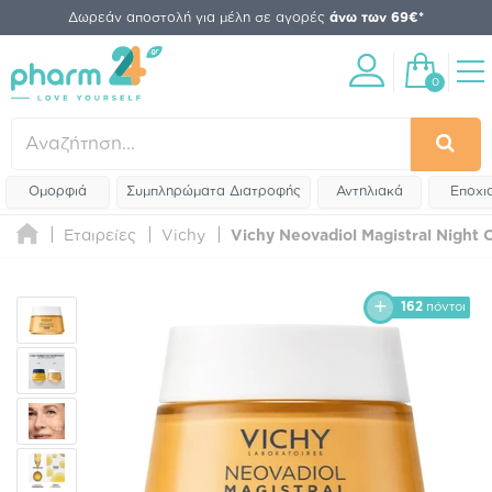
Δωρεάν αποστολή για μέλη σε αγορές
άνω των 69€*
0
Ομορφιά
Συμπληρώματα Διατροφής
Αντηλιακά
Εποχι
Εταιρείες
Vichy
Vichy Neovadiol Magistral Night Crea
162
πόντοι