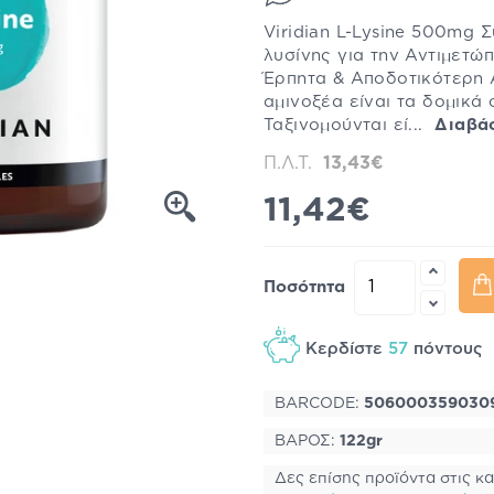
Viridian L-Lysine 500mg
λυσίνης για την Αντιμετ
Έρπητα & Αποδοτικότερη
αμινοξέα είναι τα δομικά
Ταξινομούνται εί...
Διαβά
Π.Λ.Τ.
13,43€
11,42€
Ποσότητα
Κερδίστε
57
πόντους
BARCODE:
506000359030
ΒΑΡΟΣ:
122gr
Δες επίσης προϊόντα στις κα