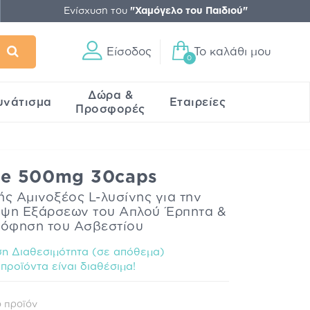
Ενίσχυση του
"Χαμόγελο του Παιδιού"
Είσοδος
Το καλάθι μου
0
Δώρα &
υνάτισμα
Εταιρείες
Προσφορές
ine 500mg 30caps
 Αμινοξέος L-λυσίνης για την
ηψη Εξάρσεων του Απλού Έρπητα &
όφηση του Ασβεστίου
η Διαθεσιμότητα (σε απόθεμα)
προϊόντα είναι διαθέσιμα!
 προϊόν