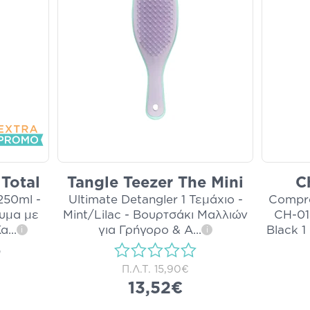
 Total
Tangle Teezer The Mini
C
250ml -
Ultimate Detangler 1 Τεμάχιο -
Compre
υμα με
Mint/Lilac - Βουρτσάκι Μαλλιών
CH-01
Κα
...
για Γρήγορο & Α
...
Black 1
i
i
)
Π.Λ.Τ.
15,90€
13,52€