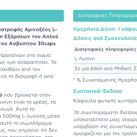
Διατροφικές Πληροφορί
Ημερήσια Δόση
: 1 κάψο
ατροφής Αμινοξέος L-
ψη Εξάρσεων του Απλού
Δόσεις ανά Συσκευασία
του Ασβεστίου 30caps
Διατροφικές πληροφορίες
ν πρωτεϊνών στο σώμα.
L-Λυσίνη
 ως «μη απαραίτητα». Τα
Σε μια βάση από Μηδική, 
ραχθούν από τον
από τη διατροφή ή από
* % Συνιστώμενης Ημερή
Συστατικά-Έκδοχα
ύ
που βρίσκεται στον
Κάψουλα φυτικής κυτταρί
σίνη είναι το κρέας, τα
 αυγά. Αυτό το
Τα συμπληρώματα διατροφ
η 500mg L-λυσίνης μέσα
υποκατάστατο μίας ισορρο
 αυτό το συμπλήρωμα
υπέρβαση της συνιστώμεν
ς, που σημαίνει ότι δεν
προορίζεται για την πρόλ