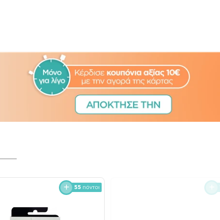
55
πόντοι