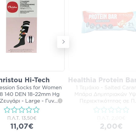
hristou Hi-Tech
Healthia Protein Ba
ssion Socks for Women
1 Τεμάχιο - Salted Cara
8 140 DEN 18-22mm Hg
Μπάρα Δημητριακών Υψ
 Ζευγάρι - Large - Γυν
...
Περιεκτικότητας σε Π
.
i
Π.Λ.Τ.
13,50€
Π.Λ.Τ.
2,00€
11,07€
2,00€