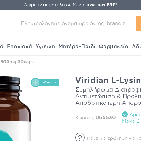
Δωρεάν αποστολή σε Μέλη,
άνω των 69€*
κά
Εποχιακά
Υγιεινή
Μητέρα-Παιδί
Φαρμακείο
Αδ
ne 500mg 30caps
Viridian L-Lys
57
πόντοι
Συμπλήρωμα Διατροφής
Αντιμετώπιση & Πρόλ
Αποδοτικότερη Απορρ
Άμεσ
065530
Κωδικός
Mόνο 2 
Κάνε μία ερώτηση για το