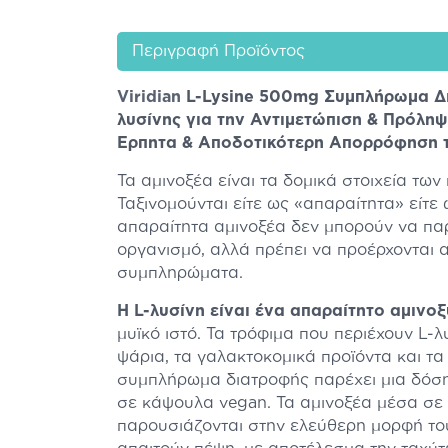
Περιγραφή Προϊόντος
Viridian
L-Lysine 500mg Συμπλήρωμα Δι
λυσίνης για την Αντιμετώπιση & Πρόλη
Έρπητα & Αποδοτικότερη Απορρόφηση 
Τα αμινοξέα είναι τα δομικά στοιχεία τω
Ταξινομούνται είτε ως «απαραίτητα» είτε
απαραίτητα αμινοξέα δεν μπορούν να πα
οργανισμό, αλλά πρέπει να προέρχονται 
συμπληρώματα.
Η L-λυσίνη είναι ένα απαραίτητο αμινοξ
μυϊκό ιστό. Τα τρόφιμα που περιέχουν L-λυ
ψάρια, τα γαλακτοκομικά προϊόντα και τα
συμπλήρωμα διατροφής παρέχει μια δόσ
σε κάψουλα vegan. Τα αμινοξέα μέσα σε
παρουσιάζονται στην ελεύθερη μορφή του