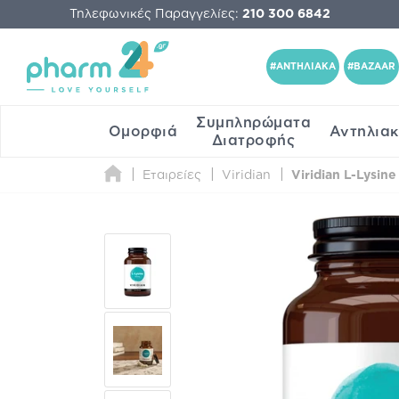
Τηλεφωνικές Παραγγελίες:
210 300 6842
#ΑΝΤΗΛΙΑΚΑ
#BAZAAR
Συμπληρώματα
Ομορφιά
Αντηλια
Διατροφής
Εταιρείες
Viridian
Viridian L-Lysi