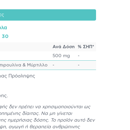
ες
υλα
: 30
Ανά Δόση
% ΣΗΠ*
500 mg
-
Σπιρουλίνα & Μύρτιλλο
-
-
σιας Πρόσληψης
νης.
ής δεν πρέπει να χρησιμοποιούνται ως
πημένης δίαιτας. Να μη γίνεται
ης ημερήσιας δόσης. Το προϊόν αυτό δεν
ηψη, αγωγή ή θεραπεία ανθρώπινης