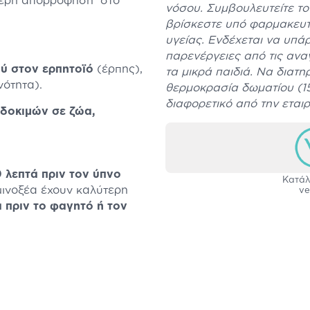
ύτερη απορρόφηση στο
νόσου. Συμβουλευτείτε το 
βρίσκεστε υπό φαρμακευτ
υγείας. Ενδέχεται να υπά
παρενέργειες από τις αν
ύ στον ερπητοϊό
(έρπης),
τα μικρά παιδιά. Να διατη
νότητα).
θερμοκρασία δωματίου (15-
διαφορετικό από την εται
 δοκιμών σε ζώα,
 λεπτά πριν τον ύπνο
Κατάλ
μινοξέα έχουν καλύτερη
ve
 πριν το φαγητό ή τον