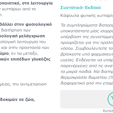
ποιητικό, στη λειτουργία
Συστατικά-Έκδοχα
ν κυττάρων από το
η.
Κάψουλα φυτικής κυτταρί
βάλλει στον φυσιολογικό
Τα συμπληρώματα διατροφ
η διατήρηση των
υποκατάστατο μίας ισορρο
ιολογική μελάγχρωση
υπέρβαση της συνιστώμεν
ιολογική λειτουργία του
προορίζεται για την πρόλ
 και στην προστασία των
νόσου. Συμβουλευτείτε το 
ώμιο
, εν τω μεταξύ,
βρίσκεστε υπό φαρμακευτ
ικών επιπέδων γλυκόζης
υγείας. Ενδέχεται να υπά
παρενέργειες από τις αν
τα μικρά παιδιά. Να διατη
θερμοκρασία δωματίου (15-
διαφορετικό από την εται
ειας, την αντιμετώπιση
 δοκιμών σε ζώα,
Κατάλ