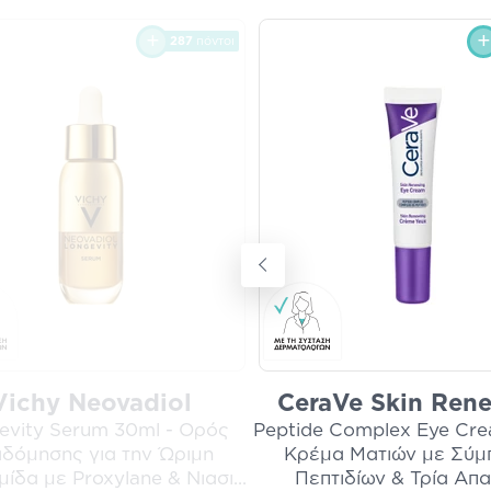
287
πόντοι
Vichy Neovadiol
CeraVe Skin Ren
evity Serum 30ml - Ορός
Peptide Complex Eye Cre
δόμησης για την Ώριμη
Κρέμα Ματιών με Σύμ
μίδα με Proxylane & Νιασι
...
Πεπτιδίων & Τρία Απ