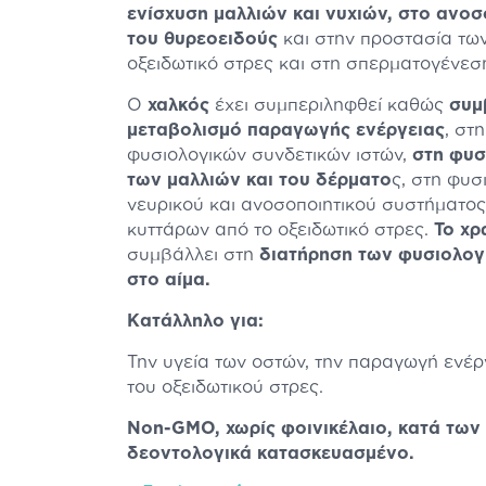
ενίσχυση μαλλιών και νυχιών, στο ανοσο
του θυρεοειδούς
και στην προστασία τω
οξειδωτικό στρες και στη σπερματογένεσ
Ο
χαλκός
έχει συμπεριληφθεί καθώς
συμ
μεταβολισμό παραγωγής ενέργειας
, στ
φυσιολογικών συνδετικών ιστών,
στη φυσ
των μαλλιών και του δέρματο
ς, στη φυσ
νευρικού και ανοσοποιητικού συστήματος
κυττάρων από το οξειδωτικό στρες.
Το χρ
συμβάλλει στη
διατήρηση των φυσιολογ
στο αίμα.
Κατάλληλο για:
Την υγεία των οστών, την παραγωγή ενέργ
του οξειδωτικού στρες.
Non-GMO, χωρίς φοινικέλαιο, κατά των
δεοντολογικά κατασκευασμένο.