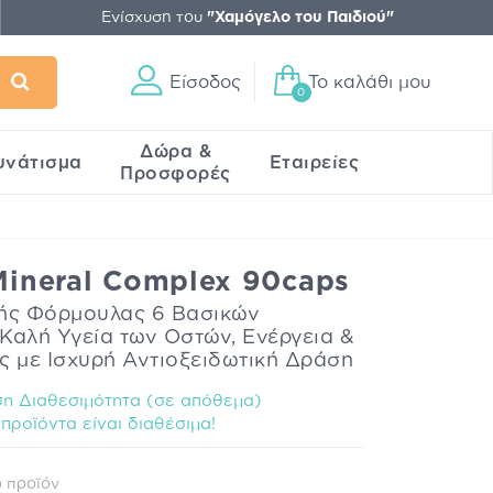
Ενίσχυση του
"Χαμόγελο του Παιδιού"
Είσοδος
Το καλάθι μου
0
Δώρα &
υνάτισμα
Εταιρείες
Προσφορές
 Mineral Complex 90caps
ής Φόρμουλας 6 Βασικών
 Καλή Υγεία των Οστών, Ενέργεια &
ς με Ισχυρή Αντιοξειδωτική Δράση
η Διαθεσιμότητα (σε απόθεμα)
προϊόντα είναι διαθέσιμα!
 προϊόν