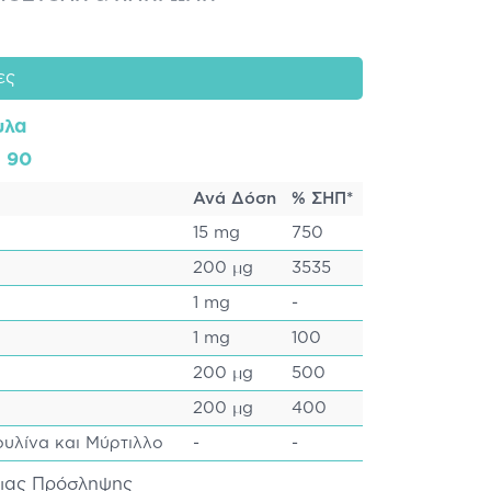
ες
υλα
: 90
Ανά Δόση
% ΣΗΠ*
15 mg
750
200 μg
3535
1 mg
-
1 mg
100
200 μg
500
200 μg
400
ουλίνα και Μύρτιλλο
-
-
σιας Πρόσληψης