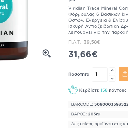
Viridian Trace Mineral 
Φόρμουλας 6 Βασικών Ιχν
Οστών, Ενέργεια & Ενίσχ
Ισχυρή Αντιοξειδωτική Δ
λειτουργεί για την παροχή
Π.Λ.Τ.
39,58€
31,66€
Ποσότητα
Κερδίστε
158
πόντου
BARCODE:
506000359352
ΒΑΡΟΣ:
205gr
Δες επίσης προϊόντα στις κα