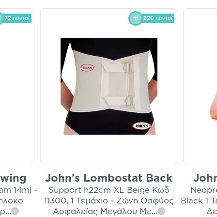
72
πόντοι
220
πόντοι
ewing
John's Lombostat Back
John
am 14ml -
Support h22cm XL Beige Κωδ
Neopr
πλοκο
11300, 1 Τεμάχιο - Ζώνη Οσφύος
Black 1 
αρ
...
Ασφαλείας Μεγάλου Με
...
Δε
i
i