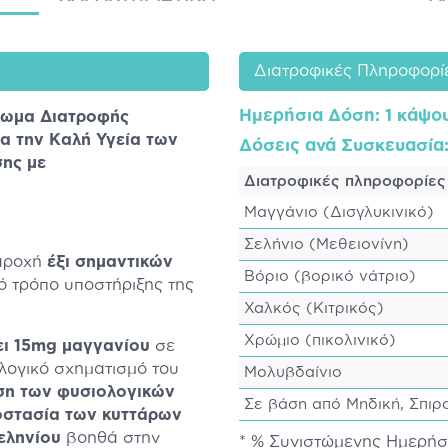
Διατροφικές Πληροφορί
Ημερήσια Δόση
: 1 κάψο
ρωμα Διατροφής
α την Καλή Υγεία των
Δόσεις ανά Συσκευασία
σης με
Διατροφικές πληροφορίες
Μαγγάνιο (Δισγλυκινικό)
Σελήνιο (Μεθειονίνη)
παροχή
έξι σημαντικών
Βόριο (βορικό νάτριο)
κό τρόπο υποστήριξης της
Χαλκός (Κιτρικός)
Χρώμιο (πικολινικό)
ει 15mg μαγγανίου
σε
λογικό σχηματισμό του
Μολυβδαίνιο
ση των φυσιολογικών
Σε βάση από Μηδική, Σπιρ
οστασία των κυττάρων
εληνίου
βοηθά στην
* % Συνιστώμενης Ημερή