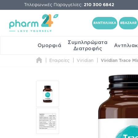
Τηλεφωνικές Παραγγελίες:
210 300 6842
#ΑΝΤΗΛΙΑΚΑ
#BAZAAR
Συμπληρώματα
Ομορφιά
Αντηλια
Διατροφής
Εταιρείες
Viridian
Viridian Trace M