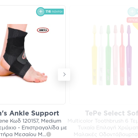
116
πόντοι
ΠΤΩΣ
's Ankle Support
TePe Select Sof
ene Κωδ 120157, Medium
Multicolor Toothbrush 6 Τε
Τεμάχιο - Επιστραγαλίδα με
Τυχαία Επιλογή Χρώματ
τήρα Μεσαίου Μ
...
Μαλακές Οδοντόβουρτσ
i