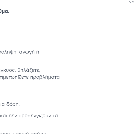
ve
ύμα.
πρόληψη, αγωγή ή
έγκυος, θηλάζετε,
τιμετωπίζετε προβλήματα
ια δόση.
και δεν προσεγγίζουν τα
ρος, μακριά από το