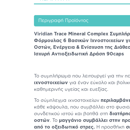
Περιγραφή Προϊόντος
Viridian
Trace Mineral Complex Συμπλή
Φόρμουλας 6 Βασικών Ιχνοστοιχείων γι
Οστών, Ενέργεια & Ενίσχυση της Διάθε
Ισχυρή Αντιοξειδωτική Δράση 90caps
Το συμπλήρωμα που λειτουργεί για την 
ιχνοστοιχείων
για έναν εύκολο και βολι
καθημερινής υγείας και ευεξίας.
Το σύμπλεγμα ιχνοστοιχείων
περιλαμβάν
κάθε κάψουλα, που συμβάλλει στο φυσιο
συνδετικού ιστού και βοηθά στη
διατήρη
οστών
. Το
μαγγάνιο συμβάλλει στην πρ
από το οξειδωτικό στρες.
Η προσθήκη
σ