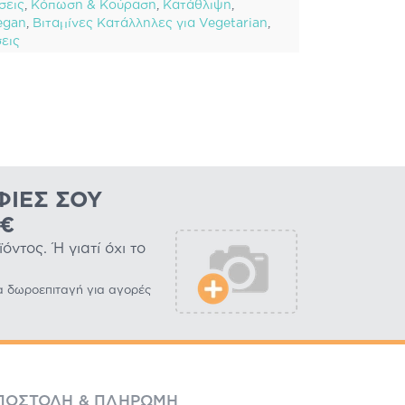
σεις
,
Κόπωση & Κούραση
,
Κατάθλιψη
,
egan
,
Βιταμίνες Κατάλληλες για Vegetarian
,
εις
ΦΊΕΣ ΣΟΥ
0€
ντος. Ή γιατί όχι το
α δωροεπιταγή για αγορές
ΠΟΣΤΟΛΉ & ΠΛΗΡΩΜΉ