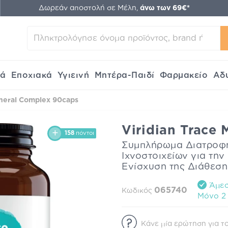
Δωρεάν αποστολή σε Μέλη,
άνω των 69€*
κά
Εποχιακά
Υγιεινή
Μητέρα-Παιδί
Φαρμακείο
Αδ
ineral Complex 90caps
Viridian Trace
158
πόντοι
Συμπλήρωμα Διατροφ
Ιχνοστοιχείων για την
Ενίσχυση της Διάθεση
Άμεσ
065740
Κωδικός
Mόνο 2 
Κάνε μία ερώτηση για το