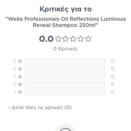
Κριτικές για το
"Wella Professionals Oil Reflections Luminous
Reveal Shampoo 250ml"
0.0
0 Κριτικές
5
0
4
0
3
0
2
0
1
0
› Δείτε όλες τις κριτικές (0)