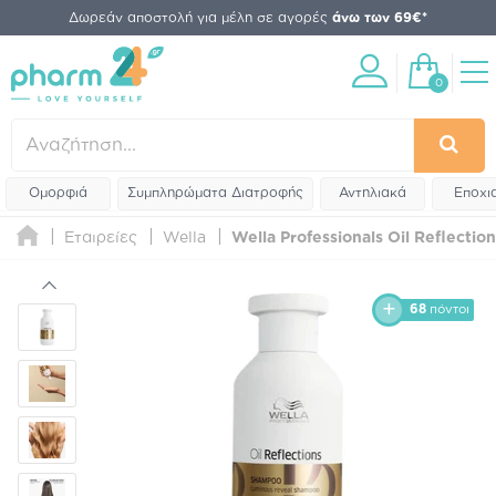
Δωρεάν αποστολή για μέλη σε αγορές
άνω των 69€*
0
Ομορφιά
Συμπληρώματα Διατροφής
Αντηλιακά
Εποχι
Εταιρείες
Wella
Wella Professionals Oil Reflect
68
πόντοι