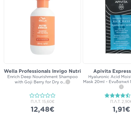
Wella Professionals Invigo Nutri
Apivita Expres
Enrich Deep Nourishment Shampoo
Hyaluronic Acid Moist
Mask 20ml - Ενυδατική
with Goji Berry for Dry o
...
i
i
Π.Λ.Τ.
15,60€
Π.Λ.Τ.
2,90
12,48€
1,91€