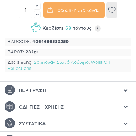
Προσθήκη στο καλάθι
Κερδίστε
68
πόντους
i
BARCODE:
4064666583259
ΒΑΡΟΣ:
282gr
Δες επίσης:
Σαμπουάν Συχνό Λούσιμο
,
Wella Oil
Reflections
ΠΕΡΙΓΡΑΦΉ
ΟΔΗΓΊΕΣ - ΧΡΉΣΗΣ
ΣΥΣΤΑΤΙΚΆ