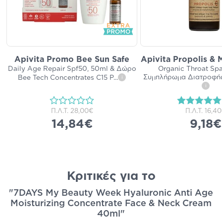
Apivita Promo Bee Sun Safe
Apivita Propolis &
Daily Age Repair Spf50, 50ml & Δώρο
Organic Throat Spa
Συμπλήρωμα Διατροφής
Bee Tech Concentrates C15 P
...
i
i
Π.Λ.Τ.
28,00€
Π.Λ.Τ.
16,4
14,84€
9,18€
Κριτικές για το
"7DAYS My Beauty Week Hyaluronic Anti Age
Moisturizing Concentrate Face & Neck Cream
40ml"