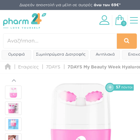
Δωρεάν αποστολή για μέλη σε αγορές
άνω των 69€*
0
Ομορφιά
Συμπληρώματα Διατροφής
Αντηλιακά
Εποχι
Εταιρείες
7DAYS
7DAYS My Beauty Week Hyaluron
57
πόντοι