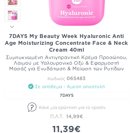
7DAYS My Beauty Week Hyaluronic Anti
Age Moisturizing Concentrate Face & Neck
Cream 40ml
Συμπυκνωμένη Αντιγηραντική Κρέμα Προσώπου,
Λαιμού με Υαλουρονικό Οξύ & Εφαρμοστή
Μασάζ για Ενυδάτωση & Μείωση των Ρυτίδων
065483
Κωδικός
Σε απόθεμα - Άμεση αποστολή
7DAYS
Κάνε μία ερώτηση για το προϊόν
Π.Λ.Τ.
14,99€
11,39€