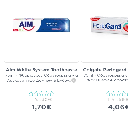
Aim White System Toothpaste
Colgate Periogard
75ml - Φθοριούχος Οδοντόκρεμα για
75ml - Οδοντόκρεμα γ
των Ούλων & Δροσε
Λεύκανση των Δοντιών & Ενδυν
...
i
Π.Λ.Τ.
3,09€
Π.Λ.Τ.
5,80
1,70€
4,06