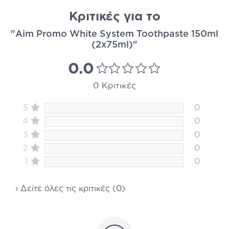
Κριτικές για το
"Aim Promo White System Toothpaste 150ml
(2x75ml)"
0.0
0 Κριτικές
5
0
4
0
3
0
2
0
1
0
› Δείτε όλες τις κριτικές (0)