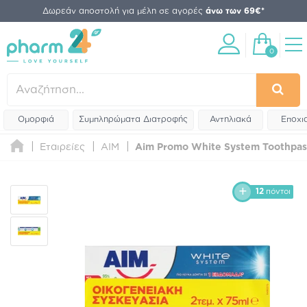
Δωρεάν αποστολή για μέλη σε αγορές
άνω των 69€*
0
Ομορφιά
Συμπληρώματα Διατροφής
Αντηλιακά
Εποχι
Εταιρείες
AIM
Aim Promo White System Toothpas
12
πόντοι