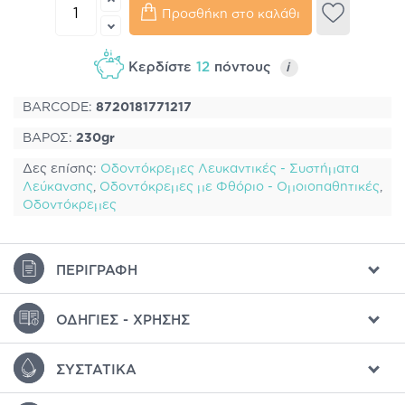
Προσθήκη στο καλάθι
Κερδίστε
12
πόντους
i
BARCODE:
8720181771217
ΒΑΡΟΣ:
230gr
Δες επίσης:
Οδοντόκρεμες Λευκαντικές - Συστήματα
Λεύκανσης
,
Οδοντόκρεμες με Φθόριο - Ομοιoπαθητικές
,
Οδοντόκρεμες
ΠΕΡΙΓΡΑΦΉ
ΟΔΗΓΊΕΣ - ΧΡΉΣΗΣ
ΣΥΣΤΑΤΙΚΆ