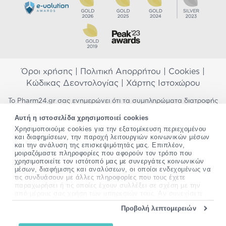
Όροι χρήσης
|
Πολιτική Απορρήτου
|
Cookies
|
Κώδικας Δεοντολογίας
|
Χάρτης Ιστοχώρου
Το Pharm24.gr σας ενημερώνει ότι τα συμπληρώματα διατροφής
δεν αντικαθιστούν μια ισορροπημένη διατροφή και δεν
Αυτή η ιστοσελίδα χρησιμοποιεί cookies
προορίζονται για την πρόληψη, αγωγή ή θεραπεία ανθρώπινης
νόσου. Συμβουλευτείτε τον γιατρό σας εάν είστε έγκυος,
Χρησιμοποιούμε cookies για την εξατομίκευση περιεχομένου
και διαφημίσεων, την παροχή λειτουργιών κοινωνικών μέσων
θηλάζετε, ακολουθείτε παράλληλα φαρμακευτική αγωγή ή
και την ανάλυση της επισκεψιμότητάς μας. Επιπλέον,
αντιμετωπίζετε προβλήματα υγείας πριν χρησιμοποιήσετε
μοιραζόμαστε πληροφορίες που αφορούν τον τρόπο που
οποιοδήποτε συμπλήρωμα διατροφής. Προσπαθούμε διαρκώς να
χρησιμοποιείτε τον ιστότοπό μας με συνεργάτες κοινωνικών
σας παρέχουμε ακριβείς και έγκυρες πληροφορίες. Σε περίπτωση
μέσων, διαφήμισης και αναλύσεων, οι οποίοι ενδεχομένως να
που έχετε κάποια ερώτηση ή παρατήρηση σχετικά με αυτές,
τις συνδυάσουν με άλλες πληροφορίες που τους έχετε
παρακαλώ
επικοινωνήστε μαζί μας
.
παραχωρήσει ή τις οποίες έχουν συλλέξει σε σχέση με την
από μέρους σας χρήση των υπηρεσιών τους. Αν συνεχίσετε
*Ισχύουν όροι & προϋποθέσεις
να χρησιμοποιείτε την ιστοσελίδα μας, συναινείτε στη χρήση
Προβολή λεπτομερειών
των cookies μας.
Copyright
©
2012-2026 - All rights Reserved •
Περισσότερες πληροφορίες σχετικά με τα cookies, μπορείτε
Website by
24lc.gr
να δείτε
εδώ
.