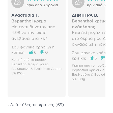
πριν από 3 χρόνια
πριν από 5 χρό
Aναστασια Γ.
ΔΗΜΗΤΡΑ Β.
Bepanthol κρεμα
Bepanthol κρέμα
Μα ειναι δυνατον απο
ανάπλασης
4.98 να την εχετε
Έχω δεί μεγάλη δια
ανεβασει στα 7ε?
στο δερμα μου.Δεν 
αλλαζω με τίποτα
Σου φάνηκε χρήσιμη η
κριτική;
6
0
Σου φάνηκε χρήσιμη 
κριτική;
6
0
Κριτική από το προϊόν:
Bepanthol Κρέμα για το
Κριτική από το προϊόν:
Ερεθισμένο & Ευαίσθητο Δέρμα
Bepanthol Κρέμα για το
5% 100g
Ερεθισμένο & Ευαίσθητο
5% 100g
› Δείτε όλες τις κριτικές (69)