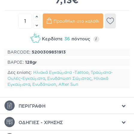
7,13€
Προσθήκη στο καλάθι
Κερδίστε
36
πόντους
i
BARCODE:
5200309851913
ΒΑΡΟΣ:
128gr
Δες επίσης:
Ηλιακά Εγκαύματα -Τattoo
,
Τραύματα-
Ουλές-Εγκαύματα
,
Ενυδάτωση Σώματος
,
Ηλιακά
Εγκαύματα
,
Ενυδάτωση
,
After Sun
ΠΕΡΙΓΡΑΦΉ
ΟΔΗΓΊΕΣ - ΧΡΉΣΗΣ