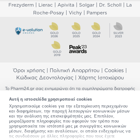
|
|
|
|
|
Frezyderm
Lierac
Apivita
Solgar
Dr. Scholl
La
|
|
Roche-Posay
Vichy
Pampers
Όροι χρήσης
|
Πολιτική Απορρήτου
|
Cookies
|
Κώδικας Δεοντολογίας
|
Χάρτης Ιστοχώρου
Το Pharm24.gr σας ενημερώνει ότι τα συμπληρώματα διατροφής
δεν αντικαθιστούν μια ισορροπημένη διατροφή και δεν
Αυτή η ιστοσελίδα χρησιμοποιεί cookies
προορίζονται για την πρόληψη, αγωγή ή θεραπεία ανθρώπινης
Χρησιμοποιούμε cookies για την εξατομίκευση περιεχομένου
νόσου. Συμβουλευτείτε τον γιατρό σας εάν είστε έγκυος,
και διαφημίσεων, την παροχή λειτουργιών κοινωνικών μέσων
θηλάζετε, ακολουθείτε παράλληλα φαρμακευτική αγωγή ή
και την ανάλυση της επισκεψιμότητάς μας. Επιπλέον,
αντιμετωπίζετε προβλήματα υγείας πριν χρησιμοποιήσετε
μοιραζόμαστε πληροφορίες που αφορούν τον τρόπο που
οποιοδήποτε συμπλήρωμα διατροφής. Προσπαθούμε διαρκώς να
χρησιμοποιείτε τον ιστότοπό μας με συνεργάτες κοινωνικών
σας παρέχουμε ακριβείς και έγκυρες πληροφορίες. Σε περίπτωση
μέσων, διαφήμισης και αναλύσεων, οι οποίοι ενδεχομένως να
που έχετε κάποια ερώτηση ή παρατήρηση σχετικά με αυτές,
τις συνδυάσουν με άλλες πληροφορίες που τους έχετε
παρακαλώ
επικοινωνήστε μαζί μας
.