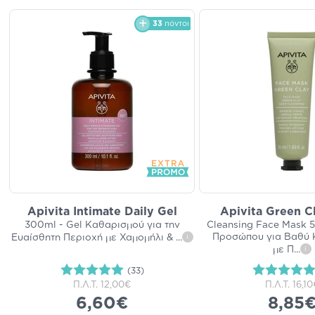
33
πόντοι
Apivita Intimate Daily Gel
Apivita Green C
300ml - Gel Καθαρισμού για την
Cleansing Face Mask 
Προσώπου για Βαθύ 
Ευαίσθητη Περιοχή με Χαμομήλι &
...
i
με Π
...
i
(33)
Π.Λ.Τ.
12,00€
Π.Λ.Τ.
16,10
6,60€
8,85