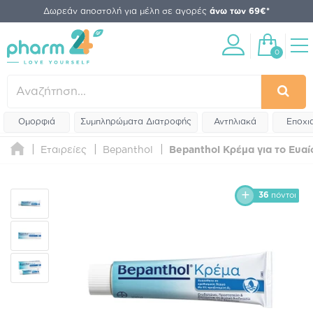
Δωρεάν αποστολή για μέλη σε αγορές
άνω των 69€*
0
Ομορφιά
Συμπληρώματα Διατροφής
Αντηλιακά
Εποχι
Εταιρείες
Bepanthol
Bepanthol Κρέμα για το Ευα
36
πόντοι