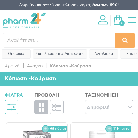
Δωρεάν αποστολή για μέλη σε αγορές
άνω των 69€*
0
Ομορφιά
Συμπληρώματα Διατροφής
Αντηλιακά
Εποχι
Αρχική
Ανάγκη
Κόπωση -Κούραση
Κόπωση -Κούραση
ΦΊΛΤΡΑ
ΠΡΟΒΟΛΉ
ΤΑΞΙΝΌΜΗΣΗ
Δημοφιλή
69
πόντοι
119
πόντοι