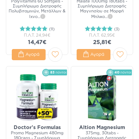
Polyvitamins 60 Softgels -
Malate 1000mg 180tabs -
Συμπλήρωμα Διατροφής
Συμπλήρωμα Διατροφής
Πολυβιταμινών, Μετάλλων &
Μαγνησίου σε Μορφή
Ιχνο
...
i
Μηλικο
...
i
(11)
(3)
Π.Λ.Τ.
24,94€
Π.Λ.Τ.
62,95€
14,47€
25,81€
Αγορά
Αγορά
83
πόντοι
40
πόντοι
Doctor's Formulas
Altion Magnesium
Promo Magnesium 480mg
375mg, 30tabs -
180caps - Συμπλήρωμα
Συμπλήρωμα Διατροφής