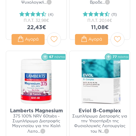
Ψυχολογική
...
i
Βραδε
...
i
(4)
(11)
Π.Λ.Τ.
32,98€
Π.Λ.Τ.
20,14€
22,43€
11,08€
Αγορά
Αγορά
67
πόντοι
77
πόντοι
Lamberts Magnesium
Eviol B-Complex
375 100% NRV 60tabs -
Συμπλήρωμα Διατροφής για
Συμπλήρωμα Διατροφής
την Υποστήριξη της
Μαγνησίου για την Καλή
Φυσιολογικής Λειτουργίας
Λειτο
...
i
του Ν
...
i