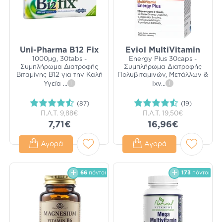
Uni-Pharma B12 Fix
Eviol MultiVitamin
1000μg, 30tabs -
Energy Plus 30caps -
Συμπλήρωμα Διατροφής
Συμπλήρωμα Διατροφής
Βιταμίνης B12 για την Καλή
Πολυβιταμινών, Μετάλλων &
Υγεία
...
i
Ιχν
...
i
(87)
(19)
Π.Λ.Τ.
9,88€
Π.Λ.Τ.
19,50€
7,71€
16,96€
Αγορά
Αγορά
66
πόντοι
173
πόντοι