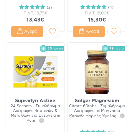
(2)
(4)
Π.Λ.Τ.
19,75€
Π.Λ.Τ.
18,00€
13,43€
15,30€
Αγορά
Αγορά
50
πόντοι
79
πόντοι
Supradyn Active
Solgar Magnesium
24 Sachets - Συμπλήρωμα
Citrate 60tabs - Συμπλήρωμα
Διατροφής Βιταμινών &
Διατροφής με Μαγνήσιο
Μετάλλων για Ενέργεια &
Κιτρικής Μορφής Υψηλής
...
i
Αναπ
...
i