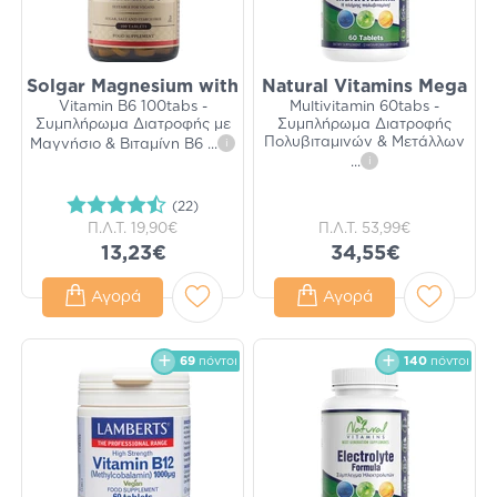
Solgar Magnesium with
Natural Vitamins Mega
Vitamin Β6 100tabs -
Multivitamin 60tabs -
Συμπλήρωμα Διατροφής με
Συμπλήρωμα Διατροφής
Πολυβιταμινών & Μετάλλων
Μαγνήσιο & Βιταμίνη Β6
...
i
...
i
(22)
Π.Λ.Τ.
19,90€
Π.Λ.Τ.
53,99€
13,23€
34,55€
Αγορά
Αγορά
69
πόντοι
140
πόντοι