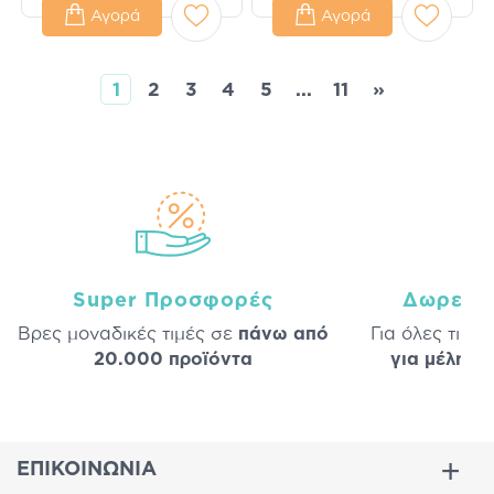
Αγορά
Αγορά
1
2
3
4
5
...
11
»
Super Προσφορές
Δωρεάν
Βρες μοναδικές τιμές σε
πάνω από
Για όλες τις 
20.000 προϊόντα
για μέλη
σε
ΕΠΙΚΟΙΝΩΝΙΑ