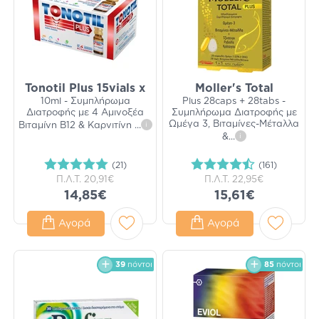
Tonotil Plus 15vials x
Moller's Total
10ml - Συμπλήρωμα
Plus 28caps + 28tabs -
Διατροφής με 4 Αμινοξέα
Συμπλήρωμα Διατροφής με
Ωμέγα 3, Βιταμίνες-Μέταλλα
Βιταμίνη B12 & Καρνιτίνη
...
i
&
...
i
(21)
(161)
Π.Λ.Τ.
20,91€
Π.Λ.Τ.
22,95€
14,85€
15,61€
Αγορά
Αγορά
39
πόντοι
85
πόντοι