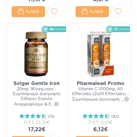
Αγορά
Αγορά
86
πόντοι
31
πόντοι
Solgar Gentle Iron
Pharmalead Promo
20mg, 90veg.caps -
Vitamin C 1000mg, 40
Συμπλήρωμα Διατροφής
Effer.tabs (2x20 Effer.tabs) -
Σιδήρου Εύκολα
Συμπλήρωμα Διατροφής
...
i
Απορροφήσιμο & Ε
...
i
(13)
(82)
Π.Λ.Τ.
25,70€
Π.Λ.Τ.
11,55€
17,22€
6,12€