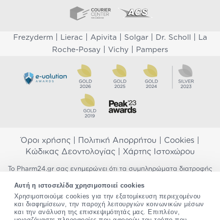
|
|
|
|
|
Frezyderm
Lierac
Apivita
Solgar
Dr. Scholl
La
|
|
Roche-Posay
Vichy
Pampers
Όροι χρήσης
|
Πολιτική Απορρήτου
|
Cookies
|
Κώδικας Δεοντολογίας
|
Χάρτης Ιστοχώρου
Το Pharm24.gr σας ενημερώνει ότι τα συμπληρώματα διατροφής
δεν αντικαθιστούν μια ισορροπημένη διατροφή και δεν
Αυτή η ιστοσελίδα χρησιμοποιεί cookies
προορίζονται για την πρόληψη, αγωγή ή θεραπεία ανθρώπινης
Χρησιμοποιούμε cookies για την εξατομίκευση περιεχομένου
νόσου. Συμβουλευτείτε τον γιατρό σας εάν είστε έγκυος,
και διαφημίσεων, την παροχή λειτουργιών κοινωνικών μέσων
θηλάζετε, ακολουθείτε παράλληλα φαρμακευτική αγωγή ή
και την ανάλυση της επισκεψιμότητάς μας. Επιπλέον,
αντιμετωπίζετε προβλήματα υγείας πριν χρησιμοποιήσετε
μοιραζόμαστε πληροφορίες που αφορούν τον τρόπο που