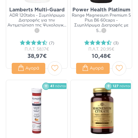
Lamberts Multi-Guard
Power Health Platinum
ADR 120tabs - Συμπλήρωμα
Range Magnesium Premium 5
Διατροφής για την
Plus B6 60caps -
Αντιμετώπιση της Ψυχολογικ
...
Συμπλήρωμα Διατροφής με
i
5
...
i
(7)
(3)
Π.Λ.Τ.
58,17€
Π.Λ.Τ.
20,95€
38,97€
10,48€
Αγορά
Αγορά
41
πόντοι
127
πόντοι