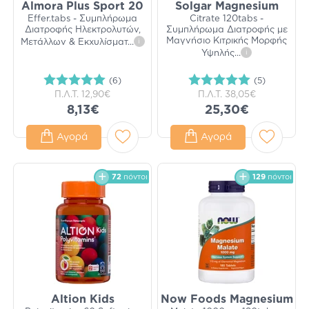
Almora Plus Sport 20
Solgar Magnesium
Effer.tabs - Συμπλήρωμα
Citrate 120tabs -
Διατροφής Ηλεκτρολυτών,
Συμπλήρωμα Διατροφής με
Μαγνήσιο Κιτρικής Μορφής
Μετάλλων & Εκχυλίσματ
...
i
Υψηλής
...
i
(6)
(5)
Π.Λ.Τ.
12,90€
Π.Λ.Τ.
38,05€
8,13€
25,30€
Αγορά
Αγορά
72
πόντοι
129
πόντοι
Altion Kids
Now Foods Magnesium