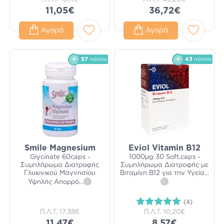
11,05€
36,72€
Αγορά
Αγορά
57
πόντοι
43
πόντοι
Smile Magnesium
Eviol Vitamin B12
Glycinate 60caps -
1000μg 30 Soft.caps -
Συμπλήρωμα Διατροφής
Συμπλήρωμα Διατροφής με
Γλυκινικού Μαγνησίου
Βιταμίνη Β12 για την Υγεία
...
Υψηλής Απορρό
...
i
i
(4)
Π.Λ.Τ.
17,38€
Π.Λ.Τ.
10,20€
11,47€
8,57€