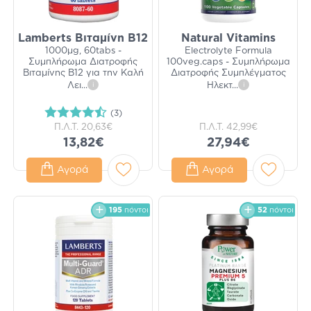
Lamberts Βιταμίνη B12
Natural Vitamins
1000μg, 60tabs -
Electrolyte Formula
Συμπλήρωμα Διατροφής
100veg.caps - Συμπλήρωμα
Βιταμίνης Β12 για την Καλή
Διατροφής Συμπλέγματος
Λει
...
i
Ηλεκτ
...
i
(3)
Π.Λ.Τ.
20,63€
Π.Λ.Τ.
42,99€
13,82€
27,94€
Αγορά
Αγορά
195
πόντοι
52
πόντοι