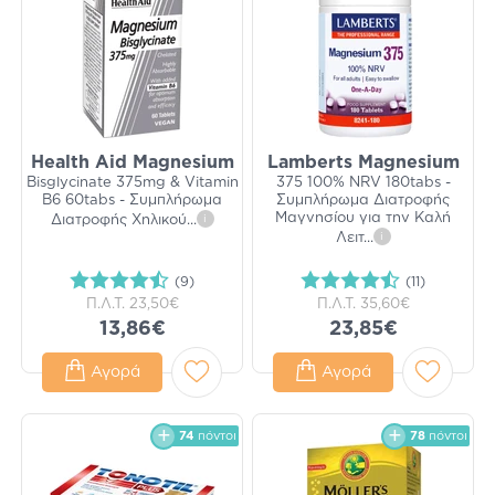
Health Aid Magnesium
Lamberts Magnesium
Bisglycinate 375mg & Vitamin
375 100% NRV 180tabs -
B6 60tabs - Συμπλήρωμα
Συμπλήρωμα Διατροφής
Μαγνησίου για την Καλή
Διατροφής Χηλικού
...
i
Λειτ
...
i
(9)
(11)
Π.Λ.Τ.
23,50€
Π.Λ.Τ.
35,60€
13,86€
23,85€
Αγορά
Αγορά
74
πόντοι
78
πόντοι