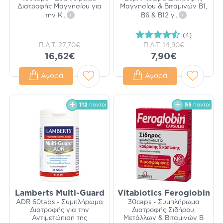
Διατροφής Μαγνησίου για
Μαγνησίου & Βιταμινών Β1,
την Κ
...
i
Β6 & Β12 γ
...
i
(4)
Π.Λ.Τ.
27,70€
Π.Λ.Τ.
14,90€
16,62€
7,90€
Αγορά
Αγορά
112
πόντοι
55
πόντοι
Lamberts Multi-Guard
Vitabiotics Feroglobin
ADR 60tabs - Συμπλήρωμα
30caps - Συμπλήρωμα
Διατροφής για την
Διατροφής Σιδήρου,
Αντιμετώπιση της
Μετάλλων & Βιταμινών Β