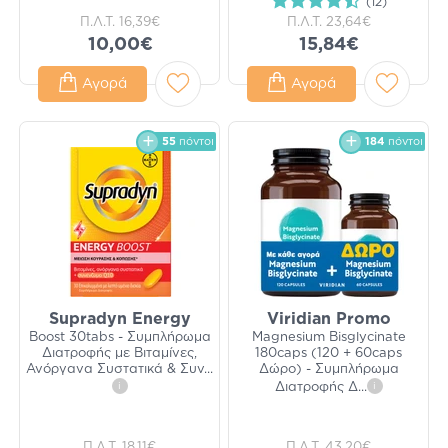
(12)
Π.Λ.Τ.
16,39€
Π.Λ.Τ.
23,64€
10,00€
15,84€
Αγορά
Αγορά
55
πόντοι
184
πόντοι
Supradyn Energy
Viridian Promo
Boost 30tabs - Συμπλήρωμα
Magnesium Bisglycinate
Διατροφής με Βιταμίνες,
180caps (120 + 60caps
Ανόργανα Συστατικά & Συν
...
Δώρο) - Συμπλήρωμα
i
Διατροφής Δ
...
i
Π.Λ.Τ.
18,11€
Π.Λ.Τ.
43,20€