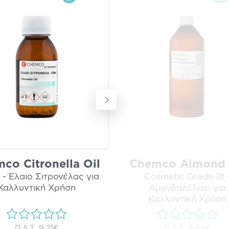
co Citronella Oil
Chemco Almond 
 - Έλαιο Σιτρονέλας για
Cosmetic Grade 1lt 
Καλλυντική Χρήση
Αμυγδαλέλαιο για
Καλλυντική Χρήση
Π.Λ.Τ.
9,21€
Π.Λ.Τ.
9,64€