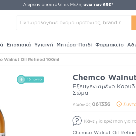
Δωρεάν αποστολή σε Μέλη,
άνω των 69€*
κά
Εποχιακά
Υγιεινή
Μητέρα-Παιδί
Φαρμακείο
Αδ
 Walnut Oil Refined 100ml
Chemco Walnut
13
πόντοι
Εξευγενισμένο Καρυδ
Σώμα
061336
Σύντο
Κωδικός
Κάνε μία ερώτηση για το
Chemco Walnut Oil Refin