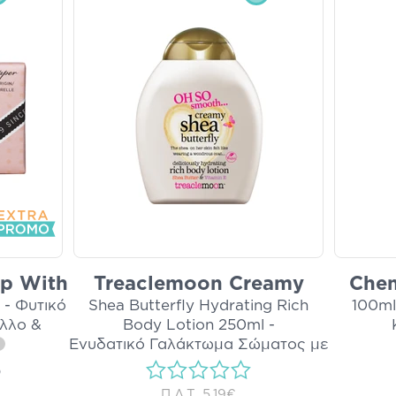
ap With
Treaclemoon Creamy
Chem
 - Φυτικό
Shea Butterfly Hydrating Rich
100ml
λλο &
Body Lotion 250ml -
Ενυδατικό Γαλάκτωμα Σώματος με
...
i
)
Π.Λ.Τ.
5,19€