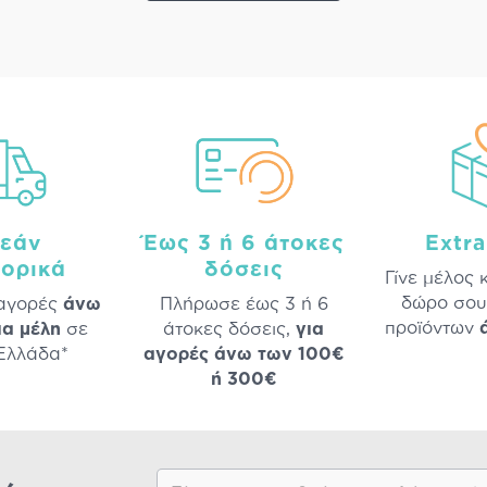
εάν
Έως 3 ή 6 άτοκες
Extr
ορικά
δόσεις
Γίνε μέλος 
δώρο σου
 αγορές
άνω
Πλήρωσε έως 3 ή 6
προϊόντων
ια μέλη
σε
άτοκες δόσεις,
για
 Ελλάδα*
αγορές άνω των 100€
ή 300€