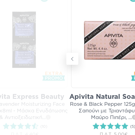
ita Express Beauty
Apivita Natural So
avender Moisturizing Face
Rose & Black Pepper 125g
x8ml - Μάσκα Ενυδάτωσης
Σαπούνι με Τριαντάφυ
& Αντιοξειδωτική
...
Μαύρο Πιπέρι,
...
i
i
(10)
(5
Π.Λ.Τ.
4,40€
Π.Λ.Τ.
5,00€