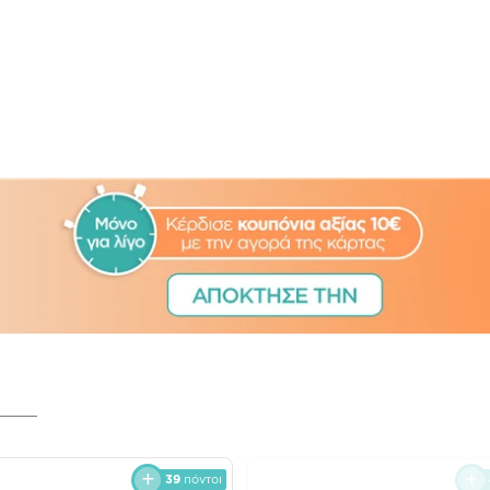
39
πόντοι