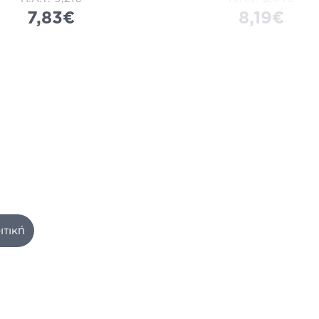
7,83€
8,19€
ιτική