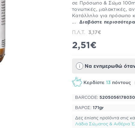
σε Πρόσωπο & Σώμα 100ml
τονωτικές, μαλακτικές, αν
Κατάλληλο για πρόσωπο 
...
Διαβάστε περισσότερα
Π.Λ.Τ.
3,17€
2,51€
i
Να ενημερωθώ όταν 
Κερδίστε
13
πόντους
BARCODE:
5205056178030
ΒΑΡΟΣ:
171gr
Δες επίσης προϊόντα στις κα
Λάδια Σώματος & Αιθέρια Έ