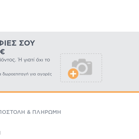
ΦΊΕΣ ΣΟΥ
0€
ντος. Ή γιατί όχι το
α δωροεπιταγή για αγορές
ΠΟΣΤΟΛΉ & ΠΛΗΡΩΜΉ
l