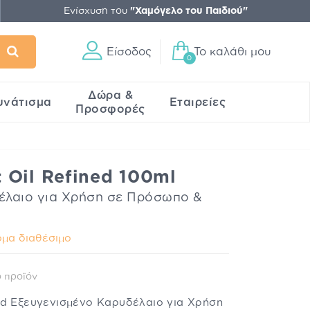
Ενίσχυση του
"Χαμόγελο του Παιδιού"
Είσοδος
Το καλάθι μου
0
Δώρα &
υνάτισμα
Εταιρείες
Προσφορές
 Oil Refined 100ml
έλαιο για Χρήση σε Πρόσωπο &
μα διαθέσιμο
 προϊόν
ed Εξευγενισμένο Καρυδέλαιο για Χρήση