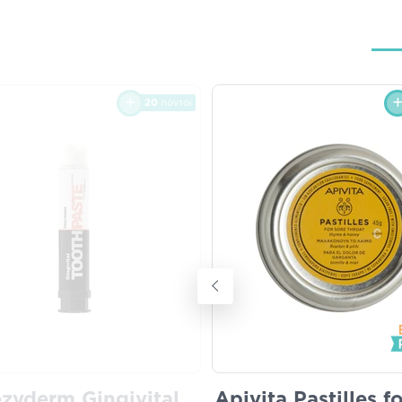
20
πόντοι
ezyderm Gingivital
Apivita Pastilles f