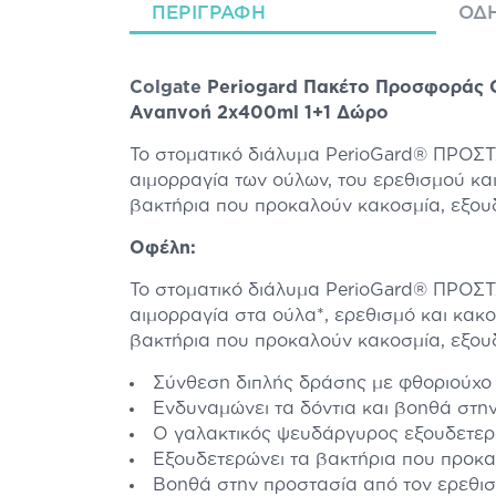
ΠΕΡΙΓΡΑΦΉ
ΟΔΗ
Colgate
Periogard Πακέτο Προσφοράς G
Αναπνοή 2x400ml 1+1 Δώρο
Το στοματικό διάλυμα PerioGard® ΠΡΟ
αιμορραγία των ούλων, του ερεθισμού και
βακτήρια που προκαλούν κακοσμία, εξουδ
Οφέλη:
Το στοματικό διάλυμα PerioGard® ΠΡΟ
αιμορραγία στα ούλα*, ερεθισμό και κακ
βακτήρια που προκαλούν κακοσμία, εξουδ
Σύνθεση διπλής δράσης με φθοριούχο 
Ενδυναμώνει τα δόντια και βοηθά στη
Ο γαλακτικός ψευδάργυρος εξουδετερών
Εξουδετερώνει τα βακτήρια που προκα
Βοηθά στην προστασία από τον ερεθισμό