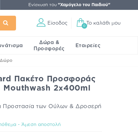
Ενίσχυση του
"Χαμόγελο του Παιδιού"
Είσοδος
Το καλάθι μου
0
Δώρα &
υνάτισμα
Εταιρείες
Προσφορές
 Δώρο
gard Πακέτο Προσφοράς
n Mouthwash 2x400ml
ια Προστασία των Ούλων & Δροσερή
πόθεμα - Άμεση αποστολή