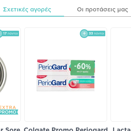
Σχετικές αγορές
Οι προτάσεις μας
17
πόντοι
33
πόντοι
or Sore
Colgate Promo Periogard
Lacta