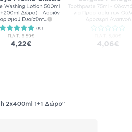
te Washing Lotion 500ml
Toothpaste 75ml - Οδοντ
+200ml Δώρο) - Λοσιόν
για Προστασία των Ούλ
αρισμού Ευαίσθητ
...
Δροσερή Αναπνοή
i
(10)
Π.Λ.Τ.
6,59€
Π.Λ.Τ.
5,80€
4,22€
4,06€
sh 2x400ml 1+1 Δώρο"