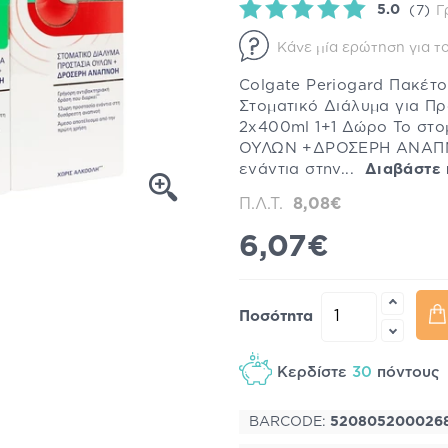
5.0
(7)
Γ
Κάνε μία ερώτηση για το
Colgate Periogard Πακέτ
Στοματικό Διάλυμα για Π
2x400ml 1+1 Δώρο Το στο
ΟΥΛΩΝ +ΔΡΟΣΕΡΗ ΑΝΑΠΝΟ
ενάντια στην...
Διαβάστε
Π.Λ.Τ.
8,08€
6,07€
Ποσότητα
Κερδίστε
30
πόντου
BARCODE:
520805200026