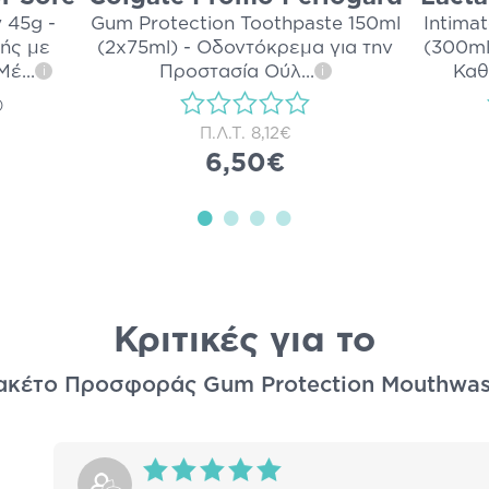
 45g -
Gum Protection Toothpaste 150ml
Intima
ής με
(2x75ml) - Οδοντόκρεμα για την
(300ml
 Μέ
...
Προστασία Ούλ
...
Καθ
i
i
)
Π.Λ.Τ.
8,12€
6,50€
Κριτικές για το
Πακέτο Προσφοράς Gum Protection Mouthwa