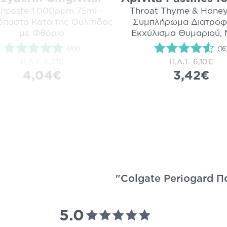
hpaste 1.000ppm 75ml -
Throat Thyme & Honey
παστα Κατά της Ουλίτιδας
Συμπλήρωμα Διατροφ
με Φθόριο
Εκχύλισμα Θυμαριού,
(49)
(16
Π.Λ.Τ.
6,21€
Π.Λ.Τ.
6,10€
4,04€
3,42€
"Colgate Periogard 
5.0