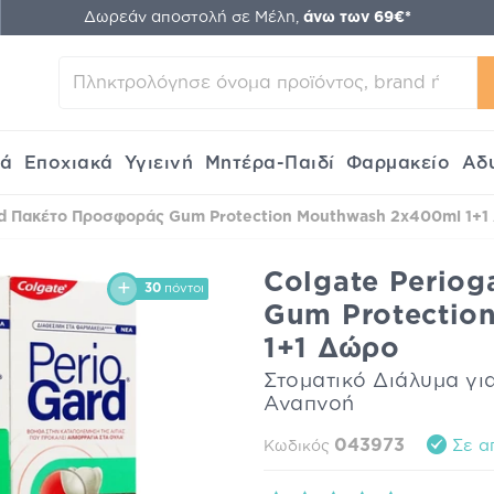
Δωρεάν αποστολή σε Μέλη,
άνω των 69€*
κά
Εποχιακά
Υγιεινή
Μητέρα-Παιδί
Φαρμακείο
Αδ
rd Πακέτο Προσφοράς Gum Protection Mouthwash 2x400ml 1+1
Colgate Perio
30
πόντοι
Gum Protectio
1+1 Δώρο
Στοματικό Διάλυμα γ
Αναπνοή
043973
Σε α
Κωδικός