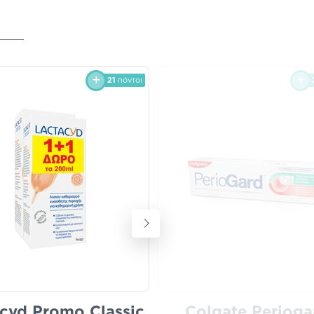
21
πόντοι
cyd Promo Classic
Colgate Perioga