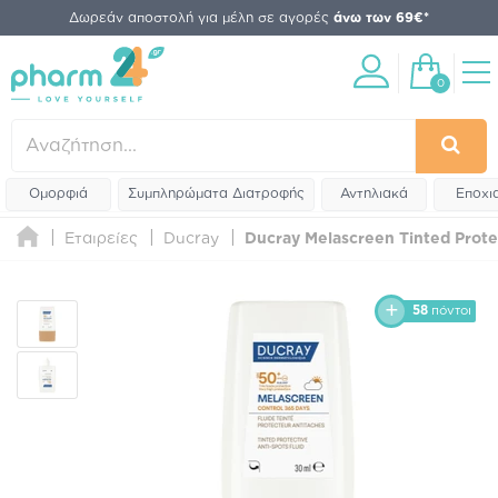
Δωρεάν αποστολή για μέλη σε αγορές
άνω των 69€*
0
Ομορφιά
Συμπληρώματα Διατροφής
Αντηλιακά
Εποχι
Εταιρείες
Ducray
Ducray Melascreen Tinted Prote
58
πόντοι