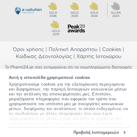
Όροι χρήσης
|
Πολιτική Απορρήτου
|
Cookies
|
Κώδικας Δεοντολογίας
|
Χάρτης Ιστοχώρου
Το Pharm24.gr σας ενημερώνει ότι τα συμπληρώματα διατροφής
δεν αντικαθιστούν μια ισορροπημένη διατροφή και δεν
Αυτή η ιστοσελίδα χρησιμοποιεί cookies
προορίζονται για την πρόληψη, αγωγή ή θεραπεία ανθρώπινης
νόσου. Συμβουλευτείτε τον γιατρό σας εάν είστε έγκυος,
Χρησιμοποιούμε cookies για την εξατομίκευση περιεχομένου
και διαφημίσεων, την παροχή λειτουργιών κοινωνικών μέσων
θηλάζετε, ακολουθείτε παράλληλα φαρμακευτική αγωγή ή
και την ανάλυση της επισκεψιμότητάς μας. Επιπλέον,
αντιμετωπίζετε προβλήματα υγείας πριν χρησιμοποιήσετε
μοιραζόμαστε πληροφορίες που αφορούν τον τρόπο που
οποιοδήποτε συμπλήρωμα διατροφής. Προσπαθούμε διαρκώς να
χρησιμοποιείτε τον ιστότοπό μας με συνεργάτες κοινωνικών
σας παρέχουμε ακριβείς και έγκυρες πληροφορίες. Σε περίπτωση
μέσων, διαφήμισης και αναλύσεων, οι οποίοι ενδεχομένως να
που έχετε κάποια ερώτηση ή παρατήρηση σχετικά με αυτές,
τις συνδυάσουν με άλλες πληροφορίες που τους έχετε
παρακαλώ
επικοινωνήστε μαζί μας
.
παραχωρήσει ή τις οποίες έχουν συλλέξει σε σχέση με την
από μέρους σας χρήση των υπηρεσιών τους. Αν συνεχίσετε
*Ισχύουν όροι & προϋποθέσεις
να χρησιμοποιείτε την ιστοσελίδα μας, συναινείτε στη χρήση
Προβολή λεπτομερειών
των cookies μας.
Copyright
©
2012-2026 - All rights Reserved •