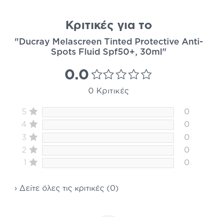
Κριτικές για το
"Ducray Melascreen Tinted Protective Anti-
Spots Fluid Spf50+, 30ml"
0.0
0 Κριτικές
5
0
4
0
3
0
2
0
1
0
› Δείτε όλες τις κριτικές (0)