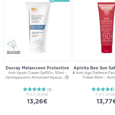
Ducray Melascreen Protective
Apivita Bee Sun Sa
Anti-Spots Cream Spf50+, 50ml -
& Anti-Age Defence Fa
Λεπτόρρευστη Αντηλιακή Κρέμα
...
Tinted 50ml - Αντ
i
(3)
Π.Λ.Τ.
25,50€
Π.Λ.Τ.
27,0
13,26€
13,77