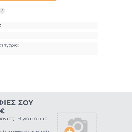
i
2
ατηγορία:
ΦΊΕΣ ΣΟΥ
0€
ντος. Ή γιατί όχι το