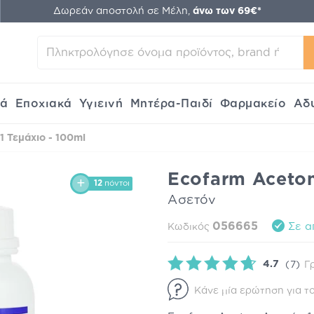
Δωρεάν αποστολή σε Μέλη,
άνω των 69€*
κά
Εποχιακά
Υγιεινή
Μητέρα-Παιδί
Φαρμακείο
Αδ
1 Τεμάχιο - 100ml
Ecofarm Aceton
12
πόντοι
Ασετόν
056665
Σε α
Κωδικός
4.7
(7)
Γ
Κάνε μία ερώτηση για το