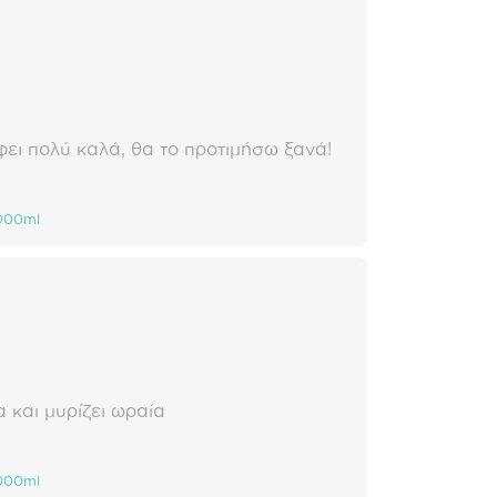
φει πολύ καλά, θα το προτιμήσω ξανά!
1000ml
 και μυρίζει ωραία
1000ml