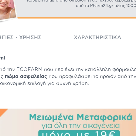
*Κάθε μήνα μετά από κλήρωση ένας τυχερός κερδίζει μί
από το Pharm24.gr αξίας 100€
ΓΊΕΣ - ΧΡΉΣΗΣ
ΧΑΡΑΚΤΗΡΙΣΤΙΚΆ
ml
από την
ECOFARM
που περιέχει την κατάλληλη φόρμουλ
ας
πώμα ασφαλείας
που προφυλάσσει το προϊόν από την
 οικονομική επιλογή για συχνή χρήση.