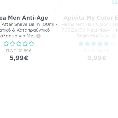
ea Men Anti-Age
Apivita My Color E
 After Shave Balm 100ml -
Permanent Hair Color 1 Τε
​Ενυδατικό & Καταπραϋντικό
7.35 Ξανθό Μελί Μαονί - 
άλσαμο για Με
...
Βαφή Μαλλιών
...
i
i
(2)
Π.Λ.Τ.
10,89€
Π.Λ.Τ.
19,80€
5,99€
9,99€