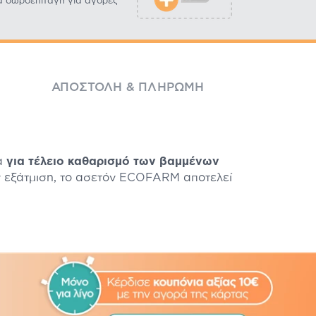
α δωροεπιταγή για αγορές
ΑΠΟΣΤΟΛΉ & ΠΛΗΡΩΜΉ
α
για τέλειο καθαρισμό των βαμμένων
 εξάτμιση, το ασετόν
ECOFARM
αποτελεί