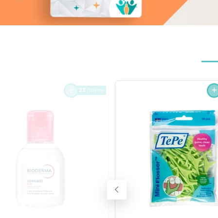
23
πόντοι