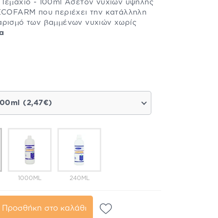
 Τεμάχιο - 100ml Ασετόν νυχιών υψηλής
 ECOFARM που περιέχει την κατάλληλη
αρισμό των βαμμένων νυχιών χωρίς
α
100ml (2,47€)
1000ML
240ML
Προσθήκη στο καλάθι