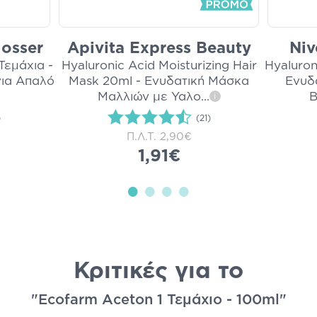
losser
Apivita Express Beauty
Niv
Τεμάχια -
Hyaluronic Acid Moisturizing Hair
Hyaluron
 για Απαλό
Mask 20ml - Ενυδατική Μάσκα
​​​​​​
Μαλλιών με Υαλο
...
Β
i
)
(21)
Π.Λ.Τ.
2,90€
1,91€
Κριτικές για το
"Ecofarm Aceton 1 Τεμάχιο - 100ml"