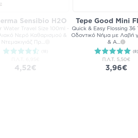
erma Sensibio H2O
Tepe Good Mini F
r Water Travel Size 100ml -
Quick & Easy Flossing 36 
λιακό Νερό Καθαρισμού &
Οδοντικό Νήμα με Λαβή​​​​​​​
Ντεμακιγιάζ Πρ
...
& Α
...
i
i
(18)
(8
Π.Λ.Τ.
6,95€
Π.Λ.Τ.
5,50€
4,52€
3,96€