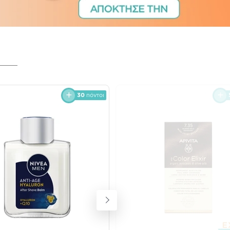
30
πόντοι