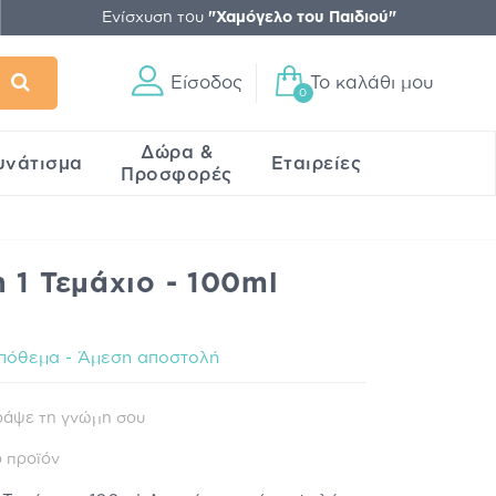
Ενίσχυση του
"Χαμόγελο του Παιδιού"
Είσοδος
Το καλάθι μου
0
Δώρα &
υνάτισμα
Εταιρείες
Προσφορές
 1 Τεμάχιο - 100ml
πόθεμα - Άμεση αποστολή
ράψε τη γνώμη σου
 προϊόν